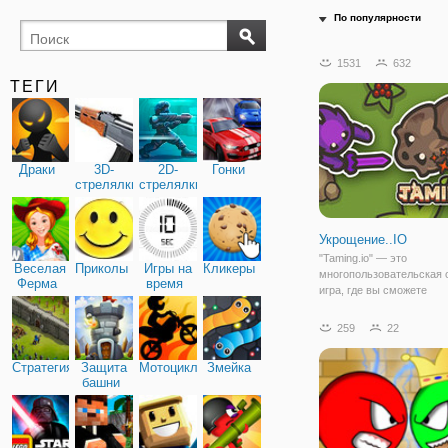
По популярности
1531
632
ТЕГИ
Драки
3D-
2D-
Гонки
стрелялки
стрелялки
Укрощение..IO
"Taming.io" — это
Веселая
Приколы
Игры на
Кликеры
многопользовательская 
Ферма
время
игра, где вы сможете
схлестнуться с игроками
земного шара и стать в
259
22
забавного питомца. Игра
заняла свою нишу в кол
Стратегия
Защита
Мотоциклы
Змейка
любимых ио игр многих 
башни