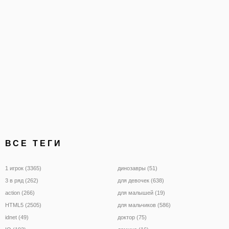
в реестр, в том числе пр
пошлины
ВСЕ ТЕГИ
1 игрок (3365)
динозавры (51)
3 в ряд (262)
для девочек (638)
action (266)
для малышей (19)
HTML5 (2505)
для мальчиков (586)
idnet (49)
доктор (75)