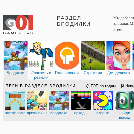
РАЗДЕЛ
Мы добавляе
БРОДИЛКИ
закладки. М
игры.
Бродилки
Ловкость и
Головоломки
Стратегии
Для девочек
реакция
ТЕГИ В РАЗДЕЛЕ БРОДИЛКИ
ТОП по годам
Нов
платформеры
приключения
бродилки
аркады
старые
найди
выход