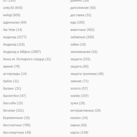
IO (193)
домино (16)
unity3d (643)
дополнения (50)
webgl (605)
доставка (31)
адреналин (84)
еда (165)
Ам Ням (14)
животные (462)
андроид (2277)
забавные (260)
Андроид (116)
зайки (16)
Андроид и Айфон (2887)
запоминалки (42)
Анна их Холодного сердца (11)
защита (131)
армия (78)
защита (65)
астероиды (14)
защита тропинки (46)
бабло (11)
зимние (71)
баланс (31)
золото (57)
баскетбол (47)
зомби (197)
бассейн (15)
зума (18)
бегалки (161)
интерактивные (26)
Беременные (15)
казино (14)
бесплатные (785)
камни (60)
бессмертные (49)
карты (149)