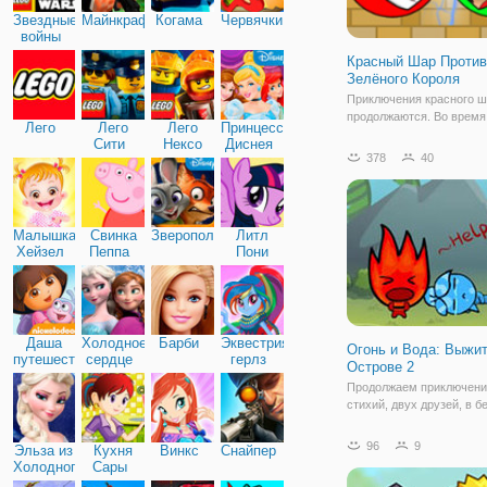
Звездные
Майнкрафт
Когама
Червячки
войны
Красный Шар Против
Зелёного Короля
Приключения красного ш
продолжаются. Во время
Лего
Лего
Лего
Принцессы
романтической прогулки 
Сити
Нексо
Диснея
прекрасную вторую поло
378
40
Найтс
похитил злобный зелёны
Этот негодяй спрятал кр
на десятом этаже огром
здания. Маленький храб
Малышка
Свинка
Зверополис
Литл
Хейзел
Пеппа
Пони
Дружба
Даша
Холодное
Барби
Эквестрия
Огонь и Вода: Выжит
путешественница
сердце
герлз
Острове 2
Продолжаем приключени
стихий, двух друзей, в б
онлайн игре "Огонь и Вод
Выжить на Острове 2". Н
96
9
Эльза из
Кухня
Винкс
Снайпер
случилось так, что друз
Холодного
Сары
в засаду, оказавшись на
сердца