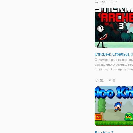
186
9
находится под городом 
Там, в глубинах пещер 
предстоит встретится с
Стикмен: Стрельба и
Стикмены являются одн
самых многогранных пе
флеш игр. Они предстаю
нами то в образе ниндзя,
скейтбордистов, а в игре
51
0
«Стикмен: стрельба из л
примерят на себе роль л
третьей
Блу Кид 2