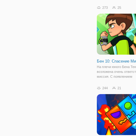
времён Советского Союз
же плакаты, слоганы на 
273
25
мебель советского образ
остались в пустых кори
Бен 10: Спасение М
На плечи юного Бена Те
возложена очень ответс
миссия. С появлением
Омнитрикса парню прих
сражаться со злодеями 
244
21
отъявленными преступн
Также, для него не редко
спасение мира. Любой д