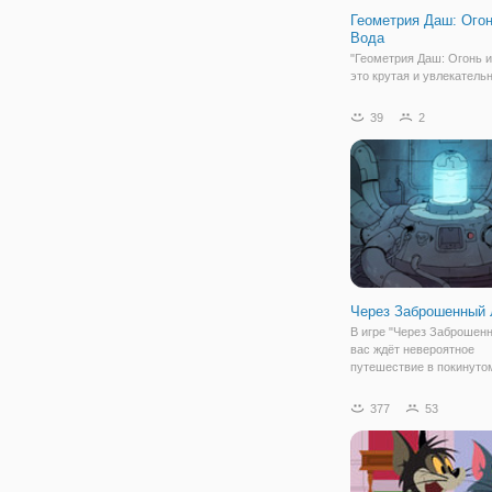
Геометрия Даш: Огон
Вода
"Геометрия Даш: Огонь и
это крутая и увлекательн
жанре аркада, которая н
вас равнодушными. В да
39
2
части вас ждет обновлен
свежая графика, неизме
захватывающие препятст
интересные
Через Заброшенный 
В игре "Через Заброшенн
вас ждёт невероятное
путешествие в покинуто
пустом мире, где остали
одни воспоминания и мн
377
53
неизведанного. Добро п
в лес — сакральное мес
забытых земель.