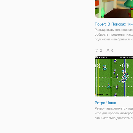
Побег: В Поисках Ф
Разгадывать головоломк
собирать предметы, нах
подсказки и выбраться и
все это характеризует о
игры, как квесты. Если в
2
0
одновременно хочется
тренировать логическое,
стратегическое мышлени
Ретро Чаша
Ретро чаша является и
игра для кресло квотербе
окончательно доказать с
зрения. Представленные
славном стиле ретро, иг
простое управление, вк