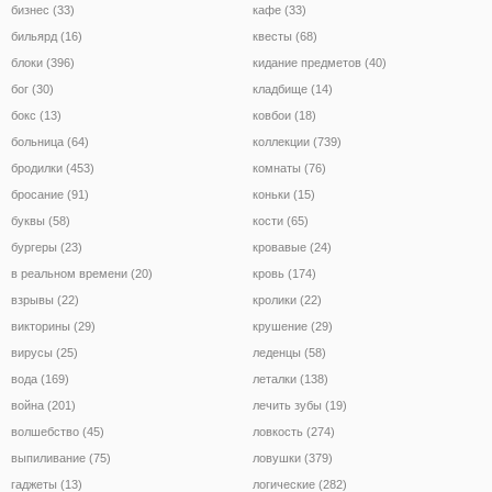
бизнес (33)
кафе (33)
бильярд (16)
квесты (68)
блоки (396)
кидание предметов (40)
бог (30)
кладбище (14)
бокс (13)
ковбои (18)
больница (64)
коллекции (739)
бродилки (453)
комнаты (76)
бросание (91)
коньки (15)
буквы (58)
кости (65)
бургеры (23)
кровавые (24)
в реальном времени (20)
кровь (174)
взрывы (22)
кролики (22)
викторины (29)
крушение (29)
вирусы (25)
леденцы (58)
вода (169)
леталки (138)
война (201)
лечить зубы (19)
волшебство (45)
ловкость (274)
выпиливание (75)
ловушки (379)
гаджеты (13)
логические (282)