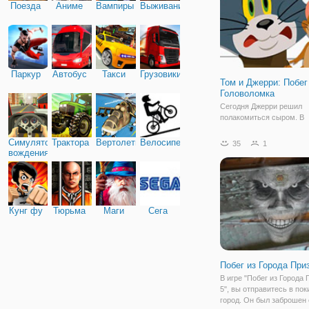
Поезда
Аниме
Вампиры
Выживание
Паркур
Автобус
Такси
Грузовики
Том и Джерри: Побег
Головоломка
Сегодня Джерри решил
полакомиться сыром. В
предвкушении Он отправ
холодильнику, но там ег
Симулятор
Трактора
Вертолеты
Велосипед
35
1
сюрприз в виде мышелов
вождения
Мышонок приготовился е
как тут же увидел ещё н
ловушек и спящего Тома
Кунг фу
Тюрьма
Маги
Сега
Побег из Города При
В игре "Побег из Города 
5", вы отправитесь в по
город. Он был заброшен