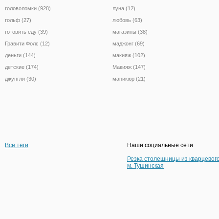
головоломки (928)
луна (12)
гольф (27)
любовь (63)
готовить еду (39)
магазины (38)
Гравити Фолс (12)
маджонг (69)
деньги (144)
макияж (102)
детские (174)
Макияж (147)
джунгли (30)
маникюр (21)
Все теги
Наши социальные сети
Резка столешницы из кварцевог
м. Тушинская