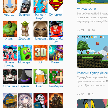
Улитка Боб 8
В игре Улитка Боб 8 наш 
Аватар
Бэтмен
Финес и
Супермен
оказывается на острове!
Ферб
ему вернуться назад! Р
задачки, берегитесь опа
проведите Боба к выходу
72
10
Халк
Джедаи
Пришельцы
Драгонболл
Зет
Юные
Монстры
3D
Магия
Титаны
Розовый Супер Джес
Супер Джесси розовый -
приключенческая игра. 
супер Джесси розовый
Страшные
Ведьмы
Пиво
Бомбермен
восстановить свой крист
сталкиваясь с различны
98
5
монстрами, засады и оп
ловушки. Собирайте мон
зарабатывать на жизнь в