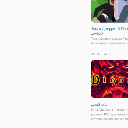
Том и Джерри: В Пог
Джерри
Том и Джерри пожалуй ни
перестанут враждовать 
собой. В онлайн игре "То
Джерри: В Погоне за Дже
76
10
приключения друзей
продолжаются. Но в их 
присоединится черный к
имени Бутч. Они давно 
Диабло 1
Игра "Диабло 1" - извест
ролевая РПГ для мальчи
которая выполнена в сти
темного фентези. Игрок 
в подземный мир, котор