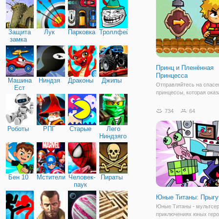
таинственном острове. 
стихиям
Защита
Лук
Парковка
Троллфейс
замка
Принц и Пленённая
Принцесса
Машина
Ниндзя
Драконы
Джипы
Отправляйтесь на спасе
Ест
принцессы, которая оказ
Машину
беде, в онлайн игре "При
Пленённая Принцесса". 
734
64
играть в роли храброго п
который не боится ничего
Роботы
РПГ
Старые
Лего
пройти через все препят
Ниндзяго
чтобы
Бен 10
Мстители
Человек-
Пираты
паук
Юные Титаны: Прыгу
Юные Титаны - мультсер
приключениях юных геро