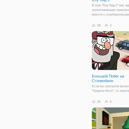
В игре "Блу Кид 2" вас ж
захватывающие приключ
вместе с голубоволосым
парнишкой. В один прек
день он вышел на прогу
28
3
со своей женой и малыш
вдруг небо закрыли огр
крылья и возле ребят
Большой Побег на
Стэнмобиле
Если вы смотрели мульт
"Гравити Фолз", то знает
Диппер и Мейбл - Стэнф
Пайнса. У него была бур
30
9
молодость, в которой ес
мошенничествам и
преступлениям. Поэтому
скрывался от