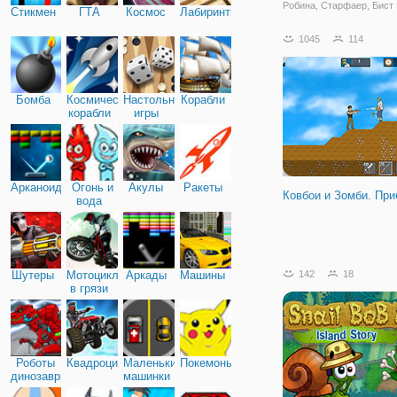
Робина, Старфаер, Бист 
Стикмен
ГТА
Космос
Лабиринты
Киборг, Рейвен, Силки. О
спасали город от сил зла
1045
114
"Юные Титаны: Прыгучие
приключения продолжатс
Точнее,
Бомба
Космические
Настольные
Корабли
корабли
игры
Арканоид
Огонь и
Акулы
Ракеты
Ковбои и Зомби. Пр
вода
Шутеры
Мотоциклы
Аркады
Машины
142
18
в грязи
Роботы
Квадроциклы
Маленькие
Покемоны
динозавры
машинки