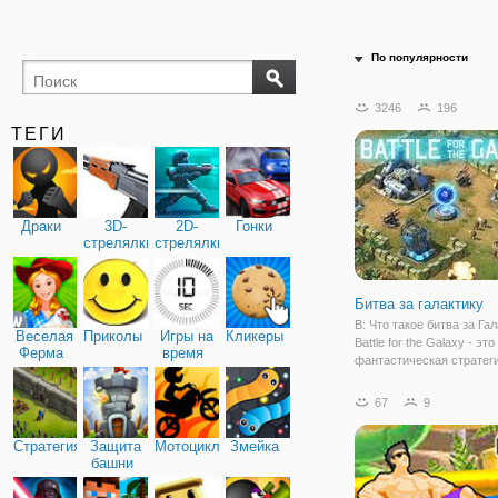
По популярности
3246
196
ТЕГИ
Драки
3D-
2D-
Гонки
стрелялки
стрелялки
Битва за галактику
В: Что такое битва за Гал
Веселая
Приколы
Игры на
Кликеры
Battle for the Galaxy - эт
Ферма
время
фантастическая стратег
игра, созданная играми 
опубликованная Ninja Kiw
67
9
первым в бета-состоянии
августа 2014 года. Он
Стратегия
Защита
Мотоциклы
Змейка
башни