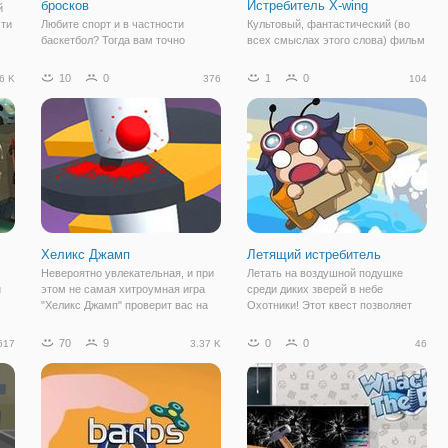
бросков
Истребитель X-wing
й
сти
Любите спорт и в частности
Культовый, фантастический (во
баскетбол? Тогда вам точно
всех смыслах этого слова) фильм
ша
необходима прокачка навыком
Джорджа Лукаса является для нас,
броска. Для этого воспользуйтесь
как и для многих, одним из
10
0
1
0
6 K
376
104
игрой Баскетбол: отработка
любимых и шикарных. У этой
бросков. Здесь нет никаких
франшизы есть не только 9 частей
лишних элементов, только самые
фильма, но и комиксы,
необходимые – мяч и
мультфильмы,
Хеликс Джамп
Летящий истребитель
Невероятно увлекательная, и при
Летать на воздушной подушке
и
этом не самая хитроумная игра
среди диких зверей в небе
"Хеликс Джамп" проверит вас на
Охотники! Этот квест позволяет
ловкость и скорость реакции.
пилоту Армада, Золотой Жук, и
Здесь вы будете управлять
пионером. После скользя сквозь
70
9
0
0
617
3.37 K
46
маленьким прыгучим мячиком,
монет, вы можете приземлиться
ь
который находится на спиральной
на компьютер под магазин ваше
 Вы
машинке. Вы
золото и