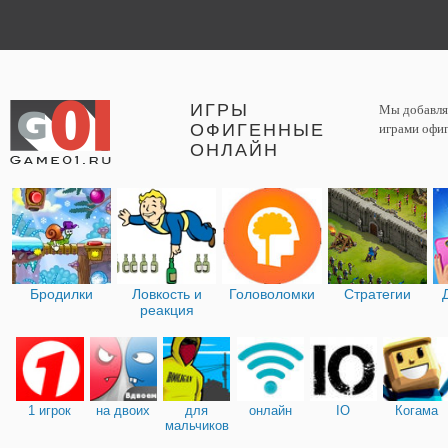
ИГРЫ
Мы добавляе
ОФИГЕННЫЕ
играми офиг
ОНЛАЙН
Бродилки
Ловкость и
Головоломки
Стратегии
реакция
1 игрок
на двоих
для
онлайн
IO
Когама
мальчиков