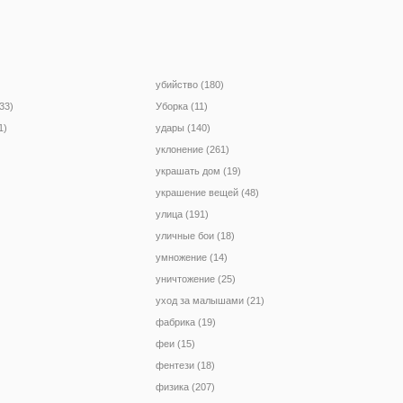
убийство (180)
33)
Уборка (11)
1)
удары (140)
уклонение (261)
украшать дом (19)
украшение вещей (48)
улица (191)
уличные бои (18)
умножение (14)
уничтожение (25)
уход за малышами (21)
фабрика (19)
феи (15)
фентези (18)
физика (207)