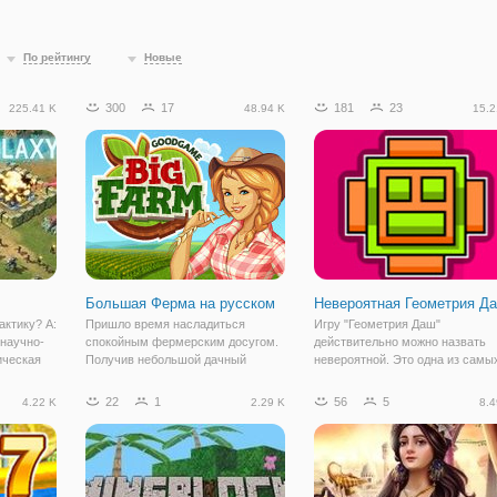
По рейтингу
Новые
300
17
181
23
225.41 K
48.94 K
15.2
Большая Ферма на русском
Невероятная Геометрия Д
актику? A:
Пришло время насладиться
Игру "Геометрия Даш"
о научно-
спокойным фермерским досугом.
действительно можно назвать
ическая
Получив небольшой дачный
невероятной. Это одна из самы
AMT, и
участок, можно приступать к его
завлекающих игр в жанре аркад
i. Он был
облагораживанию. Первым делом
которая отлично подходит для
22
1
56
5
4.22 K
2.29 K
8.4
 в конце
выбирать семена для посадки, а
того, чтобы весело провести
затем собирать урожай. Из урожая
время и скоротать досуг. В игре
можно
задействованы