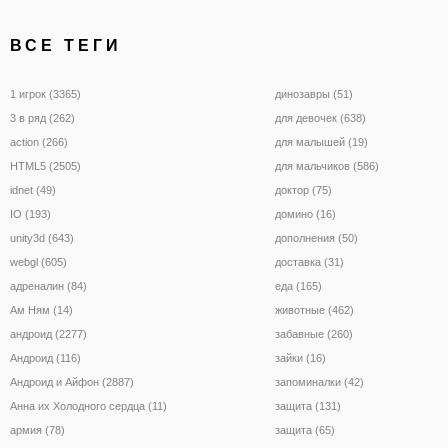
ВСЕ ТЕГИ
1 игрок (3365)
динозавры (51)
3 в ряд (262)
для девочек (638)
action (266)
для малышей (19)
HTML5 (2505)
для мальчиков (586)
idnet (49)
доктор (75)
IO (193)
домино (16)
unity3d (643)
дополнения (50)
webgl (605)
доставка (31)
адреналин (84)
еда (165)
Ам Ням (14)
животные (462)
андроид (2277)
забавные (260)
Андроид (116)
зайки (16)
Андроид и Айфон (2887)
запоминалки (42)
Анна их Холодного сердца (11)
защита (131)
армия (78)
защита (65)