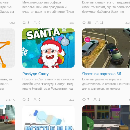
есные
Мексиканская атмосфера
Если вы слышите этот задорны
игре "Бен
веселья, вечного праздника и
смех, то значит, где-то поблизо
 Здесь вы
счастья царит в онлайн игре "Злая
безумная бабушка бежит по
разе
Бабушка: Мексика". Это
улицам города. Продолжает на
ергероев,
продолжение раннера про злую
бабушка свой побег из
3
0
88
11
903
149
3.3
т
бабку, которая каждый раз
психиатрической лечебницы в
ровому
оказывается в психиатрической
игре "Злая Бабушка: Хэллоуин".
лечебницы и каждый раз
Это веселый
Разбуди Санту
Яростная парковка 3Д
вать, за
Помогите Санте выйти из спячки в
Если вы давно не играли в
ние? В
онлайн игре "Разбуди Санту". Ведь
действительно офигенные гонк
 вы
иначе Новый год и Рождество под
для мальчиков, то можем
совать
угрозой. Это логическая онлайн
порекомендовать Яростную
 но и
игра с красочным оформлением и
парковку 3D. Вы можете
2
0
7
1
9.47 K
217
увлекательным геймплеем,
удивиться, но в игре между
Это
который быстро затянет вас в
парковщиками происходят очен
я
быстрые и интересные заезды.