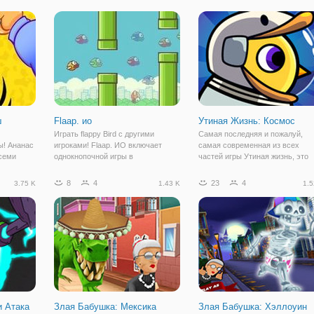
 флеш
данной игре вы можете к ним
веревочке. Задача, стоящая пе
присоединиться, ведь они как раз
игроком, проста и трудна
готовят новый материал о
одновременно:
 который
весеннем стиле.
ш
Flaap. ио
Утиная Жизнь: Космос
Играть flappy Bird с другими
Самая последняя и пожалуй,
ы! Ананас
игроками! Flaap. ИО включает
самая современная из всех
семи
однокнопочной игры в
частей игры Утиная жизнь, это
тов. В
мультиплеер партии. Вы увидите
аркада - "Утиная Жизнь: Космос
ный
всех других птиц, хлопающих в то
Первое отличие этой части от
8
4
23
4
3.75 K
1.43 K
1.5
ить ручки
же время. Летать между трубами,
предыдущих - это возможность
оразить
и попробовать пойти дальше, чем
создать своего персонажа в
все остальные!
самых разных стилях.
и Атака
Злая Бабушка: Мексика
Злая Бабушка: Хэллоуин