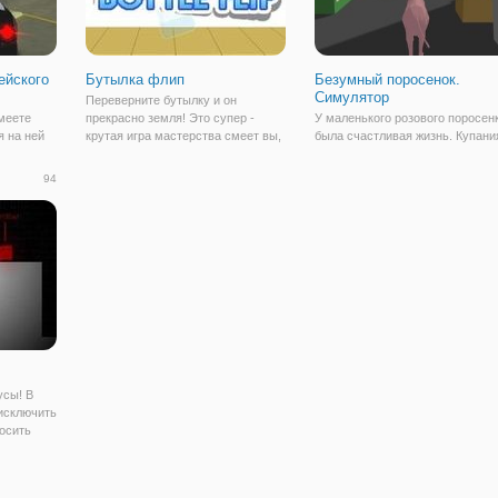
ейского
Бутылка флип
Безумный поросенок.
Симулятор
Переверните бутылку и он
меете
прекрасно земля! Это супер -
У маленького розового поросен
я на ней
крутая игра мастерства смеет вы,
была счастливая жизнь. Купани
а добро
чтобы стать мастером. После
грязи, кормили и поили несколь
ь вы
листать и выигрывать, вы можете
раз в день и жизнь в собственн
94
тлично
DAB для Г-Н Панда. Три победы
помещении. Но потом он узнал
 трассе,
подряд вас ждет новый кувшин в
страшный секрет, зачем он на
и двери.
бутылке флип!
самом деле находится на ферм
усы! В
 исключить
осить
ь взрывы.
еская
т