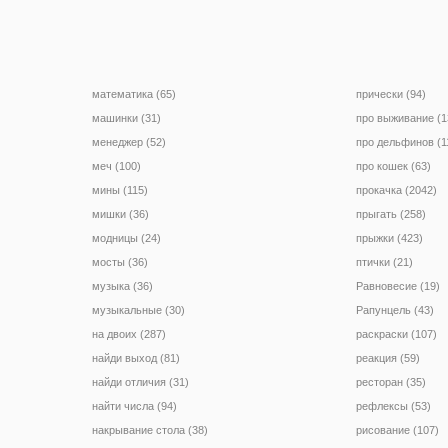
математика (65)
прически (94)
машинки (31)
про выживание (1
менеджер (52)
про дельфинов (1
меч (100)
про кошек (63)
мины (115)
прокачка (2042)
мишки (36)
прыгать (258)
модницы (24)
прыжки (423)
мосты (36)
птички (21)
музыка (36)
Равновесие (19)
музыкальные (30)
Рапунцель (43)
на двоих (287)
раскраски (107)
найди выход (81)
реакция (59)
найди отличия (31)
ресторан (35)
найти числа (94)
рефлексы (53)
накрывание стола (38)
рисование (107)