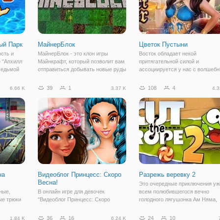
ый Парк
МайнерБлок
Цветок Пустыни
сть и
МайнерБлок - это клон игры
Восток обладает некой
е "Апхилл
Майнкрафт, который позволит вам
притягательной силой и
седьмой
отправиться добывать новые руды
ассоциируется у нас с волшеб
е больше
и крафтить новые материалы. Эта
миром. В новой игре с
й.
модификация была создана
поэтическим названием «Цвето
39
1
108
4
6.66 K
3.37 K
4.3
ся на
фанатами, и поэтому признана
Пустыни» мы отправимся в это
адача
одной из лучших. Начнем с самого
мир, чтобы помочь принцессе
начала.
Сури. Она безответно влюбила
в
на
Видеоблог Принцесс: Скоро
Разрежь веревку 2
Весна!
Это очередные приключения уж
ные,
В онлайн игре для девочек
всем полюбившегося вечно
ые трюки
"Видеоблог Принцесс: Скоро
голодного лягушонка Ам Няма,
Весна!" даже принцессы Дисней
который жаждет съесть этот
ведут свой блог о моде и стиле. В
аппетитный леденец, что висит 
36
16
24
10
1.84 K
6.24 K