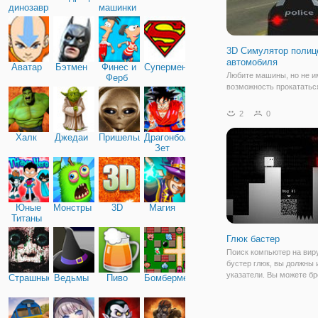
динозавры
машинки
3D Симулятор полиц
автомобиля
Аватар
Бэтмен
Финес и
Супермен
Любите машины, но не и
Ферб
возможность прокататьс
на полной скорости, тогд
пожаловать в игру. Здес
2
0
получите возможность о
покататься на безлюдной
Халк
Джедаи
Пришельцы
Драгонболл
город открыл для вас сво
Зет
Город
Юные
Монстры
3D
Магия
Титаны
Глюк бастер
Поиск компьютер на вир
бустер глюк, вы должны
указатели. Вы можете бр
Страшные
Ведьмы
Пиво
Бомбермен
останова, чтобы вызват
Если появляется критич
ошибка, программа буде