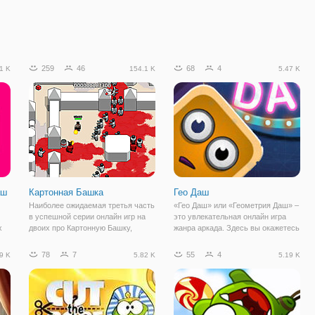
259
46
68
4
1 K
154.1 K
5.47 K
аш
Картонная Башка
Гео Даш
Наиболее ожидаемая третья часть
«Гео Даш» или «Геометрия Даш» –
в успешной серии онлайн игр на
это увлекательная онлайн игра
х
двоих про Картонную Башку,
жанра аркада. Здесь вы окажетесь
а,
наконец вышла! Онлайн стрелялка
в мире геометрии, где вы
для мальчиков с кучей крови. С
управляете мини-кубом, у
78
7
55
4
9 K
5.82 K
5.19 K
большим количеством комнат, а
которого нет рук и ног, а лишь
так же можно играть вдвоем и в
глаза и рот. Он мчится на
режиме
приличной скорости