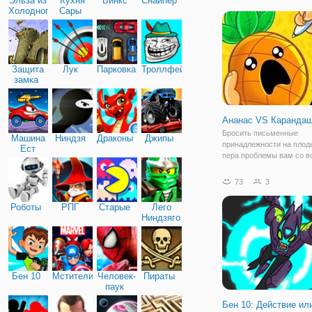
Эльза из
Кухня
Винкс
Снайпер
Мотоциклах". Отличная
Холодного
Сары
игра, представленная в
сердца
трехмерной графике и
насыщенным геймплеем,
не оставляет
Защита
Лук
Парковка
Троллфейс
замка
Ананас VS Каранда
Бросить письменные
Машина
Ниндзя
Драконы
Джипы
принадлежности на плод
Ест
пера проблемы вам со в
Машину
видами летающих продук
классический и Хардкор
73
3
режимы, вы можете брос
вверх или вниз, чтобы п
Роботы
РПГ
Старые
Лего
ананасы. В орбитальный
Ниндзяго
Бен 10
Мстители
Человек-
Пираты
паук
Бен 10: Действие ил