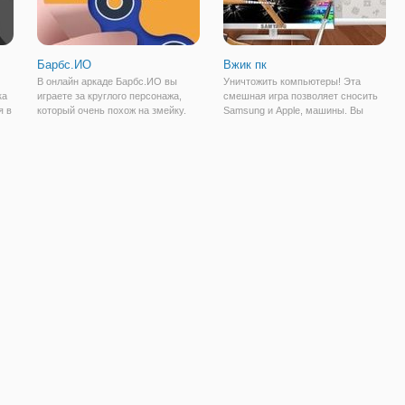
Барбс.ИО
Вжик пк
В онлайн аркаде Барбс.ИО вы
Уничтожить компьютеры! Эта
ка
играете за круглого персонажа,
смешная игра позволяет сносить
я в
который очень похож на змейку.
Samsung и Apple, машины. Вы
ко
Только когда он есть еду, то
можете использовать молоток и
ом
увеличивается не хвост и сам
бейсбольную биту, чтобы разбить
персонаж. Это позволяет, есть и
монитор. Затем, качели топор,
других игроков. Вы также можете
чтобы рубить клавиатуры и мыши
е.
кидаться
вжик ПК!