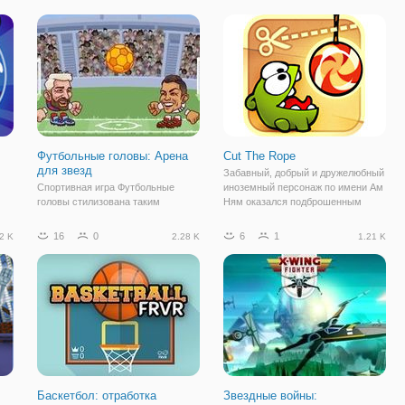
ред
город. В новой онлайн игре
"Исследователи Вулканов" мы
увидим, что трудолюбивые,
необычные
Футбольные головы: Арена
Cut The Rope
для звезд
Забавный, добрый и дружелюбный
Спортивная игра Футбольные
иноземный персонаж по имени Ам
головы стилизована таким
Ням оказался подброшенным
".
образом, что головы игроков по
возле двери. Как он появился на
размеру такие же, как и их
Земле, неизвестно. Известно
16
0
6
1
2 K
2.28 K
1.21 K
туловища. Поэтому смотрится
лишь то, что он обладает
игра очень смешно. Это уже
очарованием и жуткий сладкоежка.
вторая игра в серии, и в ней
В новой онлайн
необходимо сражаться один
Баскетбол: отработка
Звездные войны: