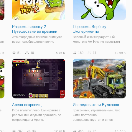
Разрежь веревку 2:
Перережь Верёвку:
Путешествие во времени
Эксперименты
Это очередные приключения уже
Зеленый и жизнерадостный
ным
всем полюбившегося вечно
монстрик Ам Ням не перестает
голодного лягушонка Ам Няма,
удивлять своими экспериментами
к
который жаждет съесть этот
и вновь выходит на охоту за
51
10
160
17
2 K
5.76 K
12.99 K
т
аппетитный леденец, что висит на
леденцами. Этот маленький
веревочке. От других игр серии
персонаж имеет очень большой
сь
эта отличается тем, что здесь Ам
аппетит, поэтому готов питаться
Ням попал в
сладким ежедневно.
Арена сокровищ
Исследователи Вулканов
е
Игра мультиплеер. Вы играете с
Красочный, удивительный Лего
реальными людьми сражаясь за
Сити постоянно
сокровища на Арене.
совершенствуется и в нем
появляются каждый раз новые
на
здания, которые преображают
207
43
345
16
728
12.73 K
15.77 K