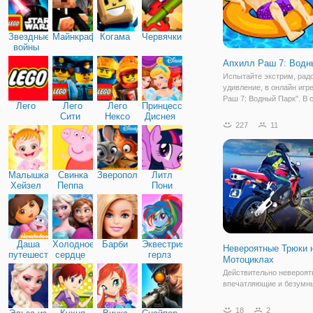
Звездные
Майнкрафт
Когама
Червячки
войны
Апхилл Раш 7: Водн
Испытайте экстрим, радо
удивление, в онлайн игр
Раш 7: Водный Парк". В 
Лего
Лего
Лего
Принцессы
части игры вас ждет ещ
Сити
Нексо
Диснея
препятствий и дополнени
227
11
Найтс
Действия разворачивают
водных аттракционах. З
игрока
Малышка
Свинка
Зверополис
Литл
Хейзел
Пеппа
Пони
Дружба
Даша
Холодное
Барби
Эквестрия
Невероятные Трюки 
путешественница
сердце
герлз
Мотоциклах
Действительно невероят
впечатляющие и безумн
ждут вас в онлайн игре
"Невероятные Трюки на
18
2