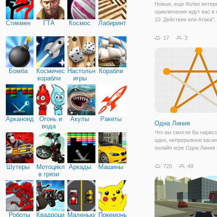
Новые, еще более интер
приключения ждут вас в 
10: Действие или Атака".
Стикмен
ГТА
Космос
Лабиринты
будете в роли Бена в об
одного из иноземных суп
17
3
в которых мальчик умее
перевоплощаться. По иг
сюжету, вы
Бомба
Космические
Настольные
Корабли
корабли
игры
Арканоид
Огонь и
Акулы
Ракеты
Одна Линия
вода
Что вы смогли бы нарисо
одно, непрерывное каса
онлайн игре Одна Линия
сможете не просто нари
предмет за одно касание,
Шутеры
Мотоциклы
Аркады
Машины
720
49
прокачать свои навыки
в грязи
логического мышления. 
интересная игра, котора
Роботы
Квадроциклы
Маленькие
Покемоны