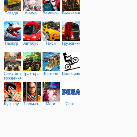
выполнена. Стать экспе
избавляемся от
Поезда
Аниме
Вампиры
Выживание
Паркур
Автобус
Такси
Грузовики
Симулятор
Трактора
Вертолеты
Велосипед
вождения
Кунг фу
Тюрьма
Маги
Сега