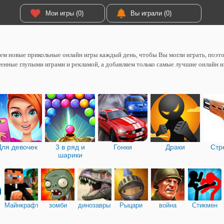
Мои игры (0)
Вы играли (0)
м новые прикольные онлайн игры каждый день, чтобы Вы могли играть, поэтом
енные глупыми играми и рекламой, а добавляем только самые лучшие онлайн и
Для девочек
3 в ряд и
Гонки
Драки
Стр
шарики
Майнкрафт
зомби
динозавры
Рыцари
война
Стикмен