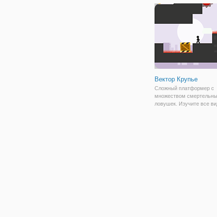
Это красочная и увлека
игра, в которой вам
Вектор Крупье
Сложный платформер с
множеством смертельн
ловушек. Изучите все в
полезных движений и тр
таких как скалолазание п
идеальное время и толк
ящиков, чтобы очистить 
препятствия на своем пу