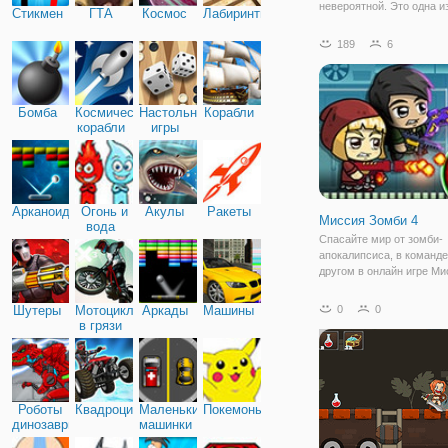
невероятной. Это одна и
Стикмен
ГТА
Космос
Лабиринты
завлекающих игр в жанре
которая отлично подходи
189
6
того, чтобы весело пров
время и скоротать досуг.
задействованы
Бомба
Космические
Настольные
Корабли
корабли
игры
Арканоид
Огонь и
Акулы
Ракеты
Миссия Зомби 4
вода
Спасайте мир от зомби-
апокалипсиса, в команде
другом в онлайн игре Ми
Зомби на Двоих. Это
увлекательный платфор
Шутеры
Мотоциклы
Аркады
Машины
0
0
двоих онлайн, наполнен
в грязи
опасных преград, множе
испытаний и бездушных
врагов.Чтобы
Роботы
Квадроциклы
Маленькие
Покемоны
динозавры
машинки