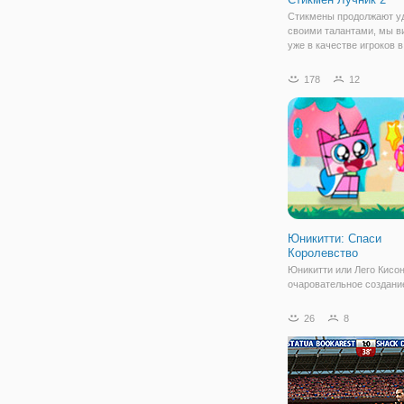
Стикмены продолжают у
своими талантами, мы в
уже в качестве игроков в
бадминтон, при ограблен
побега из тюрьмы и не т
178
12
в продолжении онлайн и
"Стикмен Лучник 2" мы 
нарисованных
Юникитти: Спаси
Королевство
Юникитти или Лего Кисон
очаровательное создани
кошки с примесью едино
кошечка розового окраса
26
8
быть серьезной и сидеть
Каждый раз с друзьями 
находят для себя новые