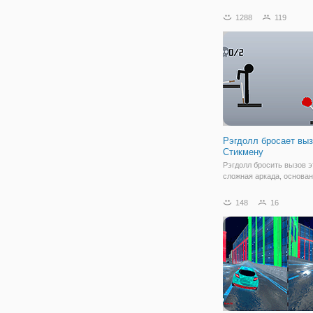
летающие автомобили. Л
автомобиль трюк игры 5
1288
119
большим обновлений. Н
космический город и нов
оригинальные летающи
в этой игре. Все новые
Рэгдолл бросает вы
Стикмену
Рэгдолл бросить вызов э
сложная аркада, основан
физике рэгдолл. Управл
вашего персонажа, чтоб
148
16
выхватить меч и бросить
врагов. Собирайте моне
использовать их, чтобы 
новую одежду для вашег