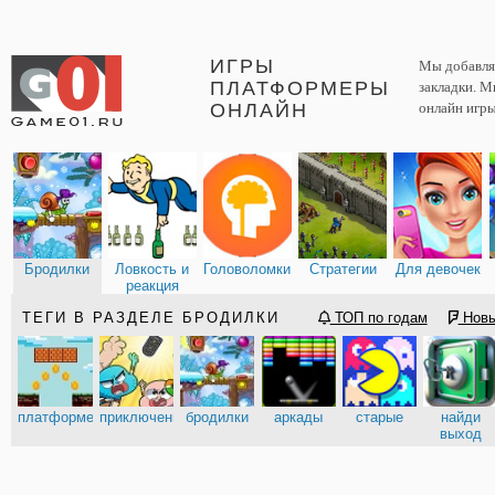
ИГРЫ
Мы добавляе
ПЛАТФОРМЕРЫ
закладки. М
ОНЛАЙН
онлайн игры
Бродилки
Ловкость и
Головоломки
Стратегии
Для девочек
реакция
ТЕГИ В РАЗДЕЛЕ БРОДИЛКИ
ТОП по годам
Нов
платформеры
приключения
бродилки
аркады
старые
найди
выход