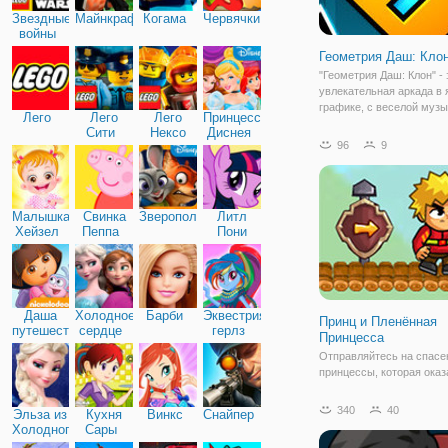
Звездные
Майнкрафт
Когама
Червячки
войны
Геометрия Даш: Кло
"Геометрия Даш: Клон" - 
увлекательная аркада в 
графике, с веселой музы
Лего
Лего
Лего
Принцессы
одновременно простыми
Сити
Нексо
Диснея
сложными препятствиям
96
9
Найтс
которые завлекают в игр
процесс основательно. 
перемещаться при помо
Малышка
Свинка
Зверополис
Литл
Хейзел
Пеппа
Пони
Дружба
Даша
Холодное
Барби
Эквестрия
Принц и Пленённая
путешественница
сердце
герлз
Принцесса
Отправляйтесь на спасе
принцессы, которая оказ
беде, в онлайн игре "При
Пленённая Принцесса". 
340
40
Эльза из
Кухня
Винкс
Снайпер
играть в роли храброго п
Холодного
Сары
который не боится ничего
сердца