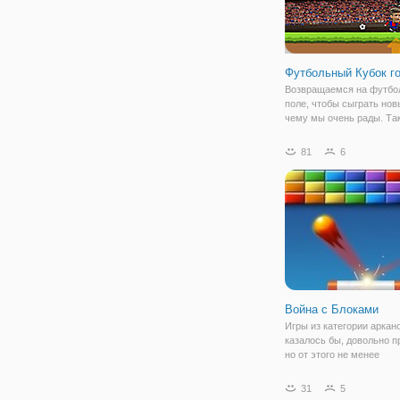
Футбольный Кубок г
Возвращаемся на футбо
поле, чтобы сыграть нов
чему мы очень рады. Так
"Футбольный Кубок голов
тех спортивных игр, в к
81
6
обязательно нужно сыгра
Аргументируем почему:
жизнерадостные
Война с Блоками
Игры из категории аркан
казалось бы, довольно п
но от этого не менее
завлекательные. Вы смо
убедиться в этом сами, 
31
5
онлайн игру "Война с Бл