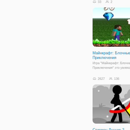
33
2
сражаться в игре с ост
соперниками, просто бро
собирать монеты,
Майнкрафт: Блочны
Приключения
Игра "Майнкрафт: Блочн
Приключения" это увлек
игра с бегом и прыжками
нужно уничтожать монст
2627
136
прыгая на них сверху. С
монеты и кристаллы про
уровни. Приключения Ст
разделились на 6 уровне
Стикмен Лучник 2