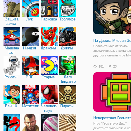
пройти через все препят
чтобы
Защита
Лук
Парковка
Троллфейс
замка
На Двоих: Миссия З
Спасайте мир от зомби-
Машина
Ниндзя
Драконы
Джипы
апокалипсиса, в команде
Ест
другом в онлайн игре Ми
Машину
Зомби на Двоих. Это
увлекательный платфор
181
23
двоих онлайн, наполнен
опасных преград, множе
Роботы
РПГ
Старые
Лего
испытаний и бездушных
Ниндзяго
врагов.Чтобы
Бен 10
Мстители
Человек-
Пираты
паук
Невероятная Геомет
Игру "Геометрия Даш"
действительно можно на