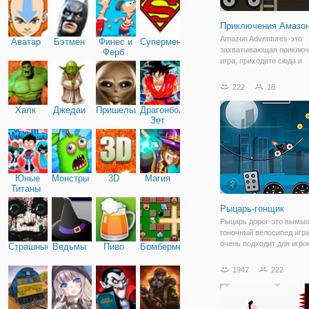
Приключения Амазо
Amazon Adventures-это
Аватар
Бэтмен
Финес и
Супермен
захватывающая приключ
Ферб
игра, приходите сюда и
отправляйтесь в приклю
этой красивой девушкой
222
18
Амазонкой. Она войдет в
несколько разных опасн
Халк
Джедаи
Пришельцы
Драгонболл
и вам нужно помочь ей 
Зет
врагов
Юные
Монстры
3D
Магия
Титаны
Рыцарь-гонщик
Рыцарь дорог-это вымы
гоночный велосипед игра
очень подходит для игро
Страшные
Ведьмы
Пиво
Бомбермен
которые любят видео игр
имеет много интересных
1947
222
ключ, чтобы пройти через
чтобы контролировать ск