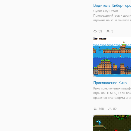
Водитель Кибер-Гор
Cyber City Driver -
Присоединяйтесь к друг
игрокам на Y8 и гоняйте 
сумасшедшим каскадер
пандусам и платформам
39
3
большом кибер-городе. 
своему другу и выберите
автомобили и примите у
Приключение Кико
Кико приключения плат
игры на HTML5, Если ва
нравится платформа игр
должны пропустить это. 
подобрать и играть благ
768
82
простым управлением.
Путешествие по красиво
разработанных уровней,
найти