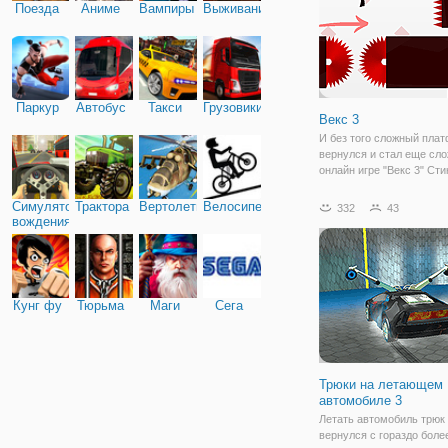
Поезда
Аниме
Вампиры
Выживание
Паркур
Автобус
Такси
Грузовики
Векс 3
И без того сложный пла
вернулся и стал еще сло
онлайн игре "Векс 3" Ст
ждут самые разные испы
локации, напоминающий 
Симулятор
Трактора
Вертолеты
Велосипед
332
43
лабиринт, в котором вас
вождения
карабкаться по стенам, 
Кунг фу
Тюрьма
Маги
Сега
Трюки на летающем
автомобиле 3
Летать автомобиль трюк 
вернулся с гораздо боле