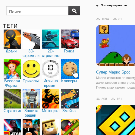
По популярности
1094
81
ТЕГИ
Драки
3D-
2D-
Гонки
стрелялки
стрелялки
Супер Марио Брос
Марио известен по всем
Веселая
Приколы
Игры на
Кликеры
даже занесен в книгу ре
Ферма
время
Гиннеса как самая прод
игра. Многие поколения 
на этой игре и у многих 
808
161
вызывает лишь добрую у
Хотите узнать, в чем сек
Стратегия
Защита
Мотоциклы
Змейка
Тогда
башни