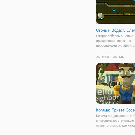
Огонь и Вода: 5 Эле
Отправляйтесь в новые
приключения вместе с
персонажами онлайн игр
и Вода: 5 Элементов". Э
бродилка на двоих, в кот
1950
146
игрок управляет персон
огнем, а другой - водой.
предстоит пройти
Когама: Привет Сос
Когама представляет со
многопользовательскую 
открытого мира, где каж
свободно передвигаться
пространству. Вы может