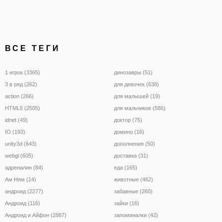
ВСЕ ТЕГИ
1 игрок (3365)
динозавры (51)
3 в ряд (262)
для девочек (638)
action (266)
для малышей (19)
HTML5 (2505)
для мальчиков (586)
idnet (49)
доктор (75)
IO (193)
домино (16)
unity3d (643)
дополнения (50)
webgl (605)
доставка (31)
адреналин (84)
еда (165)
Ам Ням (14)
животные (462)
андроид (2277)
забавные (260)
Андроид (116)
зайки (16)
Андроид и Айфон (2887)
запоминалки (42)