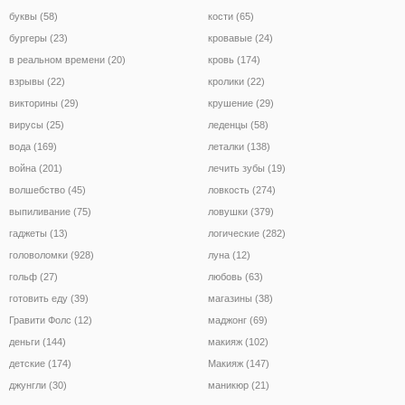
буквы (58)
кости (65)
бургеры (23)
кровавые (24)
в реальном времени (20)
кровь (174)
взрывы (22)
кролики (22)
викторины (29)
крушение (29)
вирусы (25)
леденцы (58)
вода (169)
леталки (138)
война (201)
лечить зубы (19)
волшебство (45)
ловкость (274)
выпиливание (75)
ловушки (379)
гаджеты (13)
логические (282)
головоломки (928)
луна (12)
гольф (27)
любовь (63)
готовить еду (39)
магазины (38)
Гравити Фолс (12)
маджонг (69)
деньги (144)
макияж (102)
детские (174)
Макияж (147)
джунгли (30)
маникюр (21)