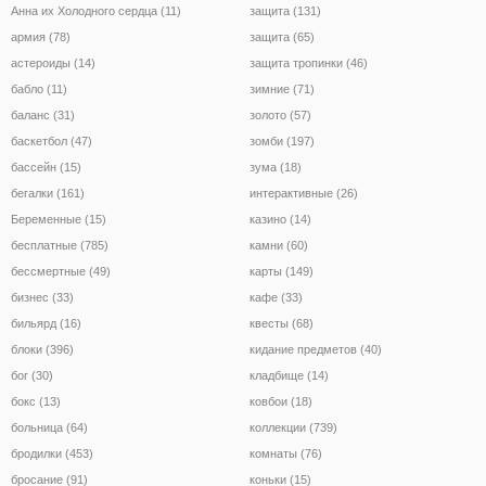
Анна их Холодного сердца (11)
защита (131)
армия (78)
защита (65)
астероиды (14)
защита тропинки (46)
бабло (11)
зимние (71)
баланс (31)
золото (57)
баскетбол (47)
зомби (197)
бассейн (15)
зума (18)
бегалки (161)
интерактивные (26)
Беременные (15)
казино (14)
бесплатные (785)
камни (60)
бессмертные (49)
карты (149)
бизнес (33)
кафе (33)
бильярд (16)
квесты (68)
блоки (396)
кидание предметов (40)
бог (30)
кладбище (14)
бокс (13)
ковбои (18)
больница (64)
коллекции (739)
бродилки (453)
комнаты (76)
бросание (91)
коньки (15)