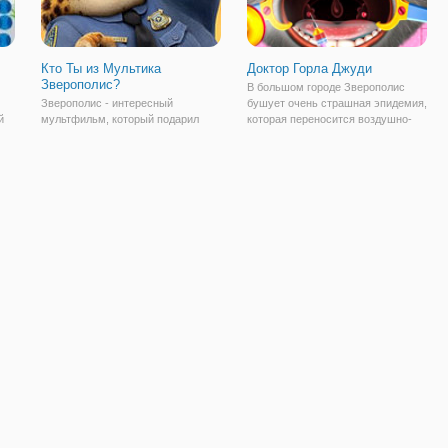
Кто Ты из Мультика
Доктор Горла Джуди
Зверополис?
В большом городе Зверополис
Зверополис - интересный
бушует очень страшная эпидемия,
й
мультфильм, который подарил
которая переносится воздушно-
е
нам множество ярких персонаже.
капельным путем. Всеми
ные
Возможно, некоторых из них вы
известный кролик Джуди тоже
можете сопоставить с собой.
подхватила инфекцию и теперь у
р,
Интересно узнать, кем вы были бы
нее сильно болит горло. Когда она
из персонажей в данном
заболела за
мультсериале? Тогда