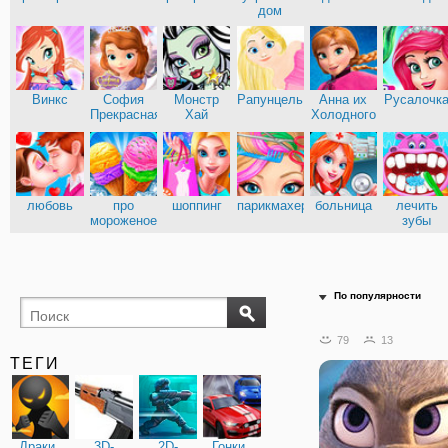
дом
Винкс
София
Монстр
Рапунцель
Анна их
Русалочк
Прекрасная
Хай
Холодного
сердца
любовь
про
шоппинг
парикмахерские
больница
лечить
мороженое
зубы
По популярности
79
13
ТЕГИ
Драки
3D-
2D-
Гонки