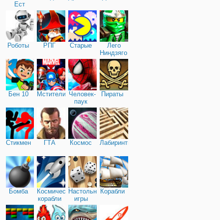
Ест
Машину
Роботы
РПГ
Старые
Лего
Ниндзяго
Бен 10
Мстители
Человек-
Пираты
паук
Стикмен
ГТА
Космос
Лабиринты
Бомба
Космические
Настольные
Корабли
корабли
игры