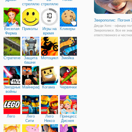
стрелялки
стрелялки
Зверополис: Погоня 
Джуди Хопс - офицер по
Веселая
Приколы
Игры на
Кликеры
Зверополисе. Все ее зна
Ферма
время
ответственного и честно
офицера, даже несмотря
комплектацию она работ
всех. И вот на ее террит
объявился вор, который 
Стратегия
Защита
Мотоциклы
Змейка
чужой чемодан.
башни
Звездные
Майнкрафт
Когама
Червячки
войны
Лего
Лего
Лего
Принцессы
Сити
Нексо
Диснея
Найтс