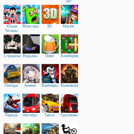
Зет
Юные
Монстры
3D
Магия
Титаны
Страшные
Ведьмы
Пиво
Бомбермен
Поезда
Аниме
Вампиры
Выживание
Паркур
Автобус
Такси
Грузовики