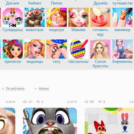
Диснея
Хейзел
Пеппа
Дружба
путешестве
а
Суперкрошки
животные
поцелуи
Макияж
готовить
маникюр
еду
прически
модницы
тату
пасхальные
Салон
Беременны
Красоты
По рейтингу
Новые
17
1
55
3
4.85 K
2.27 K
2.6