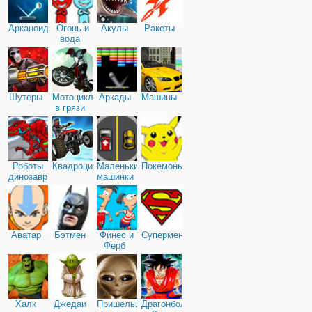
Арканоид
Огонь и
Акулы
Ракеты
вода
Шутеры
Мотоциклы
Аркады
Машины
в грязи
Роботы
Квадроциклы
Маленькие
Покемоны
динозавры
машинки
Аватар
Бэтмен
Финес и
Супермен
Ферб
Халк
Джедаи
Пришельцы
Драгонболл