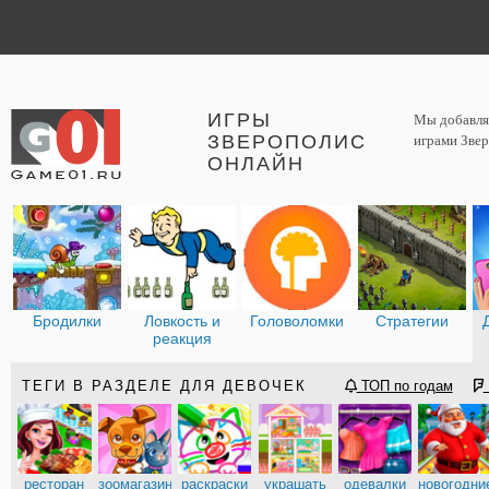
ИГРЫ
Мы добавляе
ЗВЕРОПОЛИС
играми Звер
ОНЛАЙН
Бродилки
Ловкость и
Головоломки
Стратегии
реакция
ТЕГИ В РАЗДЕЛЕ ДЛЯ ДЕВОЧЕК
ТОП по годам
ресторан
зоомагазин
раскраски
украшать
одевалки
новогодни