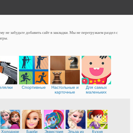
у не забудьте добавить сайт в закладки. Мы не перегружаем раздел с
игры.
елялки
Спортивные
Настольные и
Для самых
карточные
маленьких
Холодное
Барби
Эквестрия
Эльза из
Кухня