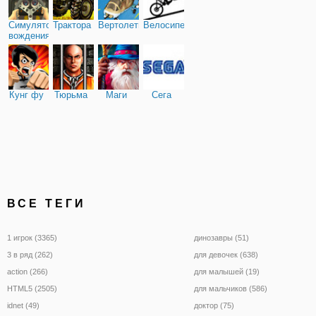
Симулятор
Трактора
Вертолеты
Велосипед
вождения
Кунг фу
Тюрьма
Маги
Сега
ВСЕ ТЕГИ
1 игрок (3365)
динозавры (51)
3 в ряд (262)
для девочек (638)
action (266)
для малышей (19)
HTML5 (2505)
для мальчиков (586)
idnet (49)
доктор (75)