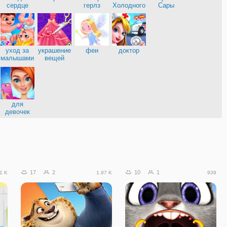
нница
сердце
герлз
Холодного
Сары
сердца
уход за
украшение
феи
доктор
малышами
вещей
е
для
девочек
17
2
10
1
1 K
1.97 K
939