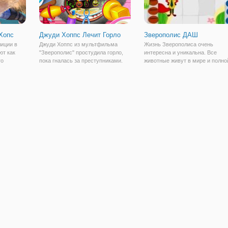
Хопс
Джуди Хоппс Лечит Горло
Зверополис ДАШ
лиции в
Джуди Хоппс из мультфильма
Жизнь Зверополиса очень
ют как
"Зверополис" простудила горло,
интересна и уникальна. Все
го
пока гналась за преступниками.
животные живут в мире и полно
 на свою
Теперь ей нужна ваша помощь и в
гармонии. Лишь иногда, в город
ает лучше
онлайн игре "Джуди Хоппс Лечит
поисходят непонятные и стран
ории
Горло" вы можете ей помочь. Это
события. Последним таким
украл
флеш аркада для девочек на
событием стал коварный загово
который смогла