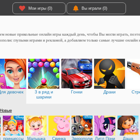
Мои игры (0)
Вы играли (0)
м новые прикольные онлайн игры каждый день, чтобы Вы могли играть, поэтом
ополис глупыми играми и рекламой, а добавляем только самые лучшие онлайн 
Для девочек
3 в ряд и
Гонки
Драки
Стр
шарики
Новые
е
принцессы
Малышка
Свинка
Зверополис
Литл Пони
Даша