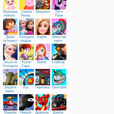
Малышка
Свинка
Зверополис
Литл
Хейзел
Пеппа
Пони
Дружба
Даша
Холодное
Барби
Эквестрия
путешественница
сердце
герлз
Эльза из
Кухня
Винкс
Снайпер
Холодного
Сары
сердца
Защита
Лук
Парковка
Троллфейс
замка
Машина
Ниндзя
Драконы
Джипы