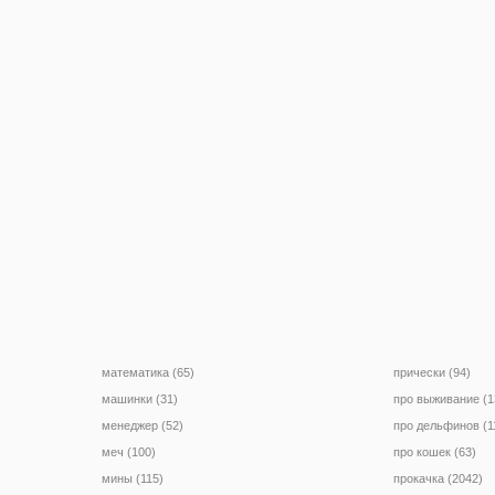
математика (65)
прически (94)
машинки (31)
про выживание (1
менеджер (52)
про дельфинов (1
меч (100)
про кошек (63)
мины (115)
прокачка (2042)