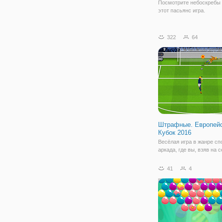
Посмотрите небоскребы 
этот пасьянс игра.
322
64
Штрафные. Европей
Кубок 2016
Весёлая игра в жанре сп
аркада, где вы, взяв на 
управление одной из ком
Европы, будете биться з
41
4
первенство в этом турни
Непосредственно футбо
матчи проходить не буду
этого игра