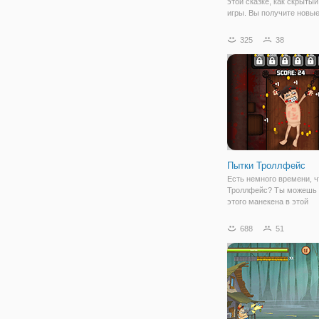
этой сказке, как скрытый
игры. Вы получите новы
повороты, если вы нашл
объекты категории. Так 
325
38
играйте с умом!
Пытки Троллфейс
Есть немного времени, 
Троллфейс? Ты можешь 
этого манекена в этой
удивительной игре дейст
Делайте это медленно и 
688
51
это быстро, если вы
предпочитаете. Собирай
и разблокировать все