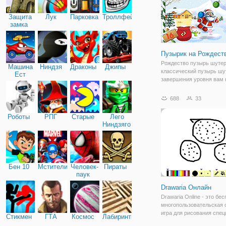
Защита
Лук
Парковка
Троллфейс
замка
Пузырик на Рождест
Рождество пузырь шуте
Машина
Ниндзя
Драконы
Джипы
классический пузырь шу
Ест
завершения уровня вам 
Машину
лопать пузырьки, чтобы 
Стрелять пузырь на доск
688
33
сделать группы из 3 или
шариков одного выбить.
Роботы
РПГ
Старые
Лего
найдете
Ниндзяго
Бен 10
Мстители
Человек-
Пираты
паук
Drawaria Онлайн
Drawaria Online - это бе
многопользовательская 
игра для рисования спе
Стикмен
ГТА
Космос
Лабиринты
для детей! Он сочетает 