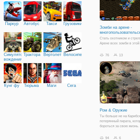
Паркур
Автобус
Такси
Грузовики
Зомби на арене -
многопользовательс
Стать охотником и стрел
Арене всех зомби в этой
пространстве стало поня
не будете воевать в один
Симулятор
Трактора
Вертолеты
Велосипед
76
13
Есть много стрелялок, с
вождения
уничтожить всех плохих
К сожалению, слишком м
них
Кунг фу
Тюрьма
Маги
Сега
Ром & Оружие
Ты больше не на Карибск
потерянный пирата, кото
бороться за свою жизнь.
свой меч и приготовитьс
против какой-то неприят
94
6