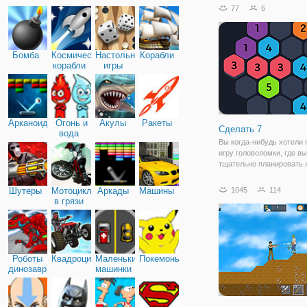
умение иллюстрировать 
77
6
чтобы представить его д
игрокам, и угадывать
нарисованное
Бомба
Космические
Настольные
Корабли
корабли
игры
Арканоид
Огонь и
Акулы
Ракеты
Сделать 7
вода
Вы когда-нибудь хотели 
игру головоломки, где в
тщательно планировать 
думать дважды, прежде 
сделать шаг? Сделать 7-
Шутеры
Мотоциклы
Аркады
Машины
1045
114
что вы искали. Нужно со
в грязи
число семь из плитки с
небольшими
Роботы
Квадроциклы
Маленькие
Покемоны
динозавры
машинки