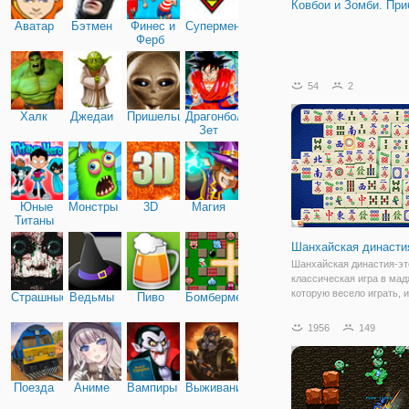
Ковбои и Зомби. Пр
Аватар
Бэтмен
Финес и
Супермен
Ферб
54
2
Халк
Джедаи
Пришельцы
Драгонболл
Зет
Юные
Монстры
3D
Магия
Титаны
Шанхайская династи
Шанхайская династия-эт
классическая игра в мадж
которую весело играть, и
Страшные
Ведьмы
Пиво
Бомбермен
интересно, у нее также е
детская версия. Попроб
1956
149
удалить все плитки, объ
свободные плитки. Когда
чувствуете, что застряли
Поезда
Аниме
Вампиры
Выживание