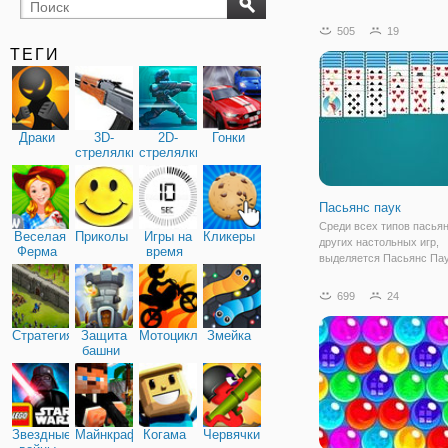
бильярд
карты
505
19
ТЕГИ
Драки
3D-
2D-
Гонки
стрелялки
стрелялки
Пасьянс паук
Среди всех типов пасьян
Веселая
Приколы
Игры на
Кликеры
других настольных игр,
Ферма
время
выделяется Пасьянс Пау
которого немного измен
правила игры. Наверняк
699
24
когда-то играли в Паук, т
собрать его довольно ле
Стратегия
Защита
Мотоциклы
Змейка
вами будут случайным
башни
Звездные
Майнкрафт
Когама
Червячки