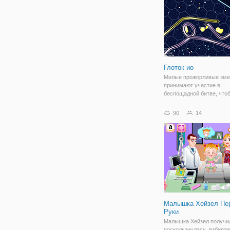
Глоток ио
Милые прожорливые зме
принимают участие в
беспощадной битве, что
величайшими из всех в 
Gulper. io. Собирайте цв
90
14
шары, чтобы увеличить 
размер и свой счет, и п
перехватить других
Малышка Хейзел Пе
Руки
Малышка Хейзел получи
поскользнулась, взбира