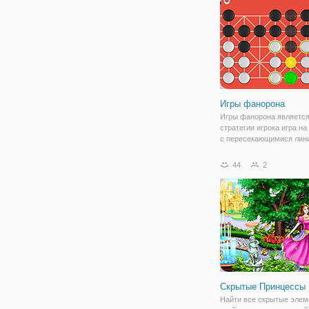
которая будет
Игры фанорона
Игры фанорона является
стратегии игрока игра на
с пересекающимися лин
Переместить фигуру на 
соседнее пустое пересе
44
2
можете побить шашку пр
либо перемещая свой ку
с
Скрытые Принцессы
Найти все скрытые элем