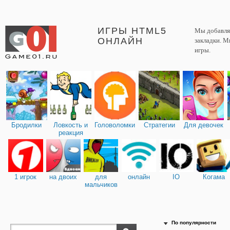
ИГРЫ HTML5
Мы добавляе
ОНЛАЙН
закладки. М
игры.
Бродилки
Ловкость и
Головоломки
Стратегии
Для девочек
реакция
1 игрок
на двоих
для
онлайн
IO
Когама
мальчиков
По популярности