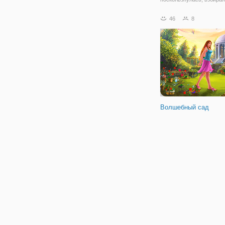
по таблице. О нет! Она п
боли, когда ее рука слом
46
8
Пойти вместе с ней к вр
медицинского лечения.
Хейзел не может двигать
Волшебный сад