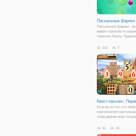
Пасхальные Шарики
Пасхальные Шарики - фл
жанре стрельба по шарик
тематике Пасхи. Правил
очень просты, и в неё м
играть бесплатно. Для эт
213
7
просто направляйте шар
выстреливайте их так, ч
составить вместе
Квест-пасьянс: Пир
Если вы из тех, кто люби
классические настольны
тогда данная игра специ
вас. Предупреждаем, что
необычный пасьянс, зде
51
18
сможете увидеть красоч
дизайн и даже сюжетную