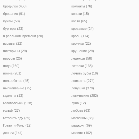
бродилки (453)
комнаты (76)
бросание (91)
коньки (15)
буквы (58)
кости (65)
бургеры (23)
кровавые (24)
в реальном времени (20)
кровь (174)
взрывы (22)
кролики (22)
викторины (29)
крушение (29)
вирусы (25)
леденцы (58)
вода (169)
леталки (138)
война (201)
лечить зубы (19)
волшебство (45)
ловкость (274)
выпиливание (75)
ловушки (379)
гаджеты (13)
логические (282)
головоломки (928)
луна (12)
гольф (27)
любовь (63)
готовить еду (39)
магазины (38)
Гравити Фолс (12)
маджонг (69)
деньги (144)
макияж (102)