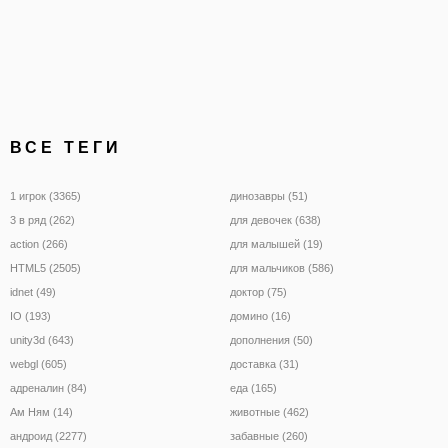
ВСЕ ТЕГИ
1 игрок (3365)
динозавры (51)
3 в ряд (262)
для девочек (638)
action (266)
для малышей (19)
HTML5 (2505)
для мальчиков (586)
idnet (49)
доктор (75)
IO (193)
домино (16)
unity3d (643)
дополнения (50)
webgl (605)
доставка (31)
адреналин (84)
еда (165)
Ам Ням (14)
животные (462)
андроид (2277)
забавные (260)