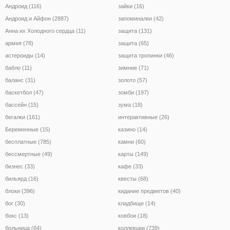
Андроид (116)
зайки (16)
Андроид и Айфон (2887)
запоминалки (42)
Анна их Холодного сердца (11)
защита (131)
армия (78)
защита (65)
астероиды (14)
защита тропинки (46)
бабло (11)
зимние (71)
баланс (31)
золото (57)
баскетбол (47)
зомби (197)
бассейн (15)
зума (18)
бегалки (161)
интерактивные (26)
Беременные (15)
казино (14)
бесплатные (785)
камни (60)
бессмертные (49)
карты (149)
бизнес (33)
кафе (33)
бильярд (16)
квесты (68)
блоки (396)
кидание предметов (40)
бог (30)
кладбище (14)
бокс (13)
ковбои (18)
больница (64)
коллекции (739)