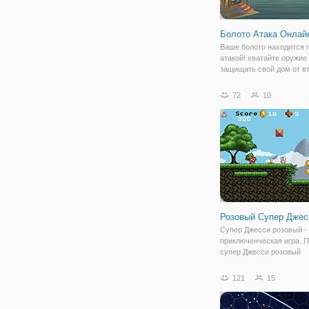
Болото Атака Онлай
Ваше болото находится 
атакой! хватайте оружие
защищать свой дом от в
монстров, как обезумев
- стиле монстров, кроко
72
10
инопланетяне и многое д
придумать стратегию! ст
оружия бить
Розовый Супер Джес
Супер Джесси розовый -
приключенческая игра. 
супер Джесси розовый
восстановить свой крист
сталкиваясь с различны
121
15
монстрами, засады и оп
ловушки. Собирайте мон
зарабатывать на жизнь в