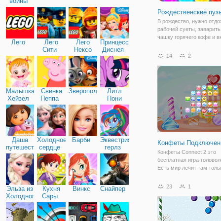
войны
Рождественские пуз
В рождество, нужно отдо
рабочей суеты, заварить
чашку горячего кофе и в
Лего
Лего
Лего
Принцессы
интересную и увлекател
Сити
Нексо
Диснея
головоломку, чтобы как 
14
2
Найтс
развлечь свой интеллект
конечно поиграть в клас
игры,
Малышка
Свинка
Зверополис
Литл
Хейзел
Пеппа
Пони
Дружба
Даша
Холодное
Барби
Эквестрия
Конфеты Подключен
путешественница
сердце
герлз
Конфеты Connect 2 это
бесплатная игра-головол
Есть мир лечит там тольк
чтобы быть съеденным.
Красочные и вкусные зак
23
1
Эльза из
Кухня
Винкс
Снайпер
которые можно давиться,
Холодного
Сары
вас есть способность
сердца
распознавать шаблоны и
соедините