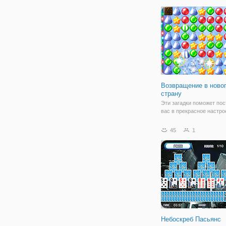
пиратов в окрестностях.
сокровища и защищать 
жизнь
Возвращение в ново
страну
Эти загадки поможет пос
вас в прекрасное настро
праздничным сезоном.
45
1
Небоскреб Пасьянс