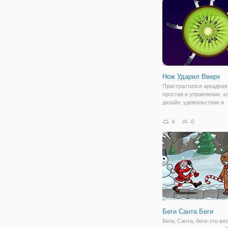
Нож Ударил Вверх
Пристрастился аркадная 
простая в управлении, 
дизайн, удовольствие и
расслабиться - в состоя
Докажите, что вы умелы
4
0
ножей мастер. Играть се
Беги Санта Беги
Беги, Санта, беги-это ве