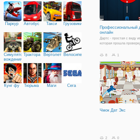
Паркур
Автобус
Такси
Грузовики
Профессиональный 
онлайн
Дартс - простая с виду и
которая прошла проверк
временем. И теперь вы 
покидать дротики не тол
Симулятор
Трактора
Вертолеты
Велосипед
8
1
или в гостях, но и в фор
вождения
онлайн, в игре
"Профессиональный дар
онлайн". Это классическ
в
Кунг фу
Тюрьма
Маги
Сега
Чмок Дат Экс
2
0