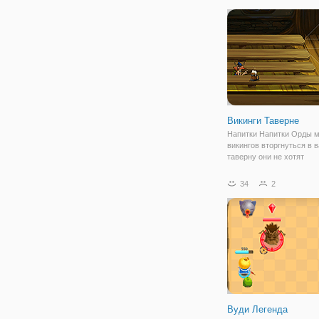
Викинги Таверне
Напитки Напитки Орды м
викингов вторгнуться в 
таверну они не хотят
воспользоваться вашим
их единственная цель со
34
2
том, чтобы выпить весь 
пива утолить жажду, пре
они нетерпеливы
Вуди Легенда