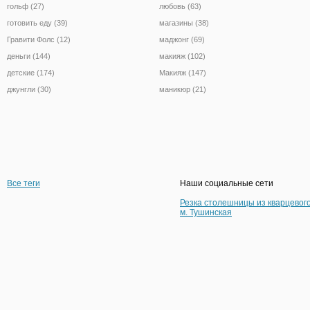
гольф (27)
любовь (63)
готовить еду (39)
магазины (38)
Гравити Фолс (12)
маджонг (69)
деньги (144)
макияж (102)
детские (174)
Макияж (147)
джунгли (30)
маникюр (21)
Все теги
Наши социальные сети
Резка столешницы из кварцевог
м. Тушинская