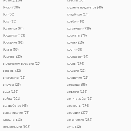
бильярд (16)
квесты (68)
блоки (396)
кидание предметов (40)
бог (30)
кладбище (14)
бокс (13)
ковбои (18)
больница (64)
коллекции (739)
бродилки (453)
комнаты (76)
бросание (91)
коньки (15)
буквы (58)
кости (65)
бургеры (23)
кровавые (24)
в реальном времени (20)
кровь (174)
взрывы (22)
кролики (22)
викторины (29)
крушение (29)
вирусы (25)
леденцы (58)
вода (169)
леталки (138)
война (201)
лечить зубы (19)
волшебство (45)
ловкость (274)
выпиливание (75)
ловушки (379)
гаджеты (13)
логические (282)
головоломки (928)
луна (12)