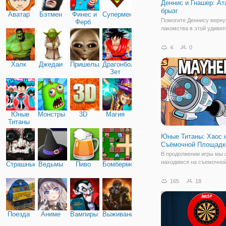
Деннис и Гнашер: Ат
брызг
Аватар
Бэтмен
Финес и
Супермен
Помогите Деннису верну
Ферб
лакомства в этой удиви
игре с катапультой! Исп
мега-катапульту, чтобы 
4
0
помидорами по башням 
Вам нужно опрокинуть б
Халк
Джедаи
Пришельцы
Драгонболл
получить вонючие бомбы
Зет
подушки для
Юные
Монстры
3D
Магия
Титаны
Юные Титаны: Хаос 
Съёмочной Площадк
В продолжении игры мы 
находимся на съемочно
Страшные
Ведьмы
Пиво
Бомбермен
площадке, где Юные Ти
прибыли с одной целью -
165
18
повеселиться и отдохнут
как обычно закончилось
вторжением очередных з
Теперь вся съемочная гр
Поезда
Аниме
Вампиры
Выживание