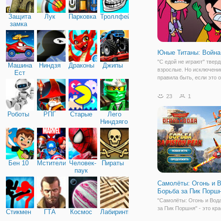
Защита
Лук
Парковка
Троллфейс
замка
Юные Титаны: Война
"С едой не играют" твер
Машина
Ниндзя
Драконы
Джипы
взрослые. Но исключени
Ест
правила быть, если это 
Машину
игра "Юные Титаны: Войн
Это веселая и красочная
23
1
игра для взрослых и дете
которой время пролетае
Роботы
РПГ
Старые
Лего
мгновенно.
Ниндзяго
Бен 10
Мстители
Человек-
Пираты
паук
Самолёты: Огонь и В
Борьба за Пик Порш
"Самолёты: Огонь и Вод
за Пик Поршня" - это кр
Стикмен
ГТА
Космос
Лабиринты
аркада в качественной г