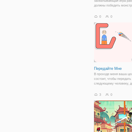
захватывающая игра раб
должны победить монстр
собрать как можно боль
подарков, как вы можете
0
0
E, чтобы ударить монстр
торбой. Нажмите пробел
бросить бомбу и
Передайте Мне
В проходе меня ваша це
состоит, чтобы передать
следующему человеку, д
мяч через сложные и сл
препятствия особенности
3
0
полный ряд проблем в "
режим" - результат, как в
"бесконечный