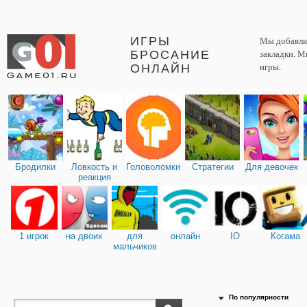
ИГРЫ
Мы добавляе
БРОСАНИЕ
закладки. М
ОНЛАЙН
игры.
Бродилки
Ловкость и
Головоломки
Стратегии
Для девочек
реакция
1 игрок
на двоих
для
онлайн
IO
Когама
мальчиков
По популярности