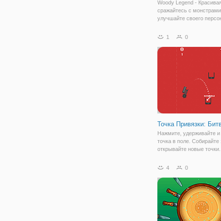
Woody Legend - Красивая
сражайтесь с монстрами
улучшайте своего персо
открывайте закрытый су
нужно уничтожить всех 
1
0
на каждом уровне, чтобы
на следующий уровень. 
игры
Точка Привязки: Бит
Нажмите, удерживайте и
точка в поле. Собирайте
открывайте новые точки.
или без ваших друзей на
устройстве. Играть боль
4
0
больше стрелять. Насла
игрой.