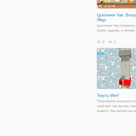
Цыпленок Чак: Волш
Яйцо
Цыпленок Чак отправилс
новое задание, в онлайн 
"Цыпленок Чак: Волшебн
Здесь вам предстоит ун
0
0
его заклятых врагов, по 
Дон, Декс, доктор Минго 
только. Игра представля
Ткнуть Мяч!
Попробуйте потыкать и 
свой мяч так высоко, как
можете. Как высоко вы 
идти?