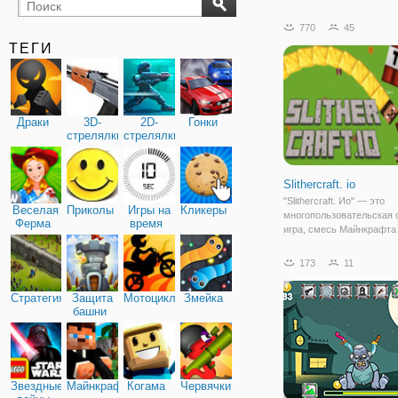
бильярд
карты
770
45
ТЕГИ
Драки
3D-
2D-
Гонки
стрелялки
стрелялки
Slithercraft. io
"Slithercraft. Ио" — это
Веселая
Приколы
Игры на
Кликеры
многопользовательская 
Ферма
время
игра, смесь Майнкрафта
классической змейки. Эт
гремучая смесь гаранти
173
11
интересный геймплей. П
как начать игру вам нуж
Стратегия
Защита
Мотоциклы
Змейка
ник и выбрать скин
башни
Звездные
Майнкрафт
Когама
Червячки