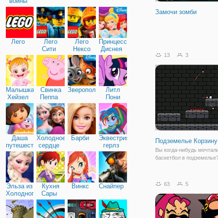
войны
Замочи зомби
Лего
Лего
Лего
Принцессы
Сити
Нексо
Диснея
13
3
Найтс
Малышка
Свинка
Зверополис
Литл
Хейзел
Пеппа
Пони
Дружба
Даша
Холодное
Барби
Эквестрия
Подземелье Корзину
путешественница
сердце
герлз
Вы когда-нибудь мечтали
баскетбол в подземелье
63
5
Эльза из
Кухня
Винкс
Снайпер
Холодного
Сары
сердца