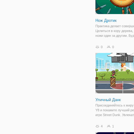
Нож Дротик
Практика делает соверш
Целиться в кору дерева,
ножи один за другим. Бу
осторожны, чтобы тольк
ножи в пустые места. Ск
0
0
очков вы можете забить
Используйте монеты, чт
разблокировать
Уличный Данк
Присоединяйтесь к миру
Y8 и покажите лучший ре
игре Street Dunk. Увлека
баскетбольная игра, в к
можете стрелять в баске
4
1
двух режимах игры, реко
тренировка. Играйте в эт