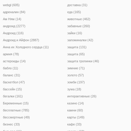
webgl (605)
доставка (31)
адреналин (84)
еда (165)
Ам Ням (14)
животные (462)
андроид (2277)
забавные (260)
Андроид (116)
зайки (16)
Андроид и Айфон (2887)
запоминалки (42)
Анна их Холодного сердца (11)
защита (131)
армия (78)
защита (65)
астероиды (14)
защита тропинки (46)
бабло (11)
зимние (71)
баланс (31)
золото (57)
баскетбол (47)
зомби (197)
бассейн (15)
зума (18)
бегалки (161)
интерактивные (26)
Беременные (15)
казино (14)
бесплатные (785)
камни (60)
бессмертные (49)
карты (149)
бизнес (33)
кафе (33)