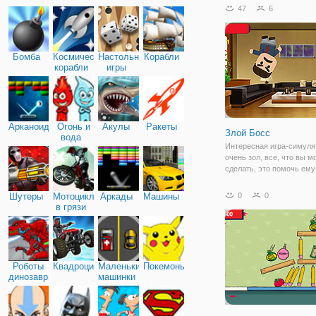
увлекательным геймпле
47
6
вы сможете отправиться
важную операцию по сп
леса от пожара. Выберит
Бомба
Космические
Настольные
Корабли
корабли
игры
Арканоид
Огонь и
Акулы
Ракеты
Злой Босс
вода
Интересная игра-симуля
очень зол, все, что вы м
сделать, это помочь ему
распаковать, увидеть рек
предположительно, вы д
Шутеры
Мотоциклы
Аркады
Машины
0
0
понять. наша конечная ц
в грязи
уничтожить разъяренного
но перед этим вы
Роботы
Квадроциклы
Маленькие
Покемоны
динозавры
машинки