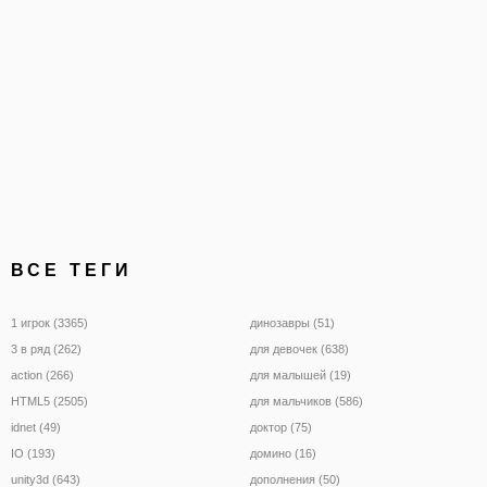
ВСЕ ТЕГИ
1 игрок (3365)
динозавры (51)
3 в ряд (262)
для девочек (638)
action (266)
для малышей (19)
HTML5 (2505)
для мальчиков (586)
idnet (49)
доктор (75)
IO (193)
домино (16)
unity3d (643)
дополнения (50)