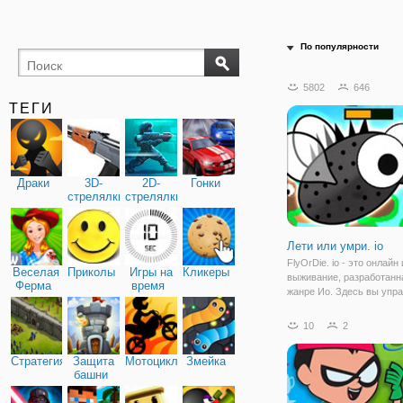
По популярности
5802
646
ТЕГИ
Драки
3D-
2D-
Гонки
стрелялки
стрелялки
Лети или умри. io
FlyOrDie. io - это онлайн
Веселая
Приколы
Игры на
Кликеры
выживание, разработанн
Ферма
время
жанре Ио. Здесь вы упр
забавной маленькой мух
которая находится в нек
10
2
пространстве в окружени
насекомых. Так как дан
Стратегия
Защита
Мотоциклы
Змейка
игровой жанр
башни