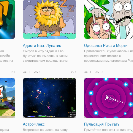
ты. Так
Прогресс сохраняется между
окажетесь в мире магии и
уровнями или при
сражений. И все ради того,
Адам и Ева: Лунатик
Одевалка Рика и Морти
ная
Сыграв в игру "Адам и Ева:
Приготовьтесь к увлекательны
онлайн
Лунатик" понимаешь, к каким
приключениям вместе с
зались на
удивительным последствиям
персонажами мультсериала Рик
комой
может привести лунатизм. В
Морти, но перед этим
ой, яркой
продолжении серии
приготовьтесь пройти тест в
1
0
1
0
61
227
асом
приключенческих игр про первых
онлайн игре "Одевалка Рика и
людей на Земле - Адама и Еву мы
Морти". Первым тестом будет
окажемся в самых разных уголков
проверка на ваше терпение и
АстроФлекс
Пульсация Прыгать
нди на
Вторжение началось на вашу
Прыгайте с планеты на планету,