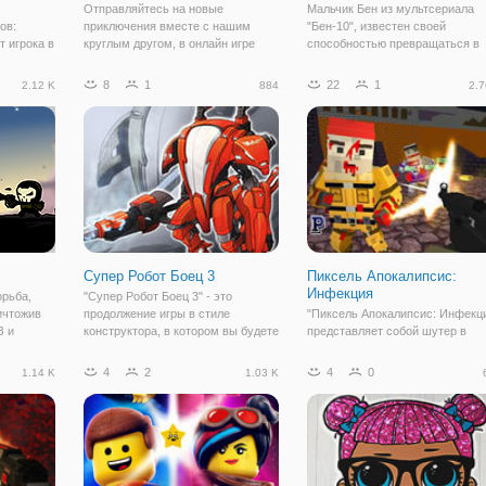
Отправляйтесь на новые
Мальчик Бен из мультсериала
ов:
приключения вместе с нашим
"Бен-10", известен своей
 игрока в
круглым другом, в онлайн игре
способностью превращаться в
а планете
"Красный Шар Навсегда". Это
десяти разных иноземных
ы, среди
простая игра в жанре
супергероев, при помощи часов
8
1
22
1
2.12 K
884
2.7
ящерицы и
платформера, в которой вам
Омнитрикс, которые содержать
ень
нужно перемещаться при помощи
ДНК от пришельцев разных рас.
внению с
стрелок. Главная задача игрока
Эту способность персонаж
Супер Робот Боец 3
Пиксель Апокалипсис:
Инфекция
орьба,
"Супер Робот Боец 3" - это
ичтожив
продолжение игры в стиле
"Пиксель Апокалипсис: Инфекц
З и
конструктора, в котором вы будете
представляет собой шутер в
обы
собирать нового робота. Этот
пиксельном стиле и в
емли,
товарищ также прилетел с
многопользовательском режиме
4
2
4
0
1.14 K
1.03 K
 существо
планеты автоботов и нуждается
Вы можете присоединиться либ
сть земли
вашей помощи. Итак, игра состоит
созданной группе игроков или
из двух этапов -
создать новую, свою. Здесь
играют пользователи с