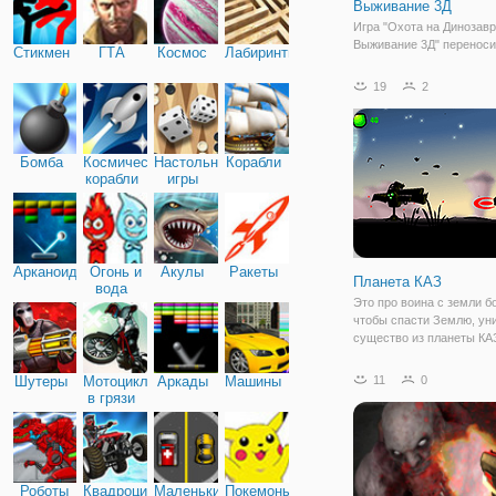
Выживание 3Д
Игра "Охота на Динозавр
Выживание 3Д" переносит
Стикмен
ГТА
Космос
Лабиринты
давние времена, когда н
жили огромные динозавр
19
2
которых были рапторы, 
другие виды. Человек оч
слабое существо по сра
Бомба
Космические
Настольные
Корабли
корабли
игры
Арканоид
Огонь и
Акулы
Ракеты
Планета КАЗ
вода
Это про воина с земли б
чтобы спасти Землю, ун
существо из планеты КА
извлечения его тела, чт
восстановить энергию з
Шутеры
Мотоциклы
Аркады
Машины
11
0
которая была поглотить
в грязи
с планеты КАЗ также ме
людей от
Роботы
Квадроциклы
Маленькие
Покемоны