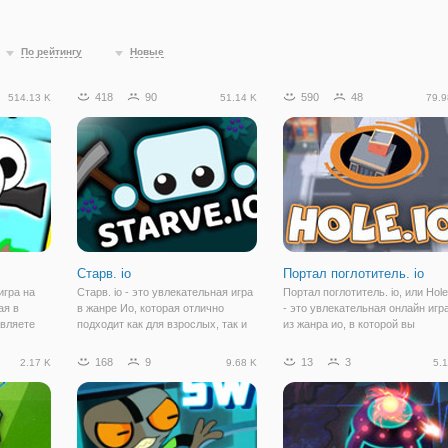
По рейтингу
Новые
418
90
590
48
514.13 K
51.14 K
79.9
Старв. io
Портал поглотитель. io
 игра на
Старв. io - это увлекательная игра
Портал поглотитель. io, или Hole.
ая в
в жанре Ио, которая отлично
- это увлекательная онлайн игр
авляете
подходит как для взрослых, так и
из жанра ио, в которой вы
ой,
для детей. Для тех, кто не знает,
отправитесь в новый мир. Как
ом
отметим, что Ио жанр
правило, в ио играх часто
168
9
13
3
2.17 K
9.68 K
5.1
и других
подразумевает свободное
встречаются разные
ный
пространство и
пресмыкающиеся, которые вед
многопользовательскую игру. А
битву за выживание.