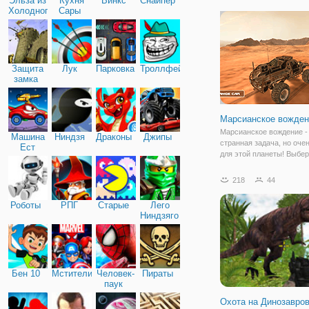
Эльза из
Кухня
Винкс
Снайпер
которые только и ждут р
Холодного
Сары
над вами. Главное прави
сердца
выжить и в
Защита
Лук
Парковка
Троллфейс
замка
Марсианское вожден
Марсианское вождение -
Машина
Ниндзя
Драконы
Джипы
странная задача, но оче
Ест
для этой планеты! Выбе
Машину
автомобиль и поезжайте
сокрушить монстров. Пр
218
44
физика автомобилей с п
3D-ландшафтом. Проезж
Роботы
РПГ
Старые
Лего
огромной
Ниндзяго
Бен 10
Мстители
Человек-
Пираты
паук
Охота на Динозавров