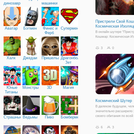
динозавры
машинки
Пристрели Свой Кош
Космическая Изоляц
Аватар
Бэтмен
Финес и
Супермен
В онлайн шутере "Прист
Ферб
Кошмар: Космическая Из
вы окажетесь на неизве
планете, в неком косми
3
0
корабле. Вы просыпаете
космическом корабле, з
Халк
Джедаи
Пришельцы
Драгонболл
одной из отсеков. В ваш
Зет
находится
Юные
Монстры
3D
Магия
Титаны
Космический Шутер
В далеком будущем, чел
значительно расширило 
своего обитания по всей
Страшные
Ведьмы
Пиво
Бомбермен
солнечной системе. Од
неизвестная инопланетн
6
3
с другого измерения ата