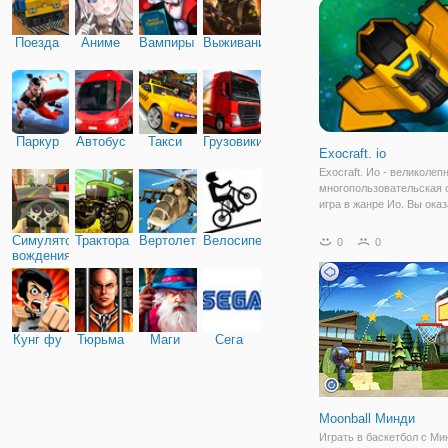
колонизированные плане
началась битва за
Поезда
Аниме
Вампиры
Выживание
Паркур
Автобус
Такси
Грузовики
Exocraft. io
Exocraft. Ио - великолеп
многопользовательская 
игра в жанре Ио. Вы ока
своем корабле на не зна
планете но очень красив
Симулятор
Трактора
Вертолеты
Велосипед
0
0
и интересной своим зап
вождения
ресурсов, кристаллов и
обитателей.
Кунг фу
Тюрьма
Маги
Сега
Moonball Минди
Играть в баскетбол с Ми