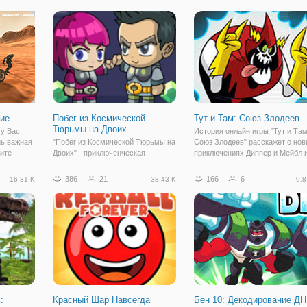
асправы
многопользовательском режиме. А
по временному порталу. В данн
ло игры -
значит, вы можете свободно
игре вы встретите многих герое
данного
ие
Побег из Космической
Тут и Там: Союз Злодеев
Тюрьмы на Двоих
 у Вас
История онлайн игры "Тут и Там
нь важная
"Побег из Космической Тюрьмы на
Союз Злодеев" расскажет о но
рите
Двоих" - приключенческая
приключениях Диппер и Мейбл 
, чтобы
бродилка на двоих онлайн. Здесь
Гравити Фолз. На этот раз
иятная
вы будете помогать парню и
близнецам предстоит останови
386
21
166
6
16.31 K
38.43 K
9.8
риятным
девушке выбраться из
злодея доктора Хайнца
айте по
космического корабля, куда их
Фуфелшмерца. Этот гений
захватили пришельцы. Теперь
построил телепорт,
ваша задача заключается в
:
Красный Шар Навсегда
Бен 10: Декодирование Д