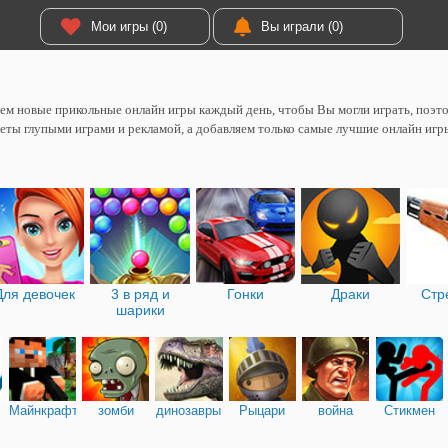
Мои игры (0)
Вы играли (0)
м новые прикольные онлайн игры каждый день, чтобы Вы могли играть, поэтом
еты глупыми играми и рекламой, а добавляем только самые лучшие онлайн игр
Для девочек
3 в ряд и
Гонки
Драки
Стр
шарики
Майнкрафт
зомби
динозавры
Рыцари
война
Стикмен