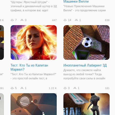
Машинки Вилли
"Шутеры: Яростный Штурм" -
эпичный и динамичный шутер в 3Д
"Новые Приключения Машинки
графике, в котором вас ждет
Вилли" - это продолжение серии
масса впечатлений. Играйте за
браузерных игр в жанре
военных и простых стрелков,
платформера и бродилки. Игровой
7
0
14
1
6 K
447
838
которые будут сражаться не
процесс аналогичен с остальными
только с террористическими
частями, но задания и сюжетная
группировками, но и
линии будут другими. Вы уже
наверняка поняли,
Тест: Кто Ты из Капитан
Инопланетный Лабиринт 3Д
Марвел?
Думаете, что сможете найти
ия"
"Тест: Кто Ты из Капитан Марвел?"
выход из любой точки? Тогда
- это простой онлайн тест, в
попробуйте свои силы в онлайн
котором вам предстоит пройти
игре "Инопланетный Лабиринт 3Д".
.
тест по мотивам фильма. Здесь
Здесь вы окажетесь на просторах
5
1
3
1
691
1.22 K
181
о к
вам предстоит ответить на
космоса, где лабиринт будет
несколько простых вопросов,
принимать форму круга.
чтобы понять, кем из персонажей
Изначально он будет
фильма вы