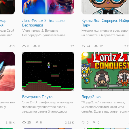
мар:
Лего Фильм 2: Большие
Куклы Лол Сюрприз: Найд
ия
Беспорядки
Пару
рели Свой
"Лего Фильм 2: Большие
Куколки лол пленили всех дево
оляция"
Беспорядки" - увлекательная
на планете! Очаровательные
стной
аркада, в которой вам предстоит
маленькие куколки с блестящи
ческом
отправиться в мир Лего. Здесь вы
волосами и красивыми наряда
0
0
74
12
413
77
7.2
сь на
будете играть за персонажей Лего
напоминают крошечных
апертым в
и поможете им расправиться с
дюймовочек. Перед ними не
их руках
противником, который вторгся в их
устоит ни одна девочка, и тут ж
мир. Им
захочет заполучить
Вечеринка Плуто
Лордз2. ио
овечество
Этот 2 - D платформер о молодом
"Лордз2. ио" - увлекательная,
зону
человеке путешествие сквозь
многопользовательская игра
звезды на своем благородном
онлайн. Если в вас живет воля 
нажды
стремлении посетить вечеринку.
стремление к победе и
ая армия
Найти инструкции в разделе
завоеваниям, то флешка
25
6
0
0
1.48 K
2.22 K
ковала
“Управление” в главном меню.
наверняка понравится.Здесь в