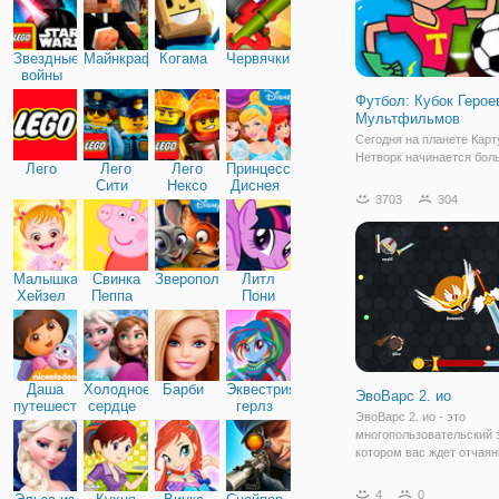
Звездные
Майнкрафт
Когама
Червячки
войны
Футбол: Кубок Герое
Мультфильмов
Сегодня на планете Карт
Нетворк начинается бол
Лего
Лего
Лего
Принцессы
чемпионат по футболу. В
Сити
Нексо
Диснея
мультфильмов долго гот
3703
304
Найтс
этому событию и упорно
тренировались, чтобы бы
отличной форме. А вы т
любите футбол? А не хо
Малышка
Свинка
Зверополис
Литл
Хейзел
Пеппа
Пони
Дружба
Даша
Холодное
Барби
Эквестрия
ЭвоВарс 2. ио
путешественница
сердце
герлз
ЭвоВарс 2. ио - это
многопользовательский 
котором вас ждет отчаян
за выживание. Выходите 
многочисленными проти
4
0