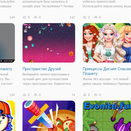
пользуйте
космическую базу началось в
избегать препятствий.
 навыки
онлайн игре "АстроФлекс"! Теперь
Используйте левую кнопку мыш
вам остается лишь выйти в
чтобы прыгать. Побег из черной
нь и
открытый космос и храбро
дыры.
0
0
2
0
245
147
ой
защищать свою территорию от
нападок врага, в онлайн игре
а
"АстроФлекс". Здесь,
планету
Пространство Друзей
Принцессы Диснея Спасаю
Планету
ельной
Выбирайте своего персонажа и
ту. Вы -
лучший цвет для путешествия
Жизнь без мусора - это новый
 состоит
через пространство. Берегитесь
девиз наших любимых Принцес
всего, что падает вниз и собирать
Диснея! Присоединяйтесь к
 пылесос,
жизни и патроны! Сколько очков
милым принцессам и помогите
2
0
2
0
228
74
Деревья
вы можете получить?
в их миссии по спасению плане
ить O2.
от мусора. Больше всего мусор
общественных местах, где всег
много