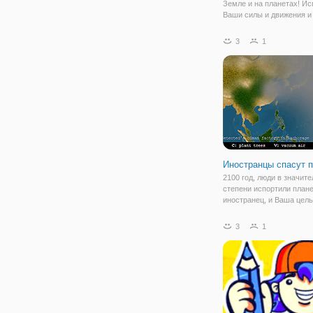
Земле и на планетах! Ис
Ваши силы и движения и
решения проблем, чтобы
завершить каждый урове
3
1
разблокировать Солнечн
системы. Игроки должны
настроить препятствия н
Иностранцы спасут 
2100 год, люди в значит
степени испортили плане
иностранец, и Ваша цель
в том, чтобы спасти его.
Используйте воздушный
3
1
чтобы очистить воздух. 
завода, чтобы восстанов