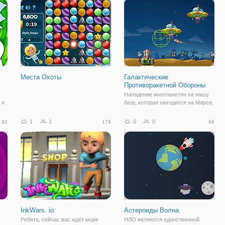
существа, которых Эллиот не
видел даже в книжках.
Места Охоты
Галактические
Противоракетной Обороны
м
Нападение инопланетян на нашу
 и
базу, которая находится на Марсе,
где вы находитесь в заряда 3
секретных зенитно - ракетный
1
1
0
0
82
174
69
технологически передовые базы,
что это последняя надежда спасти
Землю. Вы можете обновить
любой
InkWars. io
Астероиды Волна
Ребята, сейчас вас ждёт море
НЛО являются единственной