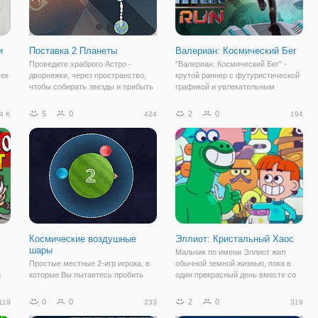
и
Поставка 2 Планеты
Валериан: Космический Бег
Проведите храброго Астро -
"Валериан: Космический Бег" -
чек
дворняжки, через пространство,
крутой раннер с футуристической
чтобы собирать звезды и прибыть
графикой и увлекательным
ми
в его планетарного назначения.
геймплеем. Здесь вы будете
ми
Корректировать траекторию
играть за Валериана и поможете
5
0
2
0
4 K
424
194
ракеты, чтобы достичь планеты.
ему совершить побег из базы
Двигаться Ракета, чтобы столько
противника. Для этого,
е
планет в
используйте клавиши
Космические воздушные
Эллиот: Кристальный Хаос
шары
Мальчик по имени Эллиот жил
Простые местные 2-игр игрока, в
обычной земной жизнью, пока в
и
которые Вы пытаетесь пробить
один прекрасный день вместе со
противостоящего игрока из
своей сестрой не попал на
атмосферы планеты.
удивительную планету. Там
0
0
2
0
119
233
319
ы
обитали совершенно диковинные