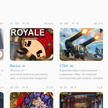
729
59
506
42
8 K
84.44 K
80.14 K
Йохохо. io
СТБА. ио
 io
"Йохохо. io" -
Взрывная игра с иностранным
а
многопользовательская флеш
названием «Stba. Io» хорошая
игра, в которой вам предстоит
альтернатива для игроков, которые
играть за пиратов и сражаться с
хотят по полной почувствовать
ними на выживание. Вы
соревновательный дух. Здесь вы
134
6
28
5
1 K
15.5 K
5.2 K
оказываетесь на острове, в
будете управлять мини
ут
окружении многочисленных
истребителями, цель которых –
противников. Каждый из них
уничтожать
вооружен и