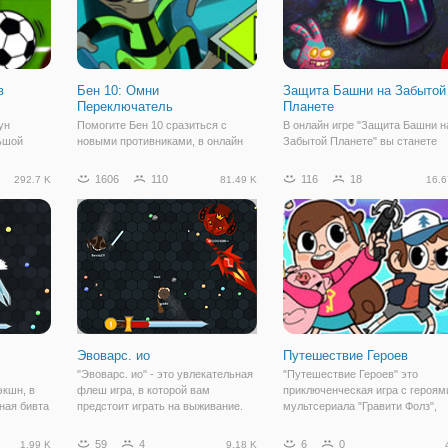
в
Бен 10: Омни
Защита Башни на Забытой
Переключатель
Планете
ун
Помогите Бен 10 сразиться с
В онлайн игре "Защита Башни н
ьшой
новыми противниками, в онлайн
Забытой Планете" вы станете
се герои
игре "Бен 10: Омни
частью увлекательного
овились к
Переключатель". На этот раз он
приключения на покинутой
1606
110
116
18
292.7 K
81.49 K
16.6
будет играть сразу в образе двух
планете. Здесь почти не остало
ть в
иноземных героев, поэтому
обитателей, так как вторжение
оже
приготовьтесь к тому, что
противников заставило их
тите
реагировать придется
покинуть ее. Остались лишь
Эвоварс. ио
Путешествие Героев
"Эвоварс. ио" - это увлекательная
"Путешествие Героев" это
экшн, в
флеш игра, в которой вам
приключенческая игра с героям
ная бивта
предстоит играть на выживание.
мультсериала "Гравити Фолз",
на поле с
Игра представляет собой жанр ио,
которые в очередной раз
вниками,
подразумевающий открытый мир в
оказались втянуты в путешеств
59
4
6
0
1.99 K
9.18 K