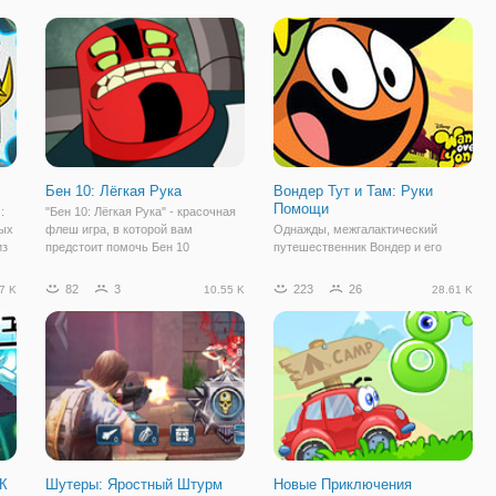
ой
Здесь вы встретите любимых и
трансформировался в иноземного
в
знакомых персонажей данной
героя Жука. Итак, здесь ваша
мульт планеты, а
Бен 10: Лёгкая Рука
Вондер Тут и Там: Руки
Помощи
:
"Бен 10: Лёгкая Рука" - красочная
вых
флеш игра, в которой вам
Однажды, межгалактический
из
предстоит помочь Бен 10
путешественник Вондер и его
справиться с очередным злодеем.
подружка Сильвия приземлились
ть
На этот раз, ради такой важной
на неизведанной планете и как
82
3
223
26
7 K
10.55 K
28.61 K
цели, он превратится в Силача,
оказалось, ее жители нуждаются в
ведь только его способности могут
помощи. А в какой именно -
помочь
узнаете в бесплатной игре "Вондер
Тут и Там:
НК
Шутеры: Яростный Штурм
Новые Приключения