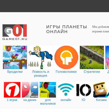
ИГРЫ ПЛАНЕТЫ
Мы добавляе
ОНЛАЙН
играми план
Бродилки
Ловкость и
Головоломки
Стратегии
реакция
1 игрок
на двоих
для
онлайн
IO
Когама
мальчиков