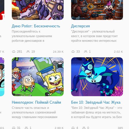
Дино Робот: Бесконечность
Дисперсия
Присоединяйтесь к
"Дисперсия" - увлекательный
а
увлекательным сражениям
квест, в котором вам предстоит
роботов-динозавров в
пройти множество интересных
продолжении игры "Дино Робот:
заданий. Вы играете за девушку с
Бесконечность". Это серия игр,
другой планеты, которая
281
19
33
1
7 K
24.39 K
2.02 K
сь
объединяющих жанры пазла и
оказалась в сложной ситуации на
драк. Ведь на первом этапе игры
космическом корабле. Теперь вам
вам предстоит собрать своего
предстоит
робота,
Никелодеон: Поймай Слайм
Бен 10: Звёздный Час Жука
Станьте часть опасных и
"Бен 10: Звёздный Час Жука" - это
и
увлекательных соревнований
забавная флеш игра на меткость,
между главными персонажами
в которой вы будете играть за Бен
телеканала Никелодеон, в онлайн
10. Правда на этот раз он принял
ие
игре "Никелодеон: Поймай Слайм".
один из своих обликов и
31
1
4
0
401
2.99 K
385