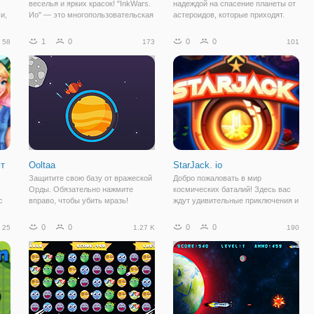
веселья и ярких красок! "InkWars.
надеждой на спасение планеты от
и,
Ио" — это многопользовательская
астероидов, которые приходят.
онлайн игра, которая порадует
Уничтожить астероиды и спасти
игроков сочными красками и
трех планет будет не просто
1
0
0
0
58
173
101
пробудит дух соперничества.
миссия, позаботиться о топливе и
Здесь вашими соперниками будут
камни будут ключом к достижению
геймеры
его.
т
Ooltaa
StarJack. io
Защитите свою базу от вражеской
Добро пожаловать в мир
Орды. Обязательно нажмите
космических баталий! Здесь вас
с
вправо, чтобы убить мразь!
ждут удивительные приключения и
настоящие межпланетные войны.
 им
"StarJack. Ио" — это мега крутая
0
0
0
0
25
1.27 K
190
ты
многопользовательская игра, где
а в
вашими соперниками будут
да
геймеры со