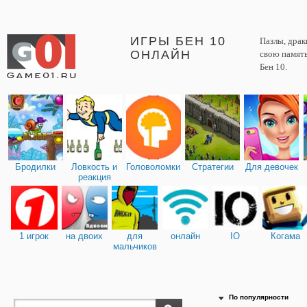
ИГРЫ БЕН 10
Пазлы, драк
ОНЛАЙН
свою память
Бен 10.
Бродилки
Ловкость и
Головоломки
Стратегии
Для девочек
реакция
1 игрок
на двоих
для
онлайн
IO
Когама
мальчиков
По популярности