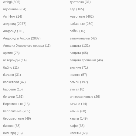
webgl (605)
доставка (31)
адреналин (84)
еда (165)
Ам Ням (14)
животные (462)
андроид (2277)
забавные (260)
Андроид (116)
зайки (16)
Андроид и Айфон (2887)
запоминалки (42)
Анна их Холодного сердца (11)
защита (131)
армия (78)
защита (65)
астероиды (14)
защита тропинки (46)
бабло (11)
зимние (71)
баланс (31)
золото (57)
баскетбол (47)
зомби (197)
бассейн (15)
зума (18)
бегалки (161)
интерактивные (26)
Беременные (15)
казино (14)
бесплатные (785)
камни (60)
бессмертные (49)
карты (149)
бизнес (33)
кафе (33)
бильярд (16)
квесты (68)