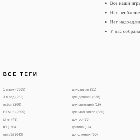
Все наши игр
Нет необходим
Нет надоедли
У нас собрана
ВСЕ ТЕГИ
1 игрок (3365)
динозавры (51)
3 в ряд (262)
для девочек (638)
action (266)
для малышей (19)
HTML5 (2505)
для мальчиков (586)
idnet (49)
доктор (75)
IO (193)
домино (16)
unity3d (643)
дополнения (50)