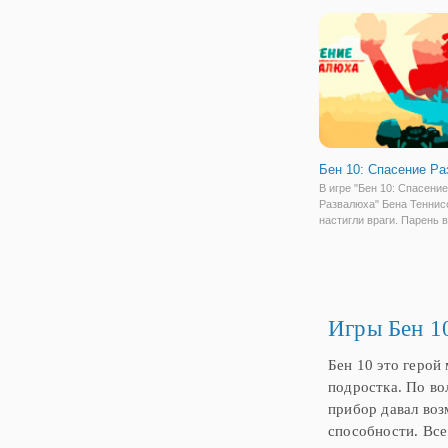
это значит. Бен 10 всегд
борьбой, чтобы защитить 
он
Бен 10: Спасение Р
В игре "Бен 10: Спасение
Развалюха" Бена Теннис
настигли враги. Парень 
своей семьёй отправилс
пикник в близлежащий ле
то пошло не так с самого
То сборы слишком затян
Игры Бен
1
Бен 10 это герой
подростка. По во
прибор давал воз
способности. Все