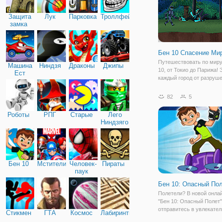
Защита
Лук
Парковка
Троллфейс
замка
Бен 10 Спасение Ми
Путешествовать по миру
Машина
Ниндзя
Драконы
Джипы
10, от Токио до Парижа!
Ест
каждый город от разруше
Машину
помощью самых опасны
существ, вы можете себ
82
5
представить. Перенести
форму и выполнить все 
Роботы
РПГ
Старые
Лего
Выберите пришельца,
Ниндзяго
Бен 10
Мстители
Человек-
Пираты
паук
Бен 10: Опасный По
Полетели? В новой онлай
"Бен 10: Опасный Полет
отправитесь в увлекате
Стикмен
ГТА
Космос
Лабиринты
воздушное приключение