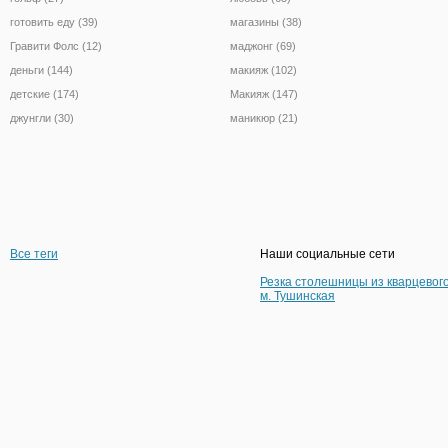
готовить еду (39)
магазины (38)
Гравити Фолс (12)
маджонг (69)
деньги (144)
макияж (102)
детские (174)
Макияж (147)
джунгли (30)
маникюр (21)
Все теги
Наши социальные сети
Резка столешницы из кварцевог
м. Тушинская