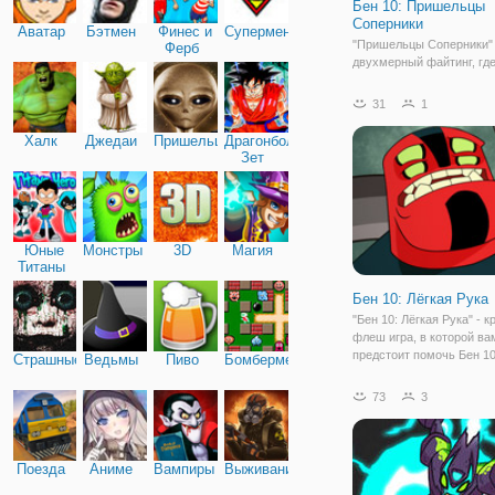
Бен 10: Пришельцы
Соперники
Аватар
Бэтмен
Финес и
Супермен
"Пришельцы Соперники"
Ферб
двухмерный файтинг, гд
пришельцы Омнитрикса
схлестнуться со своими
31
1
двойниками. Вы готовы 
разнести в злодеев в пух
Халк
Джедаи
Пришельцы
Драгонболл
Тогда, за дело! Чтобы нач
Зет
выберите режим.
Юные
Монстры
3D
Магия
Титаны
Бен 10: Лёгкая Рука
"Бен 10: Лёгкая Рука" - 
флеш игра, в которой ва
предстоит помочь Бен 1
Страшные
Ведьмы
Пиво
Бомбермен
справиться с очередным
На этот раз, ради такой 
73
3
цели, он превратится в 
ведь только его способн
помочь
Поезда
Аниме
Вампиры
Выживание