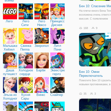
войны
Бен 10: Спасение М
На плечи юного Бена Те
возложена очень ответс
миссия. С появлением
Лего
Лего
Лего
Принцессы
Омнитрикса парню прих
Сити
Нексо
Диснея
сражаться со злодеями 
168
9
Найтс
отъявленными преступн
Также, для него не редко
спасение мира. Любой д
Малышка
Свинка
Зверополис
Литл
Хейзел
Пеппа
Пони
Дружба
Даша
Холодное
Барби
Эквестрия
Бен 10: Омни
путешественница
сердце
герлз
Переключатель
Помогите Бен 10 сразить
новыми противниками, в
игре "Бен 10: Омни
Переключатель". На этот
35
3
Эльза из
Кухня
Винкс
Снайпер
будет играть сразу в обр
Холодного
Сары
иноземных героев, поэт
сердца
приготовьтесь к тому, чт
реагировать придется