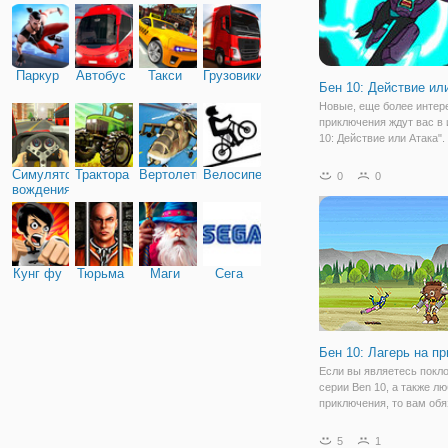
Паркур
Автобус
Такси
Грузовики
Бен 10: Действие ил
Новые, еще более интер
приключения ждут вас в 
10: Действие или Атака".
будете в роли Бена в об
одного из иноземных суп
Симулятор
Трактора
Вертолеты
Велосипед
0
0
в которых мальчик умее
вождения
перевоплощаться. По иг
сюжету, вы
Кунг фу
Тюрьма
Маги
Сега
Бен 10: Лагерь на п
Если вы являетесь покл
серии Ben 10, а также л
приключения, то вам об
стоит попробовать игру 
Camp. Давайте посмотри
5
1