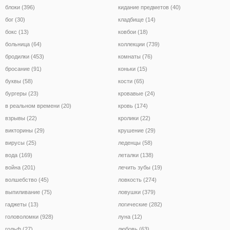
блоки (396)
кидание предметов (40)
бог (30)
кладбище (14)
бокс (13)
ковбои (18)
больница (64)
коллекции (739)
бродилки (453)
комнаты (76)
бросание (91)
коньки (15)
буквы (58)
кости (65)
бургеры (23)
кровавые (24)
в реальном времени (20)
кровь (174)
взрывы (22)
кролики (22)
викторины (29)
крушение (29)
вирусы (25)
леденцы (58)
вода (169)
леталки (138)
война (201)
лечить зубы (19)
волшебство (45)
ловкость (274)
выпиливание (75)
ловушки (379)
гаджеты (13)
логические (282)
головоломки (928)
луна (12)
гольф (27)
любовь (63)