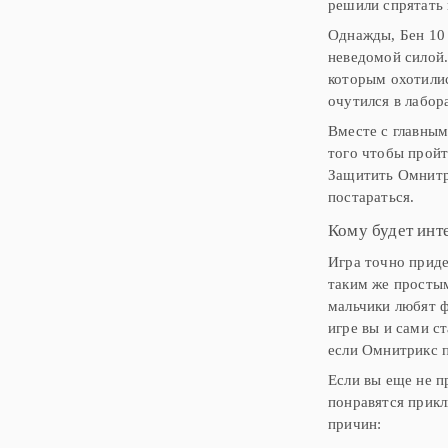
решили спрятать 
Однажды, Бен 10 
неведомой силой.
которым охотилис
очутился в лабор
Вместе с главным
того чтобы прой
Защитить Омнитри
постараться.
Кому будет инте
Игра точно приде
таким же простым
мальчики любят ф
игре вы и сами с
если Омнитрикс п
Если вы еще не п
понравятся прикл
причин: