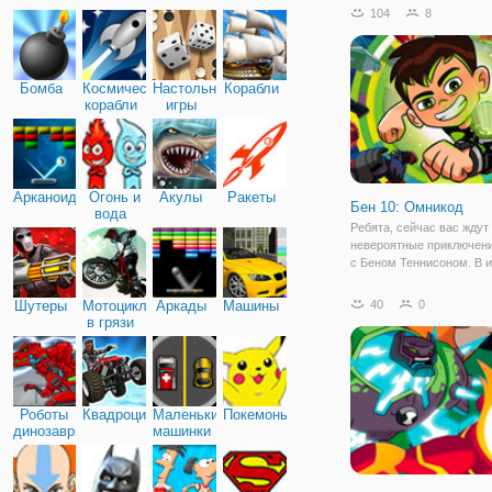
супергероем Беном. Он 
104
8
трансформироваться в 
инопланетных супергеро
способность часто
Бомба
Космические
Настольные
Корабли
корабли
игры
Арканоид
Огонь и
Акулы
Ракеты
Бен 10: Омникод
вода
Ребята, сейчас вас ждут
невероятные приключен
с Беном Теннисоном. В и
10: Омникод" вам предс
решить серию головолом
Шутеры
Мотоциклы
Аркады
Машины
40
0
помочь юному герою. Вы
в грязи
окажетесь в странном п
помещении, которое
Роботы
Квадроциклы
Маленькие
Покемоны
динозавры
машинки