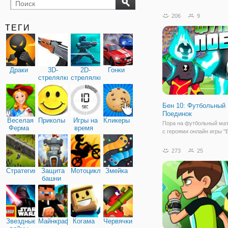
бильярд
карты
206
9
ТЕГИ
Драки
3D-
2D-
Гонки
стрелялки
стрелялки
Бен 10: Футбольный
Поединок
Веселая
Приколы
Игры на
Кликеры
Пора на футбольный ма
Ферма
время
с героями онлайн игры "Б
Футбольный Поединок". 
онлайн игра спортивного
273
25
характера и в духе мул
про супергероя Бена-10.
Стратегия
Защита
Мотоциклы
Змейка
способность превращать
башни
разных
Звездные
Майнкрафт
Когама
Червячки