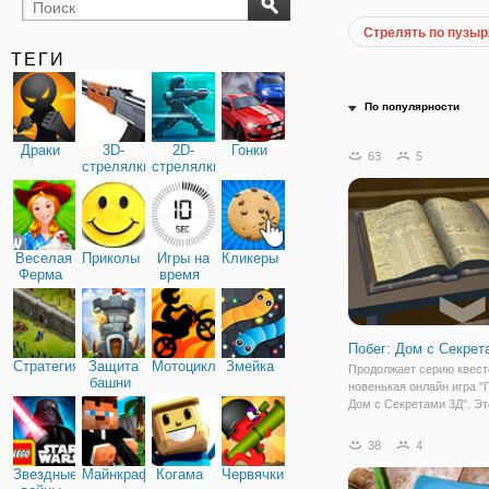
Стрелять по пузы
бильярд
карты
ТЕГИ
По популярности
Драки
3D-
2D-
Гонки
63
5
стрелялки
стрелялки
Веселая
Приколы
Игры на
Кликеры
Ферма
время
Побег: Дом с Секрет
Стратегия
Защита
Мотоциклы
Змейка
Продолжает серию квест
башни
новенькая онлайн игра "
Дом с Секретами 3Д". Эт
разработанный в трехме
графике, с довольно реа
38
4
графикой и интересными
Звездные
Майнкрафт
Когама
Червячки
заданиями. Суть игровог