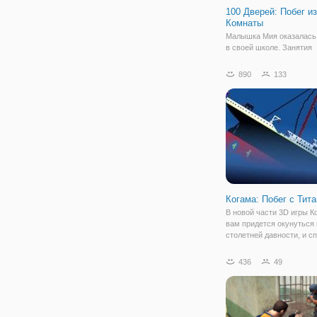
100 Дверей: Побег из
Комнаты
Малышка Мия оказалась
в своей школе. Занятия
закончились и девочка н
задержалась возле свое
890
133
шкафчика. Спустя пол ч
обнаружила, что осталас
совершенно одна и посп
выходу. Но тут её ждал
Когама: Побег с Тит
В новой части 3D игры К
вам придется окунуться
столетней давности, и с
самого большого корабл
истории - Титаника. Когд
436
49
отправлялись на нем в п
то даже не думали, что
большинство