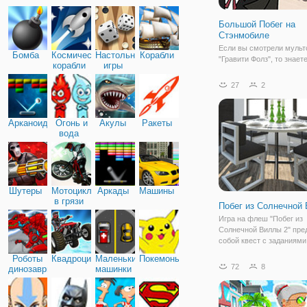
Большой Побег на
Стэнмобиле
Если вы смотрели мульт
Бомба
Космические
Настольные
Корабли
"Гравити Фолз", то знает
корабли
игры
Диппер и Мейбл - Стэнф
Пайнса. У него была бур
27
2
молодость, в которой ес
мошенничествам и
преступлениям. Поэтому
Арканоид
Огонь и
Акулы
Ракеты
скрывался от
вода
Шутеры
Мотоциклы
Аркады
Машины
в грязи
Побег из Солнечной
Игра на флеш "Побег из
Солнечной Виллы 2" пре
собой квест с заданиями
и смекалку. А также оче
Роботы
Квадроциклы
Маленькие
Покемоны
внимательность. Здесь, 
72
8
динозавры
машинки
нужно взаимодействоват
предметами, находить их
комнатах и