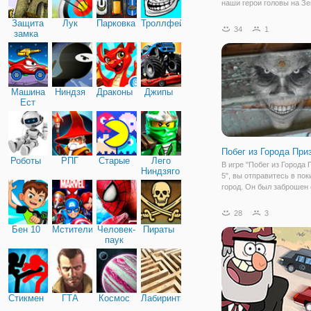
наши герои головы на З
космического корабля о
Защита
Лук
Парковка
Троллфейс
Но их враги в космосе
34
1
замка
преследовать и окружать
прежде чем они могли
путешествовать на полпу
Земле! В этот раз они з
Машина
Ниндзя
Драконы
Джипы
Ест
Машину
Побег из Города При
Роботы
РПГ
Старые
Лего
В игре "Побег из Города 
Ниндзяго
5", вы отправитесь в по
город. Он был заброшен
времён Советского Союз
же плакаты, слоганы на 
28
3
мебель советского образ
Бен 10
Мстители
Человек-
Пираты
остались в пустых кори
паук
Стикмен
ГТА
Космос
Лабиринты