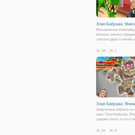
Злая Бабушка: Мекс
Мексиканская атмосфер
веселья, вечного праздн
счастья царит в онлайн 
Бабушка: Мексика". Это
продолжение раннера пр
19
1
бабку, которая каждый р
оказывается в психиатр
лечебницы и каждый раз
Злая Бабушка: Япон
Энергичную бабушку из
игры "Злая Бабушка: Япо
удержит ничто, и это в о
раз доказывает данная и
вы будете играть за баб
34
5
которая вновь устроила 