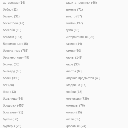
астероиды (14)
защита тропинки (46)
бабло (11)
зимние (71)
баланс (31)
золото (57)
баскетбол (47)
зомби (197)
бассейн (15)
зума (18)
бегалки (161)
интерактивные (26)
Беременные (15)
казино (14)
бесплатные (785)
камни (60)
бессмертные (49)
карты (149)
бизнес (33)
кафе (33)
бильярд (16)
квесты (68)
блоки (396)
кидание предметов (40)
бог (30)
кладбище (14)
бокс (13)
ковбои (18)
больница (64)
коллекции (739)
бродилки (453)
комнаты (76)
бросание (91)
коньки (15)
буквы (58)
кости (65)
бургеры (23)
кровавые (24)