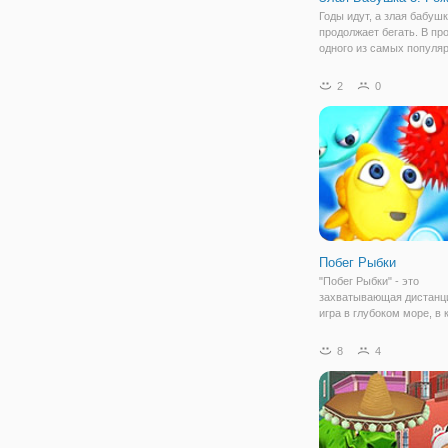
Годы идут, а злая бабуш
продолжает бегать. В пр
одного из самых популя
любимых раннеров, мы
представляем следующу
2
0
"Злая Бабушка 3: Рождес
Теперь побег из психиат
клиники навеян
Побег Рыбки
"Побег Рыбки" - это
захватывающая дистанц
игра в глубоком море, в 
вы будете управлять од
маленькой рыбкой и буде
8
4
контролировать с помо
«мыши». Вам нужно пом
плыть как можно дальше