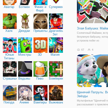
Аватар
Бэтмен
Финес и
Супермен
Ферб
Злая Бабушка: Майа
Халк
Джедаи
Пришельцы
Драгонболл
Солнечный Майами, вст
Зет
безумную бабушку, кото
устроила побег из
психиатрической больни
онлайн игре "Злая Бабуш
67
4
Майами". В продолжении
Юные
Монстры
3D
Магия
вас ждет еще больше пр
Титаны
и интересных заданий.
Страшные
Ведьмы
Пиво
Бомбермен
Щенячий Патруль: В
Звёзды
Мультфильм "Щенячий п
Поезда
Аниме
Вампиры
Выживание
рассказывает о приключ