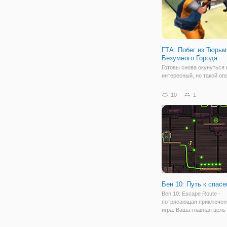
ГТА: Побег из Тюрь
Безумного Города
Готовы снова окунуться 
интересный, но такой о
нового мегаполиса? В иг
Побег из Тюрьмы Безум
10
1
Города" наш герой, посл
попадания в передрягу,
оказывается в тюрьме. Э
очень нравится и он
Бен 10: Путь к спас
Ben 10: Escape Route -
потрясающая приключен
игра. Ваша главная цель
Бену добраться до двери
каждого уровня. Он двиг