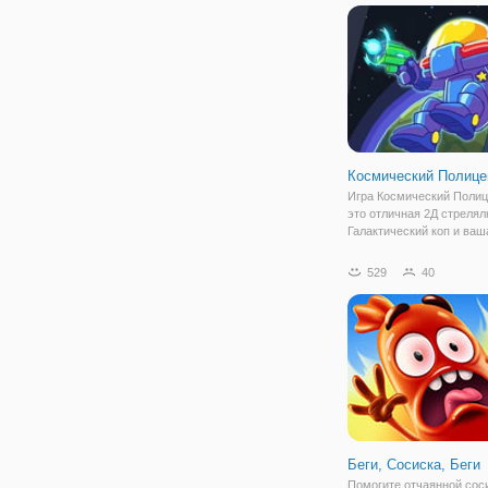
психиатрической больни
этот
Космический Полице
Игра Космический Полиц
это отличная 2Д стрелял
Галактический коп и ваш
стрелять что бы останови
Стреляйте по сбежавшим
529
40
тюрьмы, заключенных
космических. Очистите 
тюрьму от
Беги, Сосиска, Беги
Помогите отчаянной сос