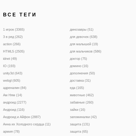
ВСЕ ТЕГИ
1 игрок (3365)
динозавры (51)
3 в ряд (262)
для девочек (638)
action (266)
для малышей (19)
HTML5 (2505)
для мальчиков (586)
idnet (49)
доктор (75)
IO (193)
домино (16)
unity3d (643)
дополнения (50)
webgl (605)
доставка (31)
адреналин (84)
еда (165)
Ам Ням (14)
животные (462)
андроид (2277)
забавные (260)
Андроид (116)
зайки (16)
Андроид и Айфон (2887)
запоминалки (42)
Анна их Холодного сердца (11)
защита (131)
армия (78)
защита (65)