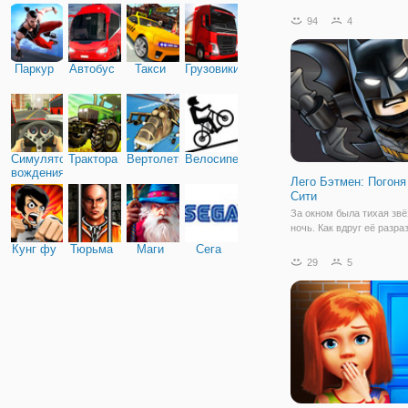
мальчика по имени Зик и
шестерых щенков. Среди
94
4
Гонщик Чейз, Маршал, Ро
Крепыш, Зума, Скай.
Сообразительный и доб
Паркур
Автобус
Такси
Грузовики
мальчик Зик Райдер осно
отряд
Симулятор
Трактора
Вертолеты
Велосипед
вождения
Лего Бэтмен: Погоня
Сити
За окном была тихая звё
ночь. Как вдруг её разра
оглушающий взрыв! Все 
Кунг фу
Тюрьма
Маги
Сега
главе с Джокером совер
29
5
побег из Аркхема. Готэм
снова находиться в пле
бандитов, которые бесчи