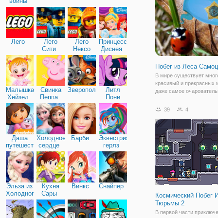
войны
процесса заключается в
Лего
Лего
Лего
Принцессы
Сити
Нексо
Диснея
Найтс
Побег из Леса Само
В мире существует мног
красивый и прекрасных 
Малышка
Свинка
Зверополис
Литл
даже самое очарователь
Хейзел
Пеппа
Пони
умиротворяющее место 
Дружба
превратиться в страшну
39
4
ловушку. В игре "Побег и
Самоцветов", вы окажет
волшебном и цветущем 
Даша
Холодное
Барби
Эквестрия
путешественница
сердце
герлз
Эльза из
Кухня
Винкс
Снайпер
Холодного
Сары
Космический Побег 
сердца
Тюрьмы 2
В первой части приключе