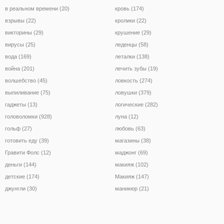
в реальном времени (20)
кровь (174)
взрывы (22)
кролики (22)
викторины (29)
крушение (29)
вирусы (25)
леденцы (58)
вода (169)
леталки (138)
война (201)
лечить зубы (19)
волшебство (45)
ловкость (274)
выпиливание (75)
ловушки (379)
гаджеты (13)
логические (282)
головоломки (928)
луна (12)
гольф (27)
любовь (63)
готовить еду (39)
магазины (38)
Гравити Фолс (12)
маджонг (69)
деньги (144)
макияж (102)
детские (174)
Макияж (147)
джунгли (30)
маникюр (21)