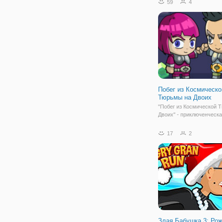
59
4
по себе, поэтому ему н
помощь, чтобы направлят
Для этого
Побег из Космическо
Тюрьмы на Двоих
"Побег из Космической 
Двоих" - приключенческ
бродилка на двоих онлай
вы будете помогать пар
17
2
девушке выбраться из
космического корабля, к
захватили пришельцы. Т
ваша задача заключаетс
Злая Бабушка 3: Ро