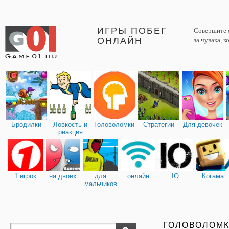
ИГРЫ ПОБЕГ
Совершите о
ОНЛАЙН
за чувака, 
Бродилки
Ловкость и
Головоломки
Стратегии
Для девочек
реакция
1 игрок
на двоих
для
онлайн
IO
Когама
мальчиков
ГОЛОВОЛОМ