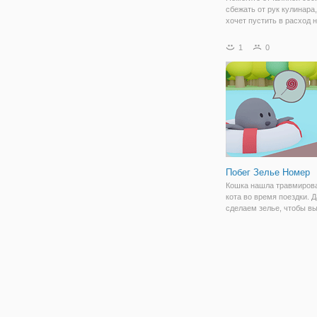
сбежать от рук кулинара
хочет пустить в расход 
протагониста, для кулин
деликатесов. В веселой 
1
0
уморительной игре "Беги
Беги" мы будем помогат
этой
Побег Зелье Номер
Кошка нашла травмиров
кота во время поездки. 
сделаем зелье, чтобы в
его. Вам придется помоч
бедному животному, пре
это слишком поздно. Ост
в покое и начать свой
собственный