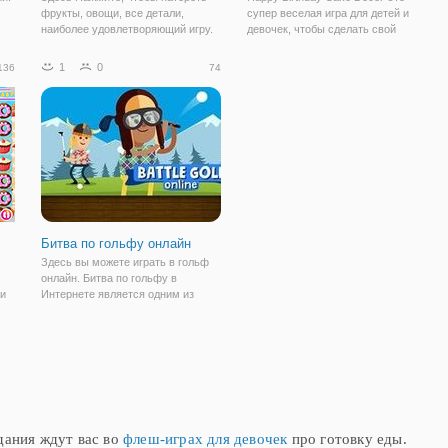
фрукты, овощи, все детали,
супер веселая игра для детей и
наиболее удовлетворяющий игру.
девочек, чтобы сделать свой
Для одного игрока и
собственный торт в форме
ь
многопользовательские режимы с
сердца! Вкусный торт ко дню
1
0
136
74
100+ уровней. Наслаждайтесь
рождения уже сладок, но он еще
Но
популярные игры.
слаще, когда вы создаете его
самостоятельно!
Битва по гольфу онлайн
Здесь вы можете играть в гольф
онлайн. Битва по гольфу в
ри
Интернете является одним из
наших выбранных два игрока
игры.
дания ждут вас во
флеш-играх для девочек
про готовку еды.