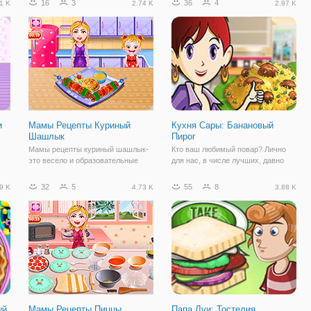
16
3
36
4
1 K
2.74 K
2.97 K
и
Мамы Рецепты Куриный
Кухня Сары: Банановый
Шашлык
Пирог
Мамы рецепты куриный шашлык-
Кто ваш любимый повар? Лично
это весело и образовательные
для нас, в числе лучших, давно
игры приготовления Как сделать
уже Сара. Ведь каких только она
как
куриный шашлык! Чтобы сделать
не знает рецептов. Например,
32
5
55
8
9 K
4.73 K
3.88 K
с
куриный шашлык, сначала нужно
сегодня блюдом дня станет
сделать пасту путем измельчения
Банановый пирог, который вы
чеснока, имбиря, апельсина
можете научиться готовить в
тертая цедра
аркаде онлайн
ый
Мамы Рецепты Пиццы
Папа Луи: Тостелия