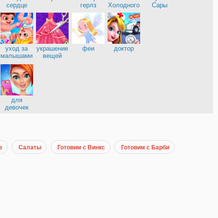
нница
сердце
герлз
Холодного
Сары
сердца
уход за
украшение
феи
доктор
малышами
вещей
е
для
девочек
е
Салаты
Готовим с Винкс
Готовим с Барби