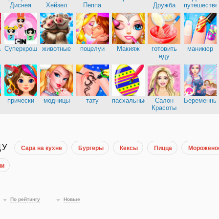
Диснея
Хейзел
Пеппа
Дружба
путешестве
а
Суперкрошки
животные
поцелуи
Макияж
готовить
маникюр
еду
прически
модницы
тату
пасхальные
Салон
Беременны
Красоты
ДУ
Сара на кухне
Бургеры
Кексы
Пицца
Морожено
ни
По рейтингу
Новые