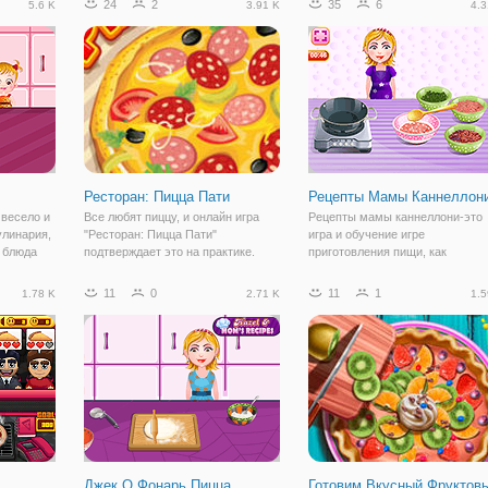
24
2
35
6
5.6 K
3.91 K
4.3
Ресторан: Пицца Пати
Рецепты Мамы Каннеллон
 весело и
Все любят пиццу, и онлайн игра
Рецепты мамы каннеллони-это
улинария,
"Ресторан: Пицца Пати"
игра и обучение игре
е блюда
подтверждает это на практике.
приготовления пищи, как
ыбрать
Ведь иначе как объяснить такой
приготовить каннеллони,
 или
поток посетителей, которые
цилиндрического типа лазаньи, 
11
0
11
1
1.78 K
2.71 K
1.5
ежедневно приходят к вам в
правило, подают запеченными 
лать
заведение за аппетитным
начинкой и покрытые соусом
угощением? И в этой игре
итальянской кухни. Во-первых,
Джек O Фонарь Пицца
Готовим Вкусный Фруктов