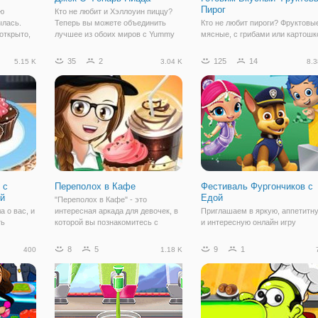
Пирог
ою
Кто не любит и Хэллоуин пиццу?
ылась.
Теперь вы можете объединить
Кто не любит пироги? Фруктовы
открыто,
лучшее из обоих миров с Yummy
мясные, с грибами или картошк
ены все
Джек o фонарь пицца. Узнайте, как
каждый из них имеет
ь по
приготовить это праздничное
неповторимый вкус. Если вам
35
2
125
14
5.15 K
3.04 K
8.3
ир
блюдо онлайн. Затем возьмите
интересно научиться готовить
а -
ваши мама или папа и опробовать
один из рецептов сладкого пиро
рецепт в
то присоединяйтесь в игру
"Готовим Вкусный
 с
Переполох в Кафе
Фестиваль Фургончиков с
й
Едой
"Переполох в Кафе" - это
а о вас, и
интересная аркада для девочек, в
Приглашаем в яркую, аппетитн
ть
которой вы познакомитесь с
и интересную онлайн игру
ы
Тейлор. Случилось так, что она
"Фестиваль Фургончиков с Едой
устроилась в новую кофейню
Это простая игра для взрослых 
8
5
9
1
400
1.18 K
ссказать
баристой, и в аркаде мы поможем
детей, разработанная в жанре
торый она
сделать ее трудовые будни
аркады. Здесь вы встретите так
ксы любят
веселее и проще. В
знакомых персонажей
мультсериалов, как