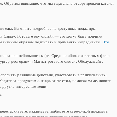
ие. Обратим внимание, что мы тщательно отсортировали каталог
вке еды. Взгляните подробнее на доступные поджанры:
я Сары». Готовьте еду онлайн — это могут быть пончики,
 правильным образом подбирать и применять ингредиенты.
Это
инчика или небольшого кафе. Среди наиболее известных флеш-
Бургер-ресторан», «Магнат рогатого скота». Обслуживайте
исполнять различные действия, участвовать в приключениях.
Ходите за продуктами, накрывайте стол, помогая маме, ловите
е другие интересные вещи.
ь.
еретаскиваете, нажимаете, выбираете стрелочкой предметы,
ь инструкция, в некоторых случаях она встроена