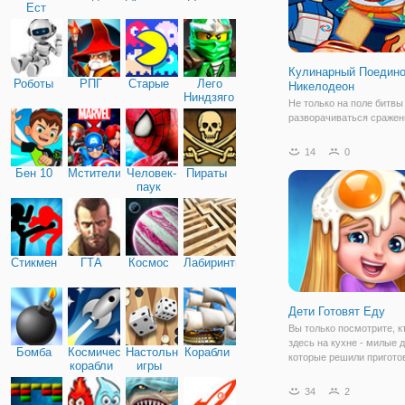
Ест
Машину
Кулинарный Поедино
Роботы
РПГ
Старые
Лего
Никелодеон
Ниндзяго
Не только на поле битвы
разворачиваться сражени
на кухне, как это происх
онлайн игре "Кулинарны
14
0
Поединок Никелодеон". 
Бен 10
Мстители
Человек-
Пираты
увлекательная и красоч
паук
аркада, представленная 
мультяшной графике, в
Стикмен
ГТА
Космос
Лабиринты
Дети Готовят Еду
Вы только посмотрите, к
здесь на кухне - милые 
Бомба
Космические
Настольные
Корабли
которые решили пригото
корабли
игры
разные вкусняшности. Д
поможем детям на кухне
34
2
приготовим в месте с ни