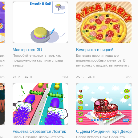
счастливцев, познавших вкус
повторять простые действия и
ить
этого десерта, мы вам завидуем.
учиться готовить
Ведь после игры "Кулинарный
класс Сары:
Мастер торт 3D
Вечеринка с пиццей
ие,
Попробуйте украсить торт, как
Выпекать пироги пицца для
ься
предложено на картинке справа
платежеспособных клиентов! В
ми
вверху.
вечеринку с пиццей, вы начнете с
Маргарита и Маринара рецепты.
Вы должны закончить успешного
2
0
5
0
475
584
455
дня смешивать помидоры,
т,
Моцарелла, базилик и орегано.
Затем, открывайте
Решетка Отрезается Ломтик
С Днем Рождения Торт Декор
и!
Здесь Нажмите, чтобы натереть
Happy Birthday Cake Decor-это