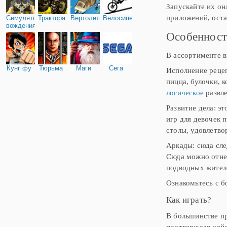
Запускайте их он
приложений, оста
Симулятор
Трактора
Вертолеты
Велосипед
вождения
Особенност
В ассортименте в
Кунг фу
Тюрьма
Маги
Сега
Исполнение рецеп
пицца, булочки, 
логическое
развле
Развитие дела: э
игр для девочек 
столы, удовлетво
Аркады: сюда сле
Сюда можно отне
подводных жител
Ознакомьтесь с б
Как играть?
В большинстве п
подтверждая дейс