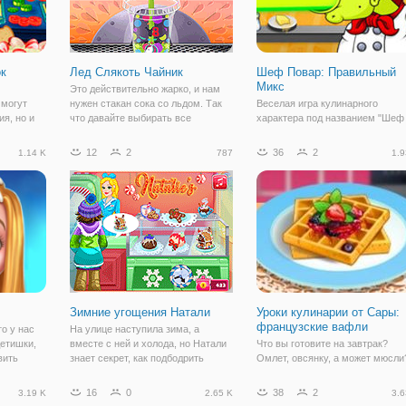
к
Лед Слякоть Чайник
Шеф Повар: Правильный
Микс
Это действительно жарко, и нам
 могут
нужен стакан сока со льдом. Так
Веселая игра кулинарного
я, но и
что давайте выбирать все
характера под названием "Шеф
одит в
ингредиенты и приготовить чашку
Повар: Правильный Микс"
й
вкусного сока с собственного
отличное подтверждение того, ч
12
2
36
2
1.14 K
787
1.9
Это
украшения.
как важно в кулинарии грамотно
ная
сочетать ингредиенты. Ведь да
в
незначительный пучок зелени
может как придать
Зимние угощения Натали
Уроки кулинарии от Сары:
французские вафли
то у нас
На улице наступила зима, а
детишки,
вместе с ней и холода, но Натали
Что вы готовите на завтрак?
вить
знает секрет, как подбодрить
Омлет, овсянку, а может мюсли
авайте
своих клиентов и согреть их
Ничего не имеем против набора
 и
сердца. В онлайн игре "Зимние
классических завтраков, но есл
16
0
38
2
3.19 K
2.65 K
3.6
ми. Это
угощения Натали" вы составите
захочется порадовать себя с