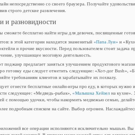
лайн непосредственно со своего браузера. Получайте удовольств
вив строго детские развлечения.
и и разновидности
ы сможете бесплатно найти игры для девочек, посвященные гото
тов: в этой категории находится знаменитый
«Папа Луи»
и «Кухн
коктейли и прочие вкусности. Перед пользователем стоит задача
чение, улучшающее мозговую деятельность.
тот поджанр предлагает заняться улучшением продуктового магаз
про готовку еды следует отметить следующие: «Хот-дог Bush», «
ряйте требованиям клиентов и зарабатывайте их похвалу.
дует отнести бесплатные онлайн-игры про еду, в которых нужно 
сти следующее: «Медведь-рыбак»,
«Малышка Хейзел
на кухне». 
ей с помощью удочки, чтобы накормить медвежью семью, делайт
олее подробным списком на сайте. Выбор огромен. Наслаждайтес
риложений все операции исполняются исключительно мышью. Вы п
твия левой кнопкой. В главном меню каждой игры для девочек ест