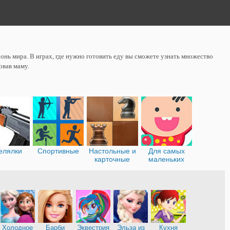
онь мира. В играх, где нужно готовить еду вы сможете узнать множество
овав маму.
елялки
Спортивные
Настольные и
Для самых
карточные
маленьких
Холодное
Барби
Эквестрия
Эльза из
Кухня