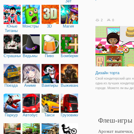
Зет
2
0
Юные
Монстры
3D
Магия
Титаны
Страшные
Ведьмы
Пиво
Бомбермен
Дизайн торта
Свой кондитерский цех 
одна из лучших кондитер
Поезда
Аниме
Вампиры
Выживание
городе. Можете ли вы ди
выбрали торты клиента 
их хочет?
Паркур
Автобус
Такси
Грузовики
Флеш-игры 
Аромат выпечки, 