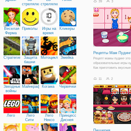
39
3
стрелялки
стрелялки
Веселая
Приколы
Игры на
Кликеры
Ферма
время
Рецепты Мам Пудинг
Стратегия
Защита
Мотоциклы
Змейка
Рецепт мамы пудинг-это
башни
образовательные игры к
Как приготовить вкусны
под названием пудинг. В
между банановый пудинг
11
2
пудинг. Подготовить все
Звездные
Майнкрафт
Когама
Червячки
ингредиенты, чтобы сде
войны
пудинг смесь в
Лего
Лего
Лего
Принцессы
Сити
Нексо
Диснея
Найтс
Пиццерия