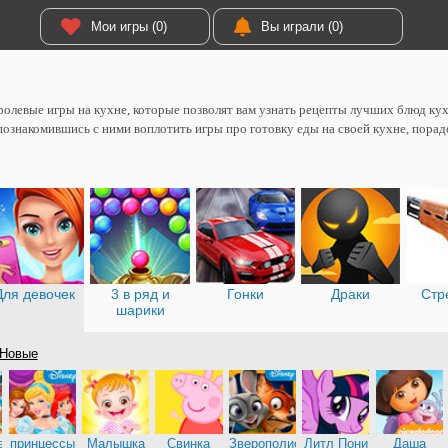
Мои игры (0)
Вы играли (0)
олевые игры на кухне, которые позволят вам узнать рецепты лучших блюд кух
познакомившись с ними воплотить игры про готовку еды на своей кухне, порад
Для девочек
3 в ряд и
Гонки
Драки
Стр
шарики
Новые
е
принцессы
Малышка
Свинка
Зверополис
Литл Пони
Даша