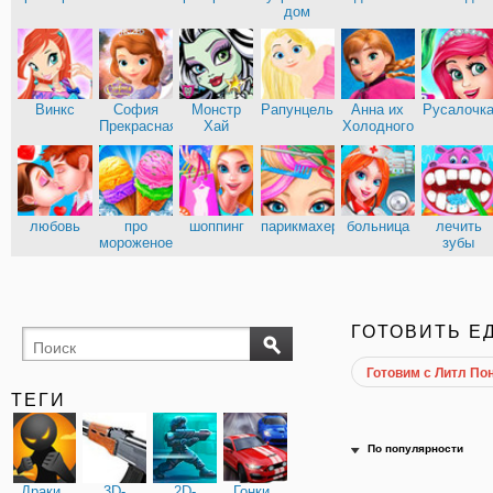
дом
Винкс
София
Монстр
Рапунцель
Анна их
Русалочк
Прекрасная
Хай
Холодного
сердца
любовь
про
шоппинг
парикмахерские
больница
лечить
мороженое
зубы
ГОТОВИТЬ Е
Готовим с Литл По
ТЕГИ
По популярности
Драки
3D-
2D-
Гонки