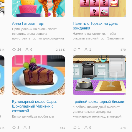
Анна Готовит Торт
Память о Тортах на День
рождения
Принцесса Анна очень любит
готовить, и она решила
Нажмите на карточки, чтобы
приготовить торт ко дню рождения
открыть вкусный торт. Запомните
для своего лучшего друга. Давайте
его, чтобы вы могли сопоставить
то
вместе поможем нашей красотке,
его с аналогичными картами.
24
0
7
1
3 K
2.33 K
870
испечь самый вкусный торт.
Соберите все карты на доске,
же
Сначала необходимо помочь Анне
чтобы завершить уровень.
переодеться,
Переверните карты, подберите
пирожные и
Кулинарный класс Сары:
Тройной шоколадный бисквит
Шоколадный Чизкейк с
"Тройной шоколадный бисквит" -
ежевикой
увлекательная аркада на
?
Вы когда-нибудь пробовали
кулинарную тематику, в которой
шоколадный чизкейк с ежевикой?
вы научитесь готовить
и
Звучит аппетитно, не правда ли?
шоколадный бисквит. Суть игры
3
3
1
0
3 K
451
274
Если вы оказались в списке
заключается в том, что вам нужно