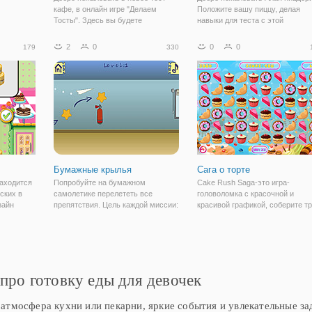
кафе, в онлайн игре "Делаем
Положите вашу пиццу, делая
Тосты". Здесь вы будете
навыки для теста с этой
одновременно в роли владельца и
захватывающей игра. После
повара, который будет угощать
заказа вашего клиента, работат
2
0
0
0
179
330
своих посетителей лучшими
быстро, чтобы создать и
тостами. Проверьте, сможете ли
приготовить идеальную пиццу. 
вы идти в ногу со
будьте внимательны,
Бумажные крылья
Сага о торте
находится
Попробуйте на бумажном
Cake Rush Saga-это игра-
ских в
самолетике перелететь все
головоломка с красочной и
зайн
препятствия. Цель каждой миссии:
красивой графикой, соберите т
согласно
добраться до пункта назначения.
или более одинаковых торта.
Удачной игры!
про готовку еды для девочек
атмосфера кухни или пекарни, яркие события и увлекательные за