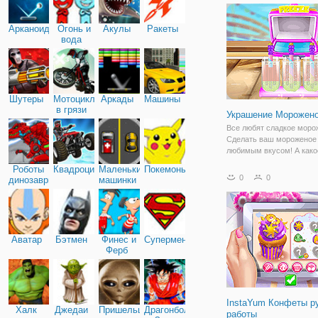
будет очень забавно, а 
узнаете
Арканоид
Огонь и
Акулы
Ракеты
вода
Шутеры
Мотоциклы
Аркады
Машины
в грязи
Украшение Морожено
Все любят сладкое моро
Сделать ваш мороженое
любимым вкусом! А како
мороженое вы хотите сд
Роботы
Квадроциклы
Маленькие
Покемоны
сегодня? Многие ингред
0
0
динозавры
машинки
приготовления морожено
забрать некоторые свеж
фрукты... в конце игры,
Аватар
Бэтмен
Финес и
Супермен
Ферб
InstaYum Конфеты р
Халк
Джедаи
Пришельцы
Драгонболл
работы