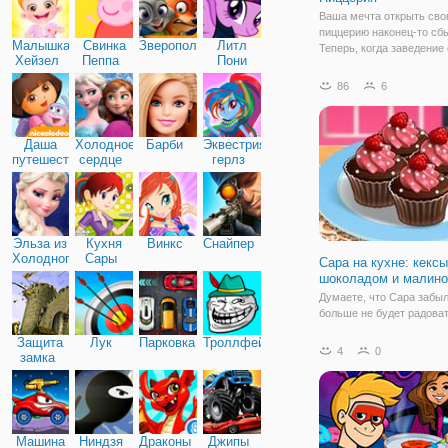
Ваша мечта открыть св
пиццерию наконец-то сб
Малышка
Свинка
Зверополис
Литл
Теперь, когда заведение 
Хейзел
Пеппа
Пони
персонал нанят, и пройд
Дружба
проверки, можно работат
86
6
полной. Погрузитесь в м
вкусной кулинарии. Пицц
пожалуй еда, которая
Даша
Холодное
Барби
Эквестрия
путешественница
сердце
герлз
Эльза из
Кухня
Винкс
Снайпер
Холодного
Сары
Сара на кухне: кексы
сердца
шоколадом и малино
Думаете, что Сара забыл
больше не будет радова
вкусными рецептами? В
Защита
Лук
Парковка
Троллфейс
ошибаетесь, Сара снова
4
0
замка
возвращается, чтобы ра
вам о новом рецепте, ко
недавно опробовала. Ке
практически все,
Машина
Ниндзя
Драконы
Джипы