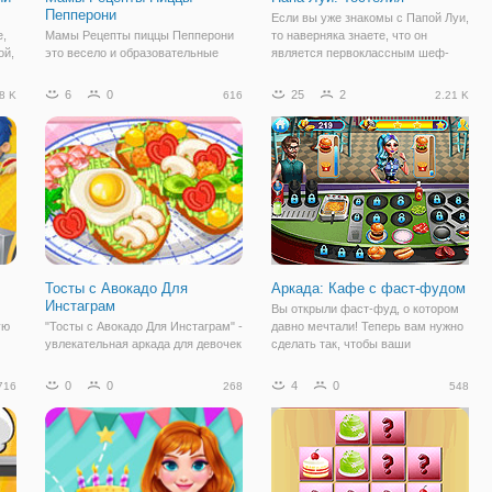
Пепперони
Если вы уже знакомы с Папой Луи,
е,
Мамы Рецепты пиццы Пепперони
то наверняка знаете, что он
ой,
это весело и образовательные
является первоклассным шеф-
игры приготовления, Как сделать
поваром, который каждый год
пиццу Пепперони! Начала делать
открывает все новые и новые
6
0
25
2
8 K
616
2.21 K
тесто для пиццы! Предварительно
заведения. Но онлайн игра "Папа
га,
разогрейте духовку до 214 Ф.
Луи: Тостелия" - это онлайн
добавьте воду, соль и дрожжи в
аркада, которая
мерный
Тосты с Авокадо Для
Аркада: Кафе с фаст-фудом
Инстаграм
Вы открыли фаст-фуд, о котором
ую
"Тосты с Авокадо Для Инстаграм" -
давно мечтали! Теперь вам нужно
увлекательная аркада для девочек
сделать так, чтобы ваши
".
в кулинарном стиле. Здесь вы
посетители были довольны и
и
будете готовить тосты из авокадо,
готовить для них лучшие
0
0
4
0
716
268
548
не столько для того, чтобы съесть
угощения. Игра представляет
их
их, а для того, чтобы выложить
собой аркаду в кулинарном стиле,
красивые фотографии в
поэтому от вас