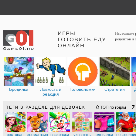
ИГРЫ
Настоящие р
ГОТОВИТЬ ЕДУ
рецептов и 
ОНЛАЙН
Бродилки
Ловкость и
Головоломки
Стратегии
реакция
ТЕГИ В РАЗДЕЛЕ ДЛЯ ДЕВОЧЕК
ТОП по годам
ресторан
зоомагазин
раскраски
украшать
одевалки
новогодни