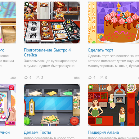
вы еще
компанию девушке и вместе с ней
самого утра или в любой другой
будете
день, то можно научиться готов
го
Приготовление Быстро 4
Сделать торт
Стейка
женое!
Сделать торт-это веселое занят
 с вашим
Захватывающая кулинарная игра
которое помогает детям научит
е
в сумасшедшем быстрая кухня.
манипулировать мышью, буква
елать
Готовить пищу для клиентов и
и цифрами от одного до десяти!
иенты для
стать лучшим шеф-повар
Дети могут создавать
9
2
4
0
160
854
го и
приготовления игры переполох в
собственные торты, выбирая
ие
мире. Готовить и обслуживать,
цвета глазури, украшения конфе
чтобы сделать ваших клиентов
веселые
счастливыми!
учной
Делаем Тосты
Пиццерия Алана
Добро пожаловать в новое тост-
Добро пожаловать Алан пиццери