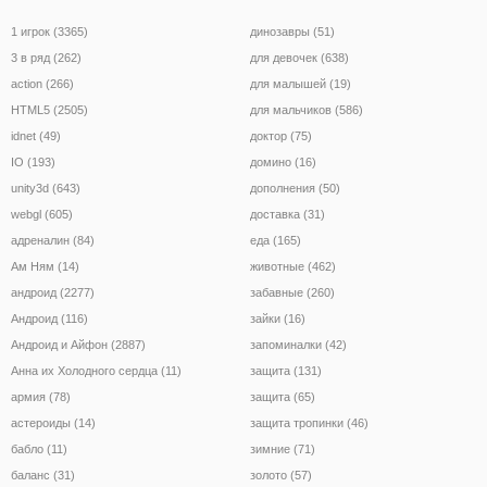
1 игрок (3365)
динозавры (51)
3 в ряд (262)
для девочек (638)
action (266)
для малышей (19)
HTML5 (2505)
для мальчиков (586)
idnet (49)
доктор (75)
IO (193)
домино (16)
unity3d (643)
дополнения (50)
webgl (605)
доставка (31)
адреналин (84)
еда (165)
Ам Ням (14)
животные (462)
андроид (2277)
забавные (260)
Андроид (116)
зайки (16)
Андроид и Айфон (2887)
запоминалки (42)
Анна их Холодного сердца (11)
защита (131)
армия (78)
защита (65)
астероиды (14)
защита тропинки (46)
бабло (11)
зимние (71)
баланс (31)
золото (57)