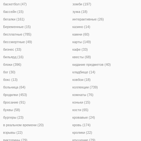
баскетбол (47)
зомби (197)
бассейн (15)
зума (18)
бегалки (161)
интерактивные (26)
Беременные (15)
казино (14)
бесплатные (785)
камни (60)
бессмертные (49)
карты (149)
бизнес (33)
кафе (33)
бильярд (16)
квесты (68)
блоки (396)
кидание предметов (40)
бог (30)
кладбище (14)
бокс (13)
ковбои (18)
больница (64)
коллекции (739)
бродилки (453)
комнаты (76)
бросание (91)
коньки (15)
буквы (58)
кости (65)
бургеры (23)
кровавые (24)
в реальном времени (20)
кровь (174)
взрывы (22)
кролики (22)
викторины (29)
крушение (29)