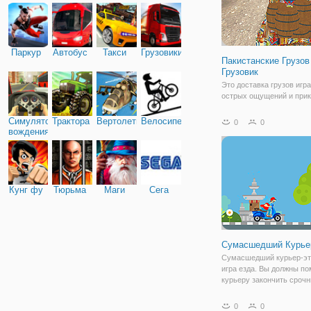
Паркур
Автобус
Такси
Грузовики
Пакистанские Грузов
Грузовик
Это доставка грузов игр
острых ощущений и при
чтобы принять тяжелый г
доставить его к месту н
Симулятор
Трактора
Вертолеты
Велосипед
0
0
Давайте начнем тяжелог
вождения
двигателя, привод наст
тяжелый грузовой автом
почувствовать
Кунг фу
Тюрьма
Маги
Сега
Сумасшедший Курье
Сумасшедший курьер-эт
игра езда. Вы должны п
курьеру закончить сроч
миссий. Получить более
камень и открыть лучши
0
0