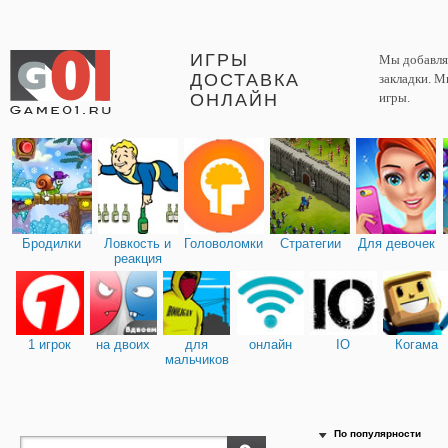
ИГРЫ
Мы добавляе
ДОСТАВКА
закладки. М
ОНЛАЙН
игры.
Бродилки
Ловкость и
Головоломки
Стратегии
Для девочек
реакция
1 игрок
на двоих
для
онлайн
IO
Когама
мальчиков
По популярности