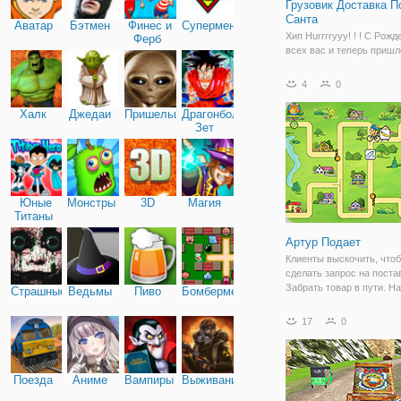
Грузовик Доставка П
Санта
Аватар
Бэтмен
Финес и
Супермен
Хип Hurrrryyy! ! ! С Рож
Ферб
всех вас и теперь пришл
чтобы доставить рождес
подарки, как Санта в игр
4
0
доставка подарков Санта
рождественский подарок.
Халк
Джедаи
Пришельцы
Драгонболл
Зет
Юные
Монстры
3D
Магия
Титаны
Артур Подает
Клиенты выскочить, что
сделать запрос на постав
Забрать товар в пути. Н
Страшные
Ведьмы
Пиво
Бомбермен
ворота, чтобы вести пут
вовремя доставить това
17
0
Поезда
Аниме
Вампиры
Выживание