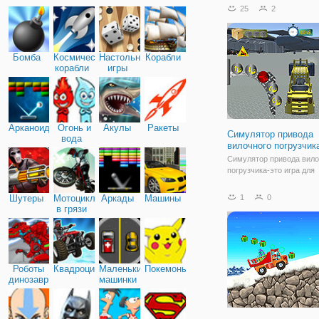
вашим управлением буд
25
2
грузовик, в который загр
разные строительные м
и не
Бомба
Космические
Настольные
Корабли
корабли
игры
Арканоид
Огонь и
Акулы
Ракеты
Симулятор привода
вода
вилочного погрузчик
Симулятор привода вило
погрузчика-это игра для
моделирования вождени
вилочного погрузчика. В 
Шутеры
Мотоциклы
Аркады
Машины
1
0
вы научитесь управлять
в грязи
автомобилем, перевозит
поддоны в вилочном пог
даже парковать вилочны
Роботы
Квадроциклы
Маленькие
Покемоны
динозавры
машинки