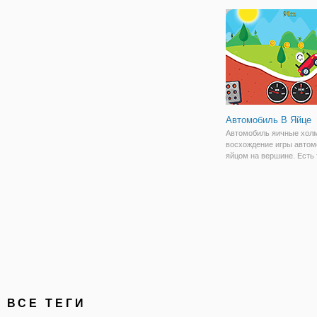
мотоцикл. Есть 15 уровн
вас! Наслаждайтесь! Кл
стрелками:
Автомобиль В Яйце
Автомобиль яичные хол
восхождение игры автом
яйцом на вершине. Есть 
одна важная задача, не 
яйцо. Привод тщательно
максимальное расстояни
так легко. Удачи!
ВСЕ ТЕГИ