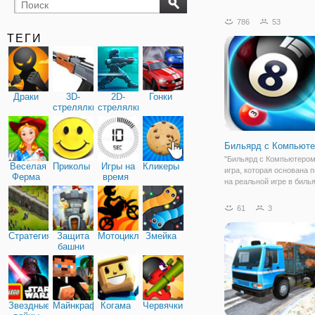
бильярд
карты
786
53
ТЕГИ
Драки
3D-
2D-
Гонки
стрелялки
стрелялки
Бильярд с Компьют
"Бильярд с Компьютером
Веселая
Приколы
Игры на
Кликеры
игра, которая основана 
Ферма
время
на реальной игре в билья
правила здесь точно так
Несмотря на название - 
61
3
совершенно стандартный
который имеет точно так
Стратегия
Защита
Мотоциклы
Змейка
правила,
башни
Звездные
Майнкрафт
Когама
Червячки