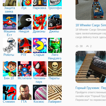
Защита
Лук
Парковка
Троллфейс
замка
18 Wheeler Cargo Sim
18 Wheeler Cargo Simulat
Машина
Ниндзя
Драконы
Джипы
одна захватывающая сер
Ест
cargo delivery truck здес
Машину
вы все взволнованы, что
в эту игру? тогда почему
38
2
мы y8. ком купил эту игр
Погрузите свой грузовик
Роботы
РПГ
Старые
Лего
Ниндзяго
Бен 10
Мстители
Человек-
Пираты
паук
Горный Грузовик: Пе
Пройдите ответственные
онлайн игре "Горный Гру
Перевозки" по перевозке
Стикмен
ГТА
Космос
Лабиринты
груза для будущей постр