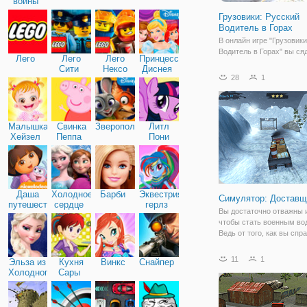
войны
Грузовики: Русский
Водитель в Горах
В онлайн игре "Грузовики
Водитель в Горах" вы ся
Лего
Лего
Лего
Принцессы
руль массивного грузови
Сити
Нексо
Диснея
котором предстоит прод
28
1
Найтс
неблизкий маршрут до б
получили задание - дост
до указанного место наз
Малышка
Свинка
Зверополис
Литл
Хейзел
Пеппа
Пони
Дружба
Даша
Холодное
Барби
Эквестрия
Симулятор: Доставщ
путешественница
сердце
герлз
Вы достаточно отважны и
чтобы стать военным во
Ведь от того, как вы спр
своей работой, зависит
оснащенность всей арми
11
1
Эльза из
Кухня
Винкс
Снайпер
онлайн игре "Симулятор:
Холодного
Сары
Доставщик груза" вам пр
сердца
управлять мощным