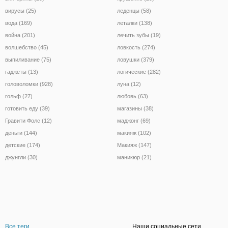
вирусы (25)
леденцы (58)
вода (169)
леталки (138)
война (201)
лечить зубы (19)
волшебство (45)
ловкость (274)
выпиливание (75)
ловушки (379)
гаджеты (13)
логические (282)
головоломки (928)
луна (12)
гольф (27)
любовь (63)
готовить еду (39)
магазины (38)
Гравити Фолс (12)
маджонг (69)
деньги (144)
макияж (102)
детские (174)
Макияж (147)
джунгли (30)
маникюр (21)
Все теги
Наши социальные сети