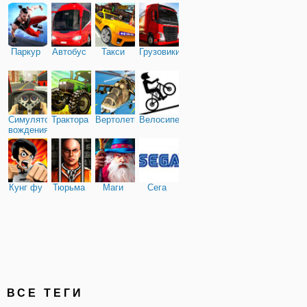
Паркур
Автобус
Такси
Грузовики
Симулятор
Трактора
Вертолеты
Велосипед
вождения
Кунг фу
Тюрьма
Маги
Сега
ВСЕ ТЕГИ