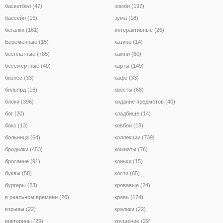
баскетбол (47)
зомби (197)
бассейн (15)
зума (18)
бегалки (161)
интерактивные (26)
Беременные (15)
казино (14)
бесплатные (785)
камни (60)
бессмертные (49)
карты (149)
бизнес (33)
кафе (33)
бильярд (16)
квесты (68)
блоки (396)
кидание предметов (40)
бог (30)
кладбище (14)
бокс (13)
ковбои (18)
больница (64)
коллекции (739)
бродилки (453)
комнаты (76)
бросание (91)
коньки (15)
буквы (58)
кости (65)
бургеры (23)
кровавые (24)
в реальном времени (20)
кровь (174)
взрывы (22)
кролики (22)
викторины (29)
крушение (29)