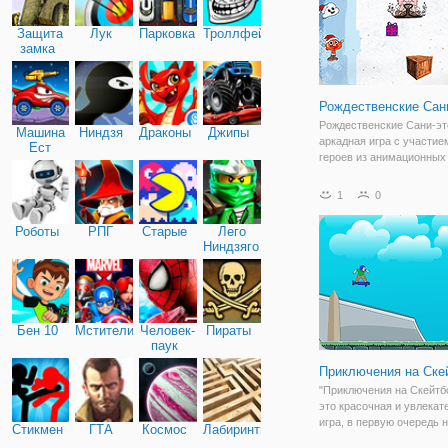
Защита
Лук
Парковка
Троллфейс
замка
Рождественские Сан
Рождественские Сани-эт
Машина
Ниндзя
Драконы
Джипы
аркадная игра с участие
Ест
героев из анимационных
Машину
сериалов. Ваша миссия 
том, чтобы скользить вн
1
0
заснеженному пути и со
подарки, разбросанные п
Роботы
РПГ
Старые
Лего
Ниндзяго
Бен 10
Мстители
Человек-
Пираты
паук
Приключения на Ске
"Приключения на Скейтбо
это красочная и увлекат
игра, в первую очередь 
Стикмен
ГТА
Космос
Лабиринты
ловкость. Здесь вы окаж