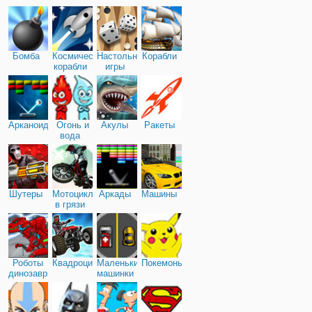
игровой площадке вмест
скейтбордистом, которы
прокачать свои навыки. 
практически
Бомба
Космические
Настольные
Корабли
корабли
игры
Арканоид
Огонь и
Акулы
Ракеты
вода
Шутеры
Мотоциклы
Аркады
Машины
в грязи
Роботы
Квадроциклы
Маленькие
Покемоны
динозавры
машинки