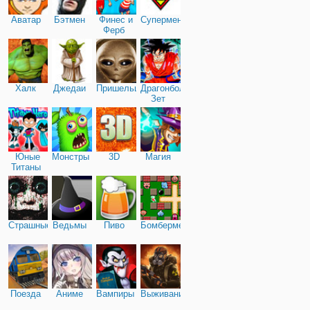
Аватар
Бэтмен
Финес и
Супермен
Ферб
Халк
Джедаи
Пришельцы
Драгонболл
Зет
Юные
Монстры
3D
Магия
Титаны
Страшные
Ведьмы
Пиво
Бомбермен
Поезда
Аниме
Вампиры
Выживание