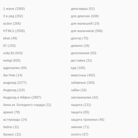
1 игрок (3365)
динозавры (51)
3 в ряд (262)
для девочек (638)
action (266)
для малышей (19)
HTML5 (2505)
для мальчиков (586)
idnet (49)
доктор (75)
IO (193)
домино (16)
unity3d (643)
дополнения (50)
webgl (605)
доставка (31)
адреналин (84)
еда (165)
Ам Ням (14)
животные (462)
андроид (2277)
забавные (260)
Андроид (116)
зайки (16)
Андроид и Айфон (2887)
запоминалки (42)
Анна их Холодного сердца (11)
защита (131)
армия (78)
защита (65)
астероиды (14)
защита тропинки (46)
бабло (11)
зимние (71)
баланс (31)
золото (57)