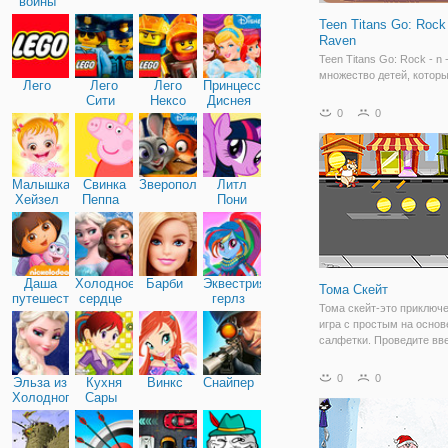
войны
Teen Titans Go: Rock 
Raven
Teen Titans Go: Rock - n 
множество детей, которы
Лего
Лего
Лего
Принцессы
охотно играть в эту игру
Сити
Нексо
Диснея
мы сейчас объясним, чт
0
0
Найтс
не было проблем с ее иг
Используйте кнопки на с
трюков, чтобы выполнят
Малышка
Свинка
Зверополис
Литл
Хейзел
Пеппа
Пони
Дружба
Даша
Холодное
Барби
Эквестрия
Тома Скейт
путешественница
сердце
герлз
Тома скейт-это приключ
игра с простым на основ
салфетки. Проведите вве
для перемещения Тома 
коньках. Собрать больше
0
0
Эльза из
Кухня
Винкс
Снайпер
больше монет. Избегайт
Холодного
Сары
препятствий на вашем п
сердца
Насладиться прохладны