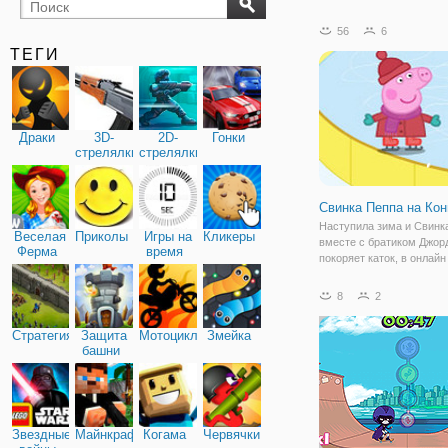
бильярд
карты
56
6
ТЕГИ
Драки
3D-
2D-
Гонки
стрелялки
стрелялки
Свинка Пеппа на Кон
Наступила зима и Свинк
Веселая
Приколы
Игры на
Кликеры
вместе с братиком Джо
Ферма
время
покоряет каток, в онлайн
"Свинка Пеппа на Конька
ребята только учатся ув
8
2
стоять на коньках, поэт
папа тоже присоединился
Стратегия
Защита
Мотоциклы
Змейка
этом
башни
Звездные
Майнкрафт
Когама
Червячки