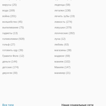
вирусы (25)
леденцы (58)
вода (169)
леталки (138)
война (201)
лечить зубы (19)
волшебство (45)
ловкость (274)
выпиливание (75)
ловушки (379)
гаджеты (13)
логические (282)
головоломки (928)
луна (12)
гольф (27)
любовь (63)
готовить еду (39)
магазины (38)
Гравити Фолс (12)
маджонг (69)
деньги (144)
макияж (102)
детские (174)
Макияж (147)
джунгли (30)
маникюр (21)
Все теги
Наши социальные сети