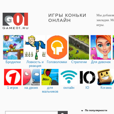
ИГРЫ КОНЬКИ
Мы добавляе
ОНЛАЙН
закладки. М
игры.
Бродилки
Ловкость и
Головоломки
Стратегии
Для девочек
реакция
1 игрок
на двоих
для
онлайн
IO
Когама
мальчиков
По популярности