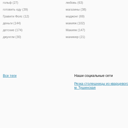
гольф (27)
любовь (63)
готовить еду (39)
магазины (38)
Гравити Фолс (12)
маджонг (69)
деньги (144)
макияж (102)
детские (174)
Макияж (147)
джунгли (30)
маникюр (21)
Все теги
Наши социальные сети
Резка столешницы из кварцевог
м. Тушинская