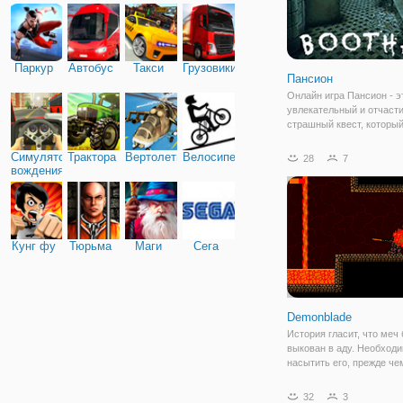
Паркур
Автобус
Такси
Грузовики
Пансион
Онлайн игра Пансион - э
увлекательный и отчаст
страшный квест, который
вас понервничать. Здес
оказываетесь в пансионе
Симулятор
Трактора
Вертолеты
Велосипед
28
7
котором довольно сыро, 
вождения
страшно. Ваша задача - 
отсюда, ведь
Кунг фу
Тюрьма
Маги
Сега
Demonblade
История гласит, что меч
выкован в аду. Необход
насытить его, прежде че
принимать его на отдых 
глубоком подполье. Крюк
32
3