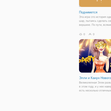
Поднимется
Эта игра-это история од
шар, пытаясь сделать св
вершине. По пути, всяки
палки, пики, стены, и л
алмазы будут пытаться
0
0
остановить его. Ваша зад
игрока будет использова
точку
Элли и Канун Нового
Великолепная Элли разв
в этом году, и у нее нав
есть несколько отличных
и многие из нас, она так
проводит Новый год дом
придумала насыщенный 
31 декабря. В этом Году
новогодняя ночь