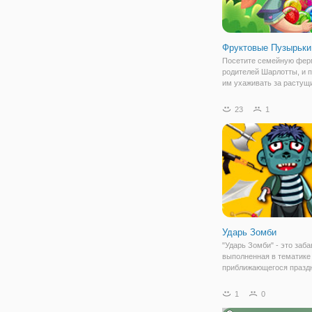
Фруктовые Пузырьки
Посетите семейную фер
родителей Шарлотты, и 
им ухаживать за растущ
фруктами, овощами и ра
Но помогать мы будем н
23
1
другим способом, чем о
именно - логическим пут
Ударь Зомби
"Ударь Зомби" - это заба
выполненная в тематике
приближающегося празд
Хэллоуин, в которой вам
предстоит сражаться с
1
0
восставшими со своих м
мертвецами! В начале в