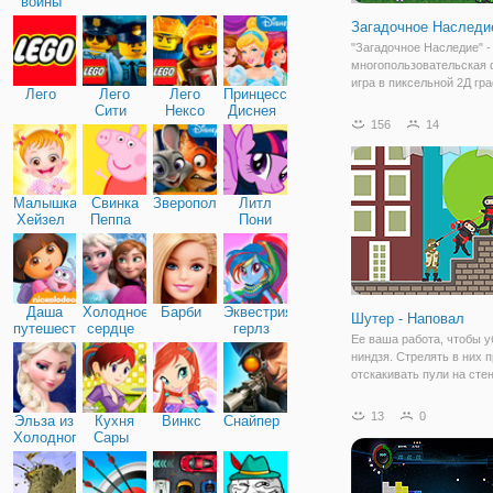
войны
Загадочное Наследи
"Загадочное Наследие" -
многопользовательская
игра в пиксельной 2Д гр
Лего
Лего
Лего
Принцессы
Здесь вы будете играть 
Сити
Нексо
Диснея
персонажа и поможете е
156
14
Найтс
выжить в этом мире. Су
бесконечное подземелье
различными монстрами 
Малышка
Свинка
Зверополис
Литл
Хейзел
Пеппа
Пони
Дружба
Даша
Холодное
Барби
Эквестрия
Шутер - Наповал
путешественница
сердце
герлз
Ее ваша работа, чтобы у
ниндзя. Стрелять в них 
отскакивать пули на сте
объекты, что вызывает 
реакцию и в конечном ит
13
0
Эльза из
Кухня
Винкс
Снайпер
ниндзя. Наслаждайтесь и
Холодного
Сары
уровней захватывающих
сердца