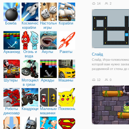
убедиться в этом сами, 
14
2
онлайн игру "Война с Бл
Это красочная и увлека
игра, в которой вам
Бомба
Космические
Настольные
Корабли
корабли
игры
Арканоид
Огонь и
Акулы
Ракеты
Слайд
вода
Слайд. Игра-головоломка
которой вам нужно захва
раздвижной от стены до 
собирать монеты. Избег
черных дыр; они никогда
Шутеры
Мотоциклы
Аркады
Машины
12
0
отпускали никого. Также 
в грязи
есть редактор уровней, 
создавать
Роботы
Квадроциклы
Маленькие
Покемоны
динозавры
машинки