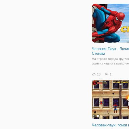
чтобы подняться.
Человек Паук - Лази
Стенам
На страже города кругло
один из наших самых л
супергероев Марвел - Че
паук. Снова его городу у
13
1
опасность от межгалакт
врагов. На этот раз отря
прибыл с более серьезн
Человек-паук: гонки 