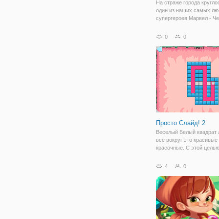
На страже города кругло
один из наших самых л
супергероев Марвел - Че
паук. Снова его городу у
опасность от межгалакт
0
0
врагов. На этот раз отря
прибыл с более серьезн
Просто Слайд! 2
Веселый Белый квадрат 
все вокруг это красивые
красочные. С этой целью
в бесконечные мульти - 
уровень игры просто сла
4
0
Герой хочет покрасить п
красивый цвет. Но он не
предвидел, что