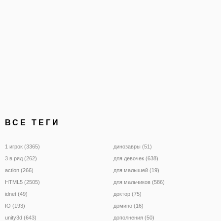
ВСЕ ТЕГИ
1 игрок (3365)
динозавры (51)
3 в ряд (262)
для девочек (638)
action (266)
для малышей (19)
HTML5 (2505)
для мальчиков (586)
idnet (49)
доктор (75)
IO (193)
домино (16)
unity3d (643)
дополнения (50)