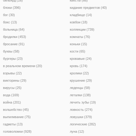
бильярд (16)
квесты (68)
блоки (396)
кидание предметов (40)
бог (30)
кладбище (14)
бокс (13)
ковбои (18)
больница (64)
коллекции (739)
бродилки (453)
комнаты (76)
бросание (91)
коньки (15)
буквы (58)
кости (65)
бургеры (23)
кровавые (24)
в реальном времени (20)
кровь (174)
взрывы (22)
кролики (22)
викторины (29)
крушение (29)
вирусы (25)
леденцы (58)
вода (169)
леталки (138)
война (201)
лечить зубы (19)
волшебство (45)
ловкость (274)
выпиливание (75)
ловушки (379)
гаджеты (13)
логические (282)
головоломки (928)
луна (12)