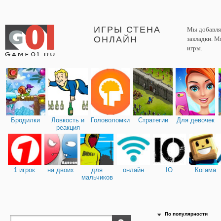
ИГРЫ СТЕНА
Мы добавляе
ОНЛАЙН
закладки. М
игры.
Бродилки
Ловкость и
Головоломки
Стратегии
Для девочек
реакция
1 игрок
на двоих
для
онлайн
IO
Когама
мальчиков
По популярности