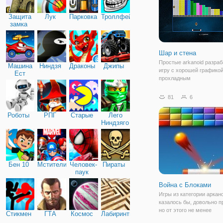
Защита
Лук
Парковка
Троллфейс
замка
Шар и стена
Простые arkanoid разра
Машина
Ниндзя
Драконы
Джипы
игру с хорошей графикой
Ест
прохладным
Машину
81
6
Роботы
РПГ
Старые
Лего
Ниндзяго
Бен 10
Мстители
Человек-
Пираты
паук
Война с Блоками
Игры из категории аркан
казалось бы, довольно п
но от этого не менее
Стикмен
ГТА
Космос
Лабиринты
завлекательные. Вы смо