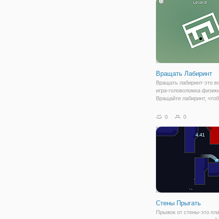
придется противостоять
лишь
Вращать Лабиринт
Вращать лабиринт-это в
игра-головоломка физики
Вращайте лабиринт, что
привести шарик к цели. 
катиться вниз самотеком,
0
0
используйте стены, что
направлять мяч, чтобы 
препятствий и дальше,
Стены Прыгать
Прыжок от стены-это пл