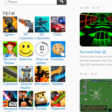
бильярд
карты
478
57
ТЕГИ
Драки
3D-
2D-
Гонки
стрелялки
стрелялки
Быстрый Шар 3Д
Необычная своим антур
Веселая
Приколы
Игры на
Кликеры
фоном аркадная игра "Б
Ферма
время
Шар 3Д" вовлекает в про
первых минут. Уровни б
проходить в темном про
92
8
где неожиданно будут п
неоновые стены, перегор
Стратегия
Защита
Мотоциклы
Змейка
мосты и т.д.
башни
Звездные
Майнкрафт
Когама
Червячки