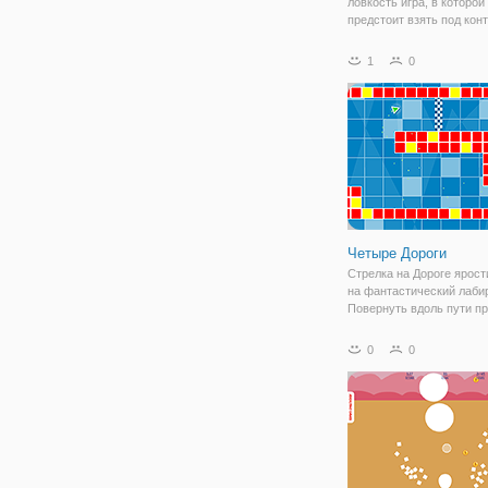
ловкость игра, в которой
предстоит взять под кон
небольшой голубой куби
просто должны помочь 
1
0
добраться до портала, к
телепортирует его на с
уровень. Для
Четыре Дороги
Стрелка на Дороге ярост
на фантастический лабир
Повернуть вдоль пути пр
щелчка мыши на лабирин
Избежать столкновения 
0
0
лабиринта, добраться до
назначения с отказо, чт
завершить