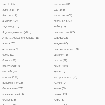
webgl (605)
доставка (31)
адреналин (84)
еда (165)
Ам Ням (14)
животные (462)
андроид (2277)
забавные (260)
Андроид (116)
зайки (16)
Андроид и Айфон (2887)
запоминалки (42)
Анна их Холодного сердца (11)
защита (131)
армия (78)
защита (65)
астероиды (14)
защита тропинки (46)
бабло (11)
зимние (71)
баланс (31)
золото (57)
баскетбол (47)
зомби (197)
бассейн (15)
зума (18)
бегалки (161)
интерактивные (26)
Беременные (15)
казино (14)
бесплатные (785)
камни (60)
бессмертные (49)
карты (149)
бизнес (33)
кафе (33)