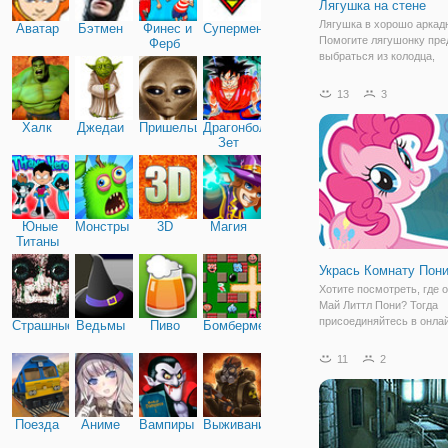
Лягушка на стене
Лягушка в хорошо аркадн
Аватар
Бэтмен
Финес и
Супермен
Помогите лягушонку пре
Ферб
выбраться из колодца,
перепрыгивая через сто
платформе 250.
13
3
Халк
Джедаи
Пришельцы
Драгонболл
Зет
Юные
Монстры
3D
Магия
Титаны
Укрась Комнату Пон
Хотите посмотреть, где 
Май Литтл Пони? Тогда
присоединяйтесь в онлай
Страшные
Ведьмы
Пиво
Бомбермен
"Укрась Комнату Пони". 
здесь вы можете не толь
11
2
посмотреть на их дом, н
кардинально изменить ег
Представьте, что вы - д
Поезда
Аниме
Вампиры
Выживание