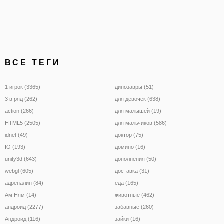
Счастливой игры!
ВСЕ ТЕГИ
1 игрок (3365)
динозавры (51)
3 в ряд (262)
для девочек (638)
action (266)
для малышей (19)
HTML5 (2505)
для мальчиков (586)
idnet (49)
доктор (75)
IO (193)
домино (16)
unity3d (643)
дополнения (50)
webgl (605)
доставка (31)
адреналин (84)
еда (165)
Ам Ням (14)
животные (462)
андроид (2277)
забавные (260)
Андроид (116)
зайки (16)