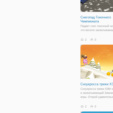
Снегопад Гоночного
Чемпионата
Падает снег гоночный ч
это весело захватываю
гоночная игра. Садитесь
самых свирепых и быст
2
0
спортивных автомобилей
времен, чтобы стать че
падает снег
Сноукросса трюки X
Сноукросса трюки X3M-э
и захватывающий Зимни
игры. Открой удивитель
лыжник и сноуборд перс
Гонки в увлекательных 
2
0
уровней для одного игро
поражение ваших против