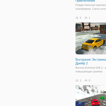
Приключения
Рождественские приключ
платформер. Санта хоче
собирать рождественски
от нас. Но есть много п
3
1
между, скажем, снежного
человека, снежный монс
пингвины и ловушки. По
Санта собирать
Выгорание Экстрем
Дрейф 2
Burnout Extreme Drift 2 - 
повышающая уровень
адреналина, с большим
количеством ударов. Гот
1
0
доказать свои навыки во
выполняя невероятные 
Гоняйте на своем автом
против высококлассного