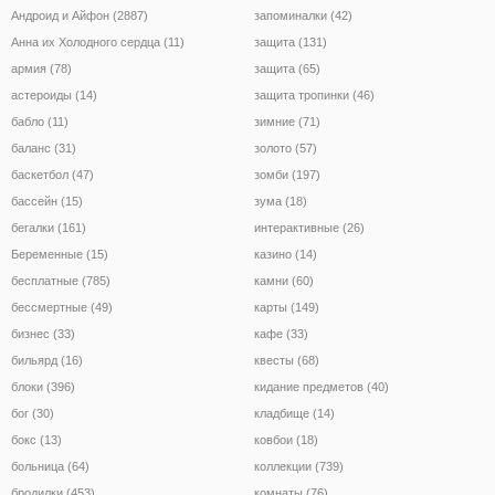
Андроид и Айфон (2887)
запоминалки (42)
Анна их Холодного сердца (11)
защита (131)
армия (78)
защита (65)
астероиды (14)
защита тропинки (46)
бабло (11)
зимние (71)
баланс (31)
золото (57)
баскетбол (47)
зомби (197)
бассейн (15)
зума (18)
бегалки (161)
интерактивные (26)
Беременные (15)
казино (14)
бесплатные (785)
камни (60)
бессмертные (49)
карты (149)
бизнес (33)
кафе (33)
бильярд (16)
квесты (68)
блоки (396)
кидание предметов (40)
бог (30)
кладбище (14)
бокс (13)
ковбои (18)
больница (64)
коллекции (739)
бродилки (453)
комнаты (76)