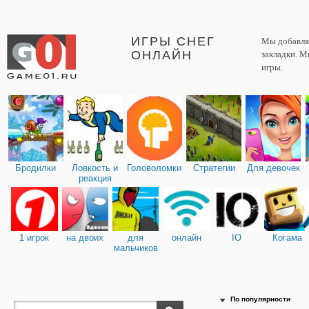
ИГРЫ СНЕГ
Мы добавляе
ОНЛАЙН
закладки. М
игры.
Бродилки
Ловкость и
Головоломки
Стратегии
Для девочек
реакция
1 игрок
на двоих
для
онлайн
IO
Когама
мальчиков
По популярности