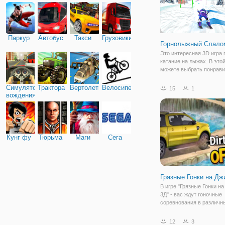
Паркур
Автобус
Такси
Грузовики
Горнолыжный Слало
Это интересная 3D игра 
катание на лыжах. В этой
можете выбрать понрав
персонажа и начать свое
приключение. Избегайте
Симулятор
Трактора
Вертолеты
Велосипед
15
1
препятствий на своем пу
вождения
достичь конечной точки 
быстрее. Ты лучший
Кунг фу
Тюрьма
Маги
Сега
Грязные Гонки на Дж
В игре "Грязные Гонки н
3Д" - вас ждут гоночные
соревнования в различн
прохладных условиях, та
зеленое поле, пустыня и 
12
3