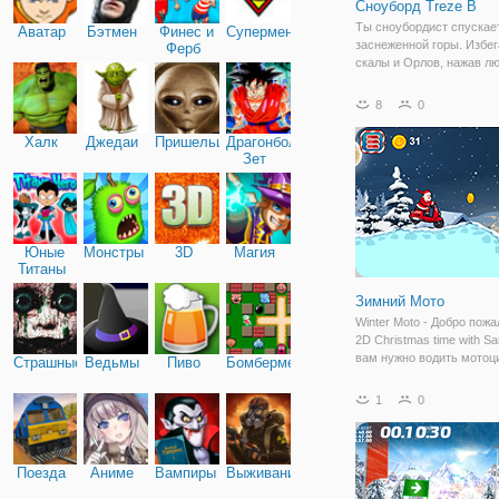
Сноуборд Treze В
Ты сноубордист спускае
Аватар
Бэтмен
Финес и
Супермен
заснеженной горы. Избег
Ферб
скалы и Орлов, нажав л
клавишу на клавиатуре,
сенсорного экрана Ваше
8
0
мобильного устройства,
прыгать. Поймать звезды
Халк
Джедаи
Пришельцы
Драгонболл
собирать
Зет
Юные
Монстры
3D
Магия
Титаны
Зимний Мото
Winter Moto - Добро пожа
2D Christmas time with Sa
вам нужно водить мотоц
Страшные
Ведьмы
Пиво
Бомбермен
собирать монеты и поку
новые мотоциклы для ез
1
0
Выберите свой любимый
и сделайте потрясающие
Поезда
Аниме
Вампиры
Выживание