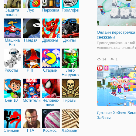
Защита
Лук
Парковка
Троллфейс
замка
Онлайн перестрелка
снежками
Машина
Ниндзя
Драконы
Джипы
Присоединяйтесь к этой
Ест
многопользовательской и
Машину
снежки game01.ru , и
почувствовать дух зимы
14
1
праздника. Ваш персона
находится в заснеженно
Роботы
РПГ
Старые
Лего
другими игроками или с
Ниндзяго
друзьями, которых вы
Бен 10
Мстители
Человек-
Пираты
паук
Детские Хейзел Зим
Забавы
Стикмен
ГТА
Космос
Лабиринты