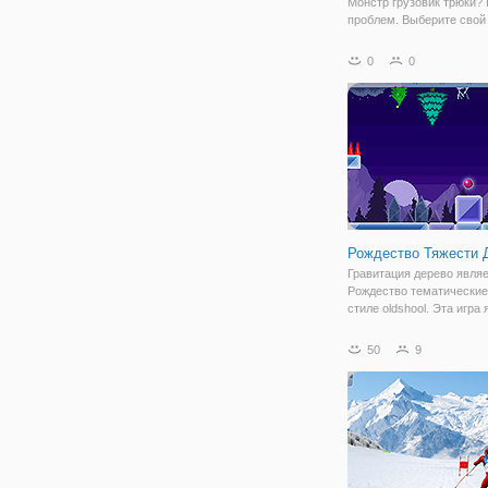
Монстр грузовик трюки?
проблем. Выберите свой 
гонки, собрать все моне
доказать свои навыки во
0
0
На зеленый свет! Иди!
Особенности: • новогодн
несколько грузовиков-мо
несколько
Рождество Тяжести 
Гравитация дерево явля
Рождество тематические
стиле oldshool. Эта игра
сумасшедшим. Почему?
запущенного дерева с
50
9
возможностью изменени
гравитации!