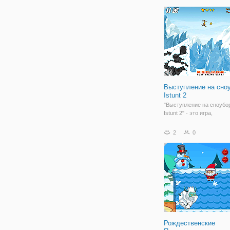
Сыграйте в игру с качес
реалистичной графикой! 
игре 3 игровых
Выступление на сноу
Istunt 2
"Выступление на сноубор
Istunt 2" - это игра,
представляющая собой 
аркаду. Как и все игры та
2
0
он характеризуется коро
интенсивным игровым п
Игра прекрасно подходит
кто никак
Рождественские