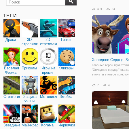
бильярд
карты
491
24
ТЕГИ
Драки
3D-
2D-
Гонки
стрелялки
стрелялки
Холодное Сердце: З
Главные герои мультфи
Веселая
Приколы
Игры на
Кликеры
"Холодное сердце" оказа
Ферма
время
втянуты в новое приклю
этот раз им предстоит п
клану пещерных жителе
7
4
раздобыть магические к
которые у них отняли зл
Стратегия
Защита
Мотоциклы
Змейка
Анна, Эльза,
башни
Звездные
Майнкрафт
Когама
Червячки