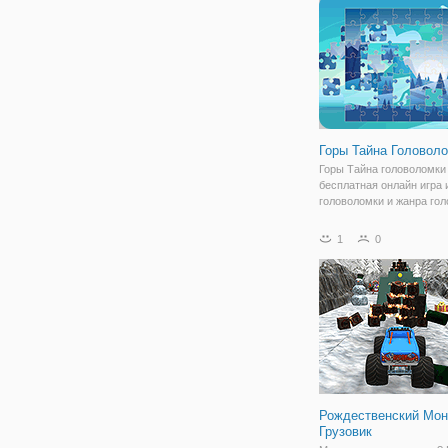
режиме
Горы Тайна Головол
Горы Тайна головоломки
бесплатная онлайн игра 
головоломки и жанра гол
Вы можете выбрать одну
картинок, а затем выбрат
1
0
трех режимов: легкий 25
средний с 49 штук и жес
100
Рождественский Мон
Грузовик