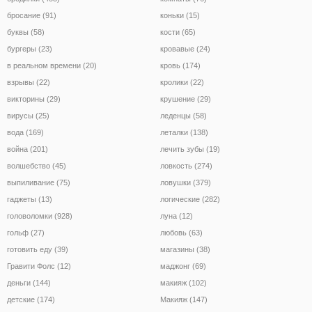
бросание (91)
коньки (15)
буквы (58)
кости (65)
бургеры (23)
кровавые (24)
в реальном времени (20)
кровь (174)
взрывы (22)
кролики (22)
викторины (29)
крушение (29)
вирусы (25)
леденцы (58)
вода (169)
леталки (138)
война (201)
лечить зубы (19)
волшебство (45)
ловкость (274)
выпиливание (75)
ловушки (379)
гаджеты (13)
логические (282)
головоломки (928)
луна (12)
гольф (27)
любовь (63)
готовить еду (39)
магазины (38)
Гравити Фолс (12)
маджонг (69)
деньги (144)
макияж (102)
детские (174)
Макияж (147)