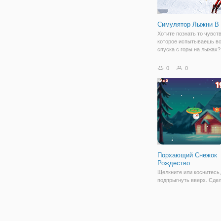
Симулятор Лыжни В 
Хотите познать то чувств
которое испытываешь в
спуска с горы на лыжах?
флеш игра "Симулятор 
Горах" поможет в этом л
0
0
кто-либо другой. Игра
представлена в качеств
графике и имеет
Порхающий Снежок
Рождество
Щелкните или коснитесь
подпрыгнуть вверх. Сде
идеальный макает, чтоб
заработать бонусные очк
Получить высокие баллы
разблокировать больше
снеговиков. С Рождество