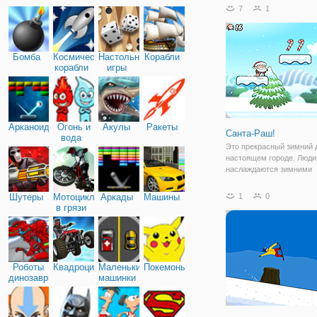
7
1
Бомба
Космические
Настольные
Корабли
корабли
игры
Арканоид
Огонь и
Акулы
Ракеты
Санта-Раш!
вода
Это прекрасный зимний 
настоящем городе. Люди
наслаждаются зимними
каникулами с большим
удовольствием. Самое б
Шутеры
Мотоциклы
Аркады
Машины
1
0
зиме-это сочельник и сне
в грязи
покрывалом снега и дня
людям нужно делать что
Роботы
Квадроциклы
Маленькие
Покемоны
динозавры
машинки