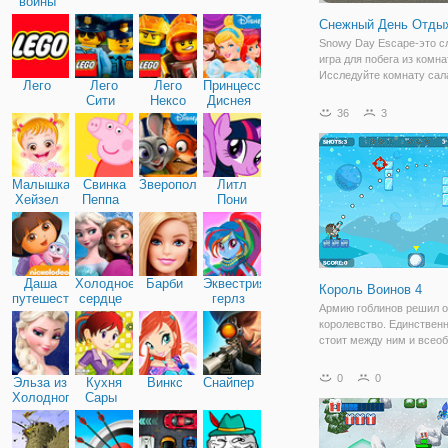
войны
Снежный День Отды
Snowy Day Escape-это с
игра для побега из комна
Исследуйте комнату сал
Лего
Лего
Лего
Принцессы
спальню, чтобы найти п
Сити
Нексо
Диснея
найти подсказки о том, к
36
3
Найтс
сбежать из комнаты. Это
игра побега из комнаты, 
может
Малышка
Свинка
Зверополис
Литл
Хейзел
Пеппа
Пони
Дружба
Даша
Холодное
Барби
Эквестрия
Король Воинов 4
путешественница
сердце
герлз
Армию гоблинов решил о
королевство. Единственн
стоит между ним и всео
хаос? Эти солдаты. У ни
несколько базук, и мног
0
0
Эльза из
Кухня
Винкс
Снайпер
снежков. Помочь им уни
Холодного
Сары
этих монстров в этой иг
сердца