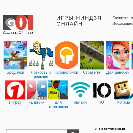
ИГРЫ НИНДЗЯ
Окунитесь 
ОНЛАЙН
Восходящего
Бродилки
Ловкость и
Головоломки
Стратегии
Для девочек
реакция
1 игрок
на двоих
для
онлайн
IO
Когама
мальчиков
По популярности