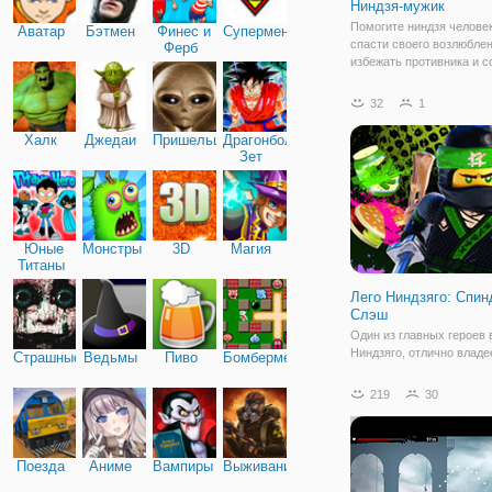
Ниндзя-мужик
Помогите ниндзя челове
Аватар
Бэтмен
Финес и
Супермен
спасти своего возлюблен
Ферб
избежать противника и с
все звезды, как это возм
вы можете. Наслаждайте
32
1
Халк
Джедаи
Пришельцы
Драгонболл
Зет
Юные
Монстры
3D
Магия
Титаны
Лего Ниндзяго: Спи
Слэш
Один из главных героев
Ниндзяго, отлично владе
Страшные
Ведьмы
Пиво
Бомбермен
навыками рукопашного б
профессионально стреля
219
30
лука и готов дать отпор
темным силам. Но кажды
требует от ниндзя серье
подготовки. Сегодня,
Поезда
Аниме
Вампиры
Выживание