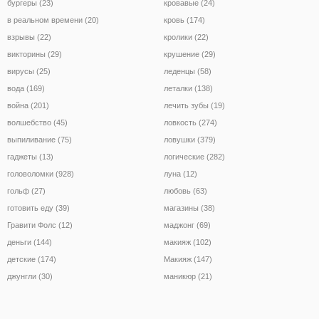
бургеры (23)
кровавые (24)
в реальном времени (20)
кровь (174)
взрывы (22)
кролики (22)
викторины (29)
крушение (29)
вирусы (25)
леденцы (58)
вода (169)
леталки (138)
война (201)
лечить зубы (19)
волшебство (45)
ловкость (274)
выпиливание (75)
ловушки (379)
гаджеты (13)
логические (282)
головоломки (928)
луна (12)
гольф (27)
любовь (63)
готовить еду (39)
магазины (38)
Гравити Фолс (12)
маджонг (69)
деньги (144)
макияж (102)
детские (174)
Макияж (147)
джунгли (30)
маникюр (21)