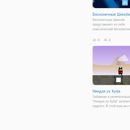
Бесконечные Шиноб
Бесконечные Шиноби
представляет из себя
классический бесконечн
перетащите и отпустите 
Сколько лет может шино
0
0
выжить? Победить все
противостоящие ниндзя,
свои сюрикены на них, у
выстрелом в голову
Ниндзя vs Куба
Забавная и увлекательн
"Ниндзя vs Куба" затянет
надолго. В этой игре вы
отважному ниндзя продо
свои приключения по мир
чтобы путь был безопас
нужно проложить на мар