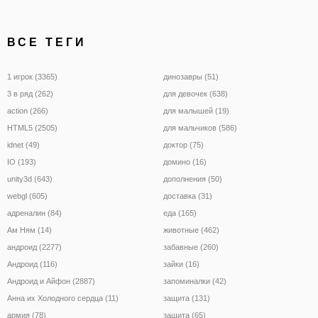
ВСЕ ТЕГИ
1 игрок (3365)
динозавры (51)
3 в ряд (262)
для девочек (638)
action (266)
для малышей (19)
HTML5 (2505)
для мальчиков (586)
idnet (49)
доктор (75)
IO (193)
домино (16)
unity3d (643)
дополнения (50)
webgl (605)
доставка (31)
адреналин (84)
еда (165)
Ам Ням (14)
животные (462)
андроид (2277)
забавные (260)
Андроид (116)
зайки (16)
Андроид и Айфон (2887)
запоминалки (42)
Анна их Холодного сердца (11)
защита (131)
армия (78)
защита (65)