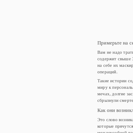
Примерьте на с
Вам не надо трат
содержит свыше 
на себе их маски
операций.
Такие истории со
миру к персонал
мечах, долгие за
сбрызнули смерте
Как они возник
Это слово возник
которые прячутся
междоусобной ра