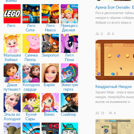
войны
Арена Боя Онлайн: 
Раз в десятилетие тайны
ниндзя в чёрном собира
бойцов со всего мира и
Лего
Лего
Лего
Принцессы
устраивают турнир. Про
Сити
Нексо
Диснея
испытания и принимайте
0
0
Найтс
в турнире, чтобы доказат
лучший боец! "Арена Бо
Боец 3Д"
Малышка
Свинка
Зверополис
Литл
Хейзел
Пеппа
Пони
Дружба
Даша
Холодное
Барби
Эквестрия
Квадратный Ниндзя
путешественница
сердце
герлз
Square Ninja - игра в пры
ниндзя, попробуйте выиг
вызов на выживание и
разблокировать все уров
Когда вы станете ниндзя
71
5
Эльза из
Кухня
Винкс
Снайпер
получите отличный опыт
Холодного
Сары
многими игровыми уров
сердца
опасными ловушками.