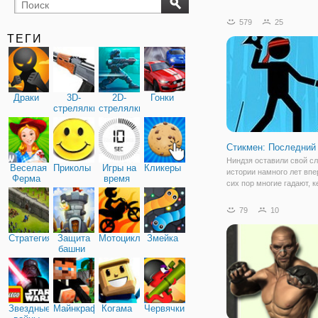
бильярд
карты
579
25
ТЕГИ
Драки
3D-
2D-
Гонки
стрелялки
стрелялки
Стикмен: Последний
Ниндзя оставили свой сл
Веселая
Приколы
Игры на
Кликеры
истории намного лет впе
Ферма
время
сих пор многие гадают, к
были: воинами, шпионам
киллерами или разведчи
79
10
Несмотря на свою не с
лучшую репутацию в Япо
Стратегия
Защита
Мотоциклы
Змейка
несомненно
башни
Звездные
Майнкрафт
Когама
Червячки