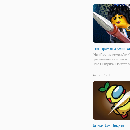
ниндзя показано, как пры
Нажмите и удерживайте,
стрелять из
Ния Против Армии А
"Ния Против Армии Акул"
динамичный файтинг в с
Лего Ниндзяго. На этот р
предстоит играть не за 
команду воинов света, а 
5
1
одну из них - Нию. Помог
сразиться с многочисле
Амонг Ас: Ниндзя