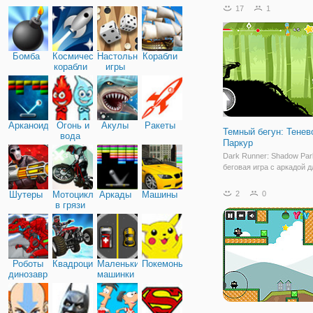
играть за легендарных н
17
1
данной игре вы окажетес
окружении противников,
хотят вашей смерти. Но 
Бомба
Космические
Настольные
Корабли
корабли
игры
Арканоид
Огонь и
Акулы
Ракеты
Темный бегун: Тенев
вода
Паркур
Dark Runner: Shadow Par
беговая игра с аркадой 
полного развлечения. О
полной гравитационной 
Шутеры
Мотоциклы
Аркады
Машины
2
0
паркурных движений, так
в грязи
бег, прыжок, прыжок, ск
подъем с использовани
Роботы
Квадроциклы
Маленькие
Покемоны
динозавры
машинки