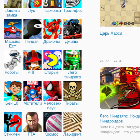
Защита
Лук
Парковка
Троллфейс
замка
Царь Хаоса
Машина
Ниндзя
Драконы
Джипы
Ест
Машину
32
4
Роботы
РПГ
Старые
Лего
Ниндзяго
Бен 10
Мстители
Человек-
Пираты
паук
Лего Ниндзяго: Нокд
Ниндроидов
"Лего Ниндзяго: Нокдаун
Ниндроидов" - это увлек
Стикмен
ГТА
Космос
Лабиринты
онлайн игра, в которой в