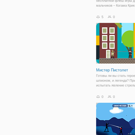
бесплатной флеш игры д
мальчиков – Когама Крик
снова отправит вас в одн
самых опасных мест в м
5
0
чтобы положить конец бе
Среди всех опытных вои
ниндзя, только вы в
Мистер Пистолет
Готовы ли вы стать геро
шпионом, и легенда? Пр
испытать явление стрел
Используйте свой мозг в
уникальной игре-голово
0
0
нужно точно прицелиться
лазерным фокусом, чтоб
врагов, ниндзя, и