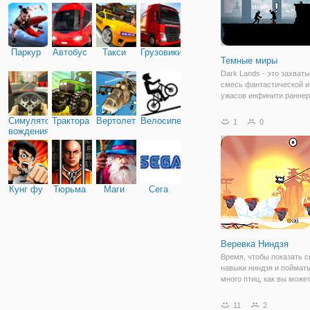
Паркур
Автобус
Такси
Грузовики
Темные миры
Dark Lands - это захва
смесь фантастической и
ужасов инфинити раннер
динамичными боями
одновременно. Под ваш
Симулятор
Трактора
Вертолеты
Велосипед
1
0
управлением бесстрашн
вождения
бесшумный ниндзя, кото
возьмете в эпическое
путешествие. Мы
Кунг фу
Тюрьма
Маги
Сега
Веревка Ниндзя
Время, чтобы показать с
навыки ниндзя и поймать
много птиц, как вы може
монет вы можете собира
краткое руководство, гд
11
2