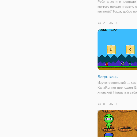
Ребята, хотите преврати
крутого ниндзя и умело 
катаной? Тогда, добро п
в игру "Амонг Ас: Ниндзя
вы станете настоящим
2
0
космическим ниндзя, гл
защитником команды "Am
Этот парень
Бегун каны
Изучите японский … как 
KanaRunner преподает В
японский Hiragana в заба
увлекающемся пути. Ес
учебники слишком сухи,
0
0
KanaRunner попытку!