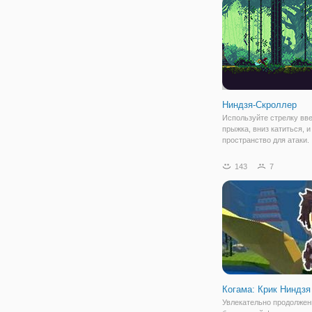
Ниндзя-Скроллер
Используйте стрелку вв
прыжка, вниз катиться, и
пространство для атаки.
Собирайте свитки, чтобы
заработать высокий балл
143
7
получить ваше имя на л
Убить зарядки ниндзя с
нападением или перепры
через них,
Когама: Крик Ниндзя
Увлекательно продолжен