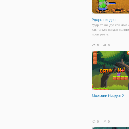
Ударь ниндзя
Ударьте ниндзя как можн
как только ниндзя полети
проиграете.
0
0
Мальчик Ниндзя 2
0
0