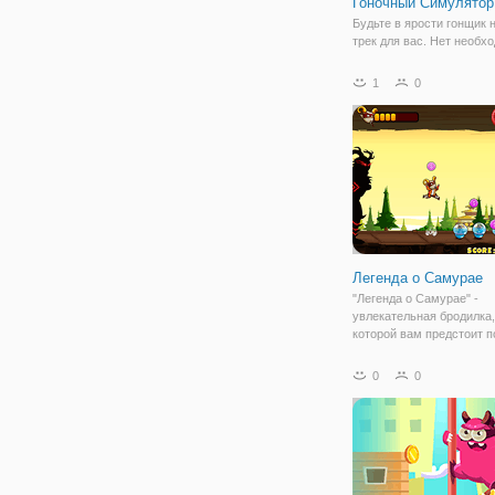
Гоночный Симулятор
Будьте в ярости гонщик 
трек для вас. Нет необх
тормозить из-за трафика
гоночные автомобили и 
1
0
конкурирующие, так что 
можете выполнять неза
действия каскадеров и з
полную
Легенда о Самурае
"Легенда о Самурае" -
увлекательная бродилка,
которой вам предстоит 
Самураю избежать встре
злым демоном. Тот прес
0
0
вашего персонажа по пят
если он оступится, то ем
поздоровится. Игровой