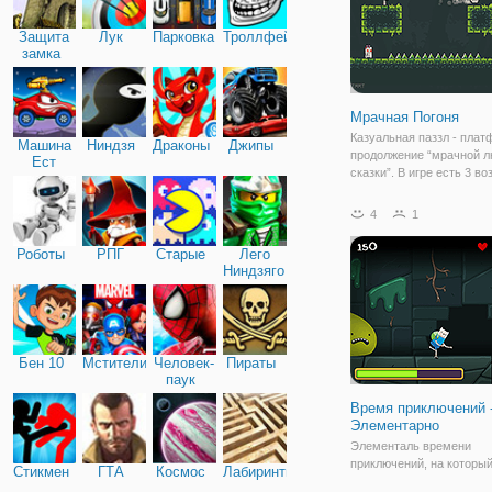
Защита
Лук
Парковка
Троллфейс
замка
Мрачная Погоня
Казуальная паззл - плат
Машина
Ниндзя
Драконы
Джипы
продолжение “мрачной 
Ест
сказки”. В игре есть 3 в
Машину
концовок, все расходятся
уровня.
4
1
Роботы
РПГ
Старые
Лего
Ниндзяго
Бен 10
Мстители
Человек-
Пираты
паук
Время приключений 
Элементарно
Элементаль времени
приключений, на которы
Стикмен
ГТА
Космос
Лабиринты
очень надеемся, что вы 