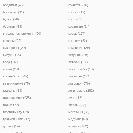
бродилки (453)
комнаты (76)
бросание (91)
коньки (15)
буквы (58)
кости (65)
бургеры (23)
кровавые (24)
в реальном времени (20)
кровь (174)
взрывы (22)
кролики (22)
викторины (29)
крушение (29)
вирусы (25)
леденцы (58)
вода (169)
леталки (138)
война (201)
лечить зубы (19)
волшебство (45)
ловкость (274)
выпиливание (75)
ловушки (379)
гаджеты (13)
логические (282)
головоломки (928)
луна (12)
гольф (27)
любовь (63)
готовить еду (39)
магазины (38)
Гравити Фолс (12)
маджонг (69)
деньги (144)
макияж (102)