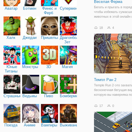
Веселая Ферма
Бегать и прыгать в поря
Аватар
Бэтмен
Финес и
Супермен
чтобы избежать сумасш
Ферб
животных в этой онлайн 
Собирать монеты и полу
высокий балл возможно в
18
4
Халк
Джедаи
Пришельцы
Драгонболл
Зет
Юные
Монстры
3D
Магия
Титаны
Темпл Ран 2
Temple Run 2-это захва
бесконечная бегущая вид
которую вы наверняка п
Страшные
Ведьмы
Пиво
Бомбермен
играть! Перемещайтесь 
опасным скалам, почто
17
0
линиям, шахтам и лесам
сбежать вместе с прокл
идолом. Ведите
Поезда
Аниме
Вампиры
Выживание