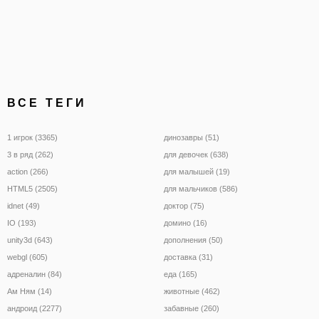
ВСЕ ТЕГИ
1 игрок (3365)
динозавры (51)
3 в ряд (262)
для девочек (638)
action (266)
для малышей (19)
HTML5 (2505)
для мальчиков (586)
idnet (49)
доктор (75)
IO (193)
домино (16)
unity3d (643)
дополнения (50)
webgl (605)
доставка (31)
адреналин (84)
еда (165)
Ам Ням (14)
животные (462)
андроид (2277)
забавные (260)