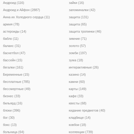
Андроид (116)
зайки (16)
Андроид и Айфон (2887)
запоминалки (42)
Анна их Холодного сердца (11)
защита (131)
армия (78)
защита (65)
астероиды (14)
защита тропинки (46)
бабло (11)
зимние (71)
баланс (31)
золото (57)
баскетбол (47)
зомби (197)
бассейн (15)
зума (18)
бегалки (161)
интерактивные (26)
Беременные (15)
казино (14)
бесплатные (785)
камни (60)
бессмертные (49)
карты (149)
бизнес (33)
кафе (33)
бильярд (16)
квесты (68)
блоки (396)
кидание предметов (40)
бог (30)
кладбище (14)
бокс (13)
ковбои (18)
больница (64)
коллекции (739)