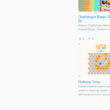
Подбородок Вверх П
До
Играть Подбородка Ввер
Голени Вверх. Помочь Х
подняться так высоко, ка
может и не потерять доб
1
0
Получить более стильны
для Хару, собирая монет
открывая их в магазине.
молотки, которые
Поймать Точку
Синяя точка в спешке не
попасть впросак нужно, 
заблокировать его путь д
чтобы предотвратить его
заполнить пустые точки
способ, чтобы заблокиро
путь, когда синяя точка