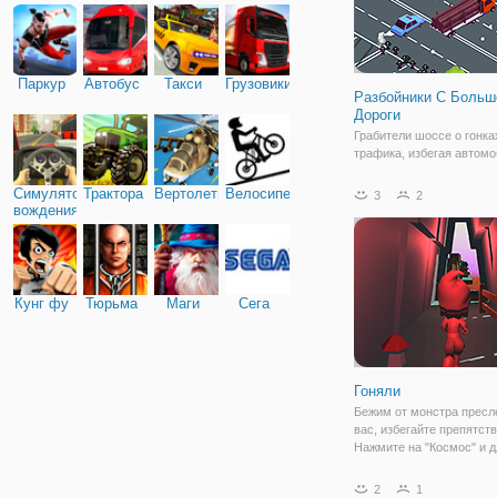
Паркур
Автобус
Такси
Грузовики
Разбойники С Больш
Дороги
Грабители шоссе о гонка
трафика, избегая автомо
препятствия и полиция, 
автомобили и, самое гла
Симулятор
Трактора
Вертолеты
Велосипед
3
2
весело. Собирайте моне
вождения
получить новые автомоб
полные коллекции! Поезд
полной скорости,
Кунг фу
Тюрьма
Маги
Сега
Гоняли
Бежим от монстра пресл
вас, избегайте препятств
Нажмите на "Космос" и д
прыжка.
2
1