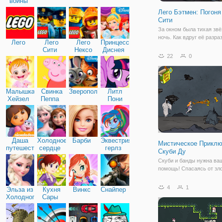
войны
Лего Бэтмен: Погоня
Сити
За окном была тихая звё
ночь. Как вдруг её разра
Лего
Лего
Лего
Принцессы
оглушающий взрыв! Все 
Сити
Нексо
Диснея
главе с Джокером совер
22
0
Найтс
побег из Аркхема. Готэм
снова находиться в пле
бандитов, которые бесчи
Малышка
Свинка
Зверополис
Литл
Хейзел
Пеппа
Пони
Дружба
Даша
Холодное
Барби
Эквестрия
Мистическое Прикл
путешественница
сердце
герлз
Скуби Ду
Скуби и банды нужна ва
помощь! Спасаясь от зл
сохранить день в этой в
погони.
4
1
Эльза из
Кухня
Винкс
Снайпер
Холодного
Сары
сердца