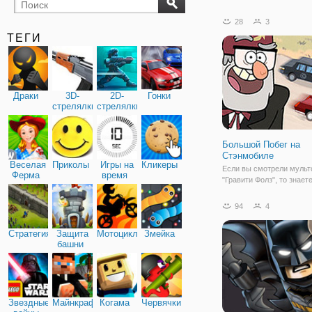
бильярд
карты
28
3
ТЕГИ
Драки
3D-
2D-
Гонки
стрелялки
стрелялки
Большой Побег на
Стэнмобиле
Веселая
Приколы
Игры на
Кликеры
Если вы смотрели мульт
Ферма
время
"Гравити Фолз", то знает
Диппер и Мейбл - Стэнф
Пайнса. У него была бур
94
4
молодость, в которой ес
мошенничествам и
Стратегия
Защита
Мотоциклы
Змейка
преступлениям. Поэтому
башни
скрывался от
Звездные
Майнкрафт
Когама
Червячки