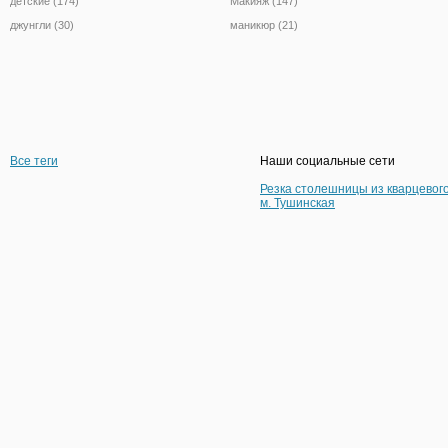
детские (174)
Макияж (147)
джунгли (30)
маникюр (21)
Все теги
Наши социальные сети
Резка столешницы из кварцевог
м. Тушинская