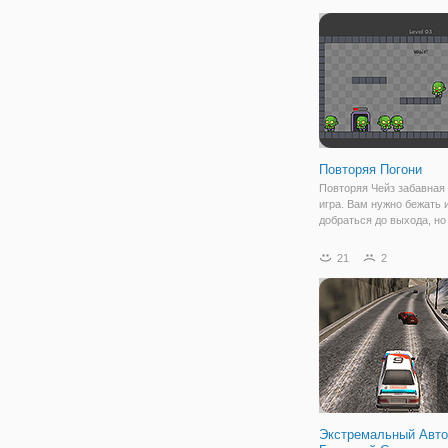
Повторяя Погони
Повторяя Чейз забавная
игра. Вам нужно бежать 
добраться до выхода, н
в том, зомби продолжают
двери, откуда вы пришли
21
2
хуже, зомби копирует вс
движения. Не дайте зом
добраться до
Экстремальный Авт