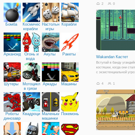
пойдете, потому что нам
2
0
весело с ним. Не волнуйт
как здесь и сейчас мы у
что делать, убедившись,
играете в эту игру с
Бомба
Космические
Настольные
Корабли
корабли
игры
Арканоид
Огонь и
Акулы
Ракеты
Wakandan Кастет
вода
Вступай в банду угандий
костяшки, когда они ста
с экзистенциальной угро
сборки! Прыгать и тире,
сохранить ваши bruddah
Шутеры
Мотоциклы
Аркады
Машины
4
1
упадете, но заморозить 
в грязи
Роботы
Квадроциклы
Маленькие
Покемоны
динозавры
машинки