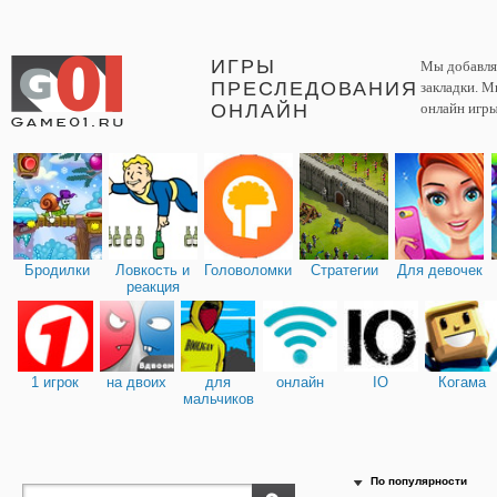
ИГРЫ
Мы добавляе
ПРЕСЛЕДОВАНИЯ
закладки. М
ОНЛАЙН
онлайн игры
Бродилки
Ловкость и
Головоломки
Стратегии
Для девочек
реакция
1 игрок
на двоих
для
онлайн
IO
Когама
мальчиков
По популярности