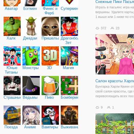
Снежные Пики Пасья
Играть в пасьянс игра н
Аватар
Бэтмен
Финес и
Супермен
вершины. Удалите карты
Ферб
1 выше или 1 ниже по ст
тогда открыть карты.
372
23
Халк
Джедаи
Пришельцы
Драгонболл
Зет
Юные
Монстры
3D
Магия
Титаны
Салон красоты Харл
Бунтарка Харли Квинн о
свой салон красоты, где
перевоплощать всех пос
Страшные
Ведьмы
Пиво
Бомбермен
в свой родной стиль. Пр
Дисней решили
9
1
поэкспериментировать с
и отправились к ней. В о
"Салон красоты
Поезда
Аниме
Вампиры
Выживание