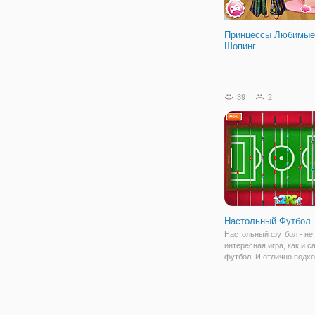
Принцессы Любимые
Шопинг
39
2
Настольный Футбол
Настольный футбол - не
интересная игра, как и с
футбол. И отлично подхо
того, чтобы увлекательн
провести время. В онлай
"Настольный Футбол" у в
возможность прокачать 
навыки футболиста, и