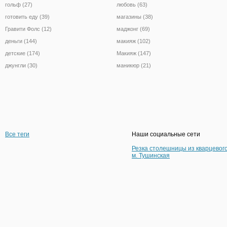
гольф (27)
любовь (63)
готовить еду (39)
магазины (38)
Гравити Фолс (12)
маджонг (69)
деньги (144)
макияж (102)
детские (174)
Макияж (147)
джунгли (30)
маникюр (21)
Все теги
Наши социальные сети
Резка столешницы из кварцевог
м. Тушинская