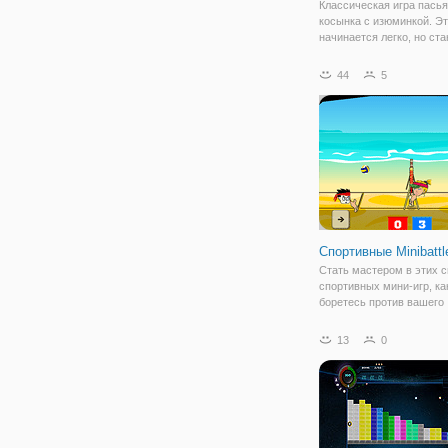
Классическая игра пась
косынка с изюминкой. Эт
начинается легко, но ст
еще сложнее. Перемести
карты на верхней части 
44
5
от Туза до короля.
Спортивные Minibattl
Стать мастером в этих
спортивных мини-игр, ка
боретесь против вашего
оппонента. Попробуйте 
каждый бой, чтобы доказ
13
0
Челленджер, что вы луч
Играть в теннис, футбол,
баскетбол или волейбол