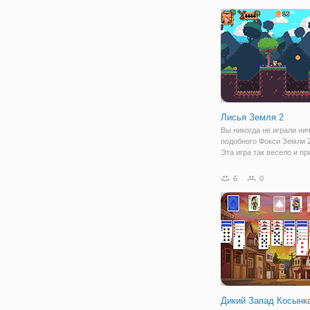
свои клинки, отполируйт
броню, сосредоточьтесь 
магии и поднимите
Лисья Земля 2
Вы никогда не играли ни
подобного Фокси Земли 
Эта игра так весело и п
что вам придется играть
чтобы увидеть, как это в
6
0
заканчивается. Лисенок
пытается решить пробле
помощью
Дикий Запад Косынк