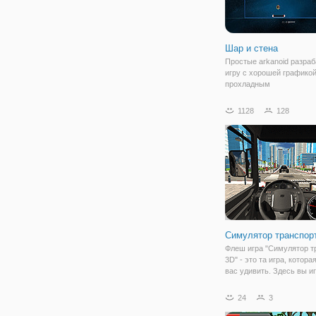
Шар и стена
Простые arkanoid разра
игру с хорошей графикой
прохладным
1128
128
Симулятор транспор
Флеш игра "Симулятор т
3D" - это та игра, котор
вас удивить. Здесь вы и
роли водителя любого
транспортного средства,
24
3
появится на вашем пути.
симулятора в том, чтобы