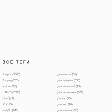
ВСЕ ТЕГИ
1 игрок (3365)
динозавры (51)
3 в ряд (262)
для девочек (638)
action (266)
для малышей (19)
HTML5 (2505)
для мальчиков (586)
idnet (49)
доктор (75)
IO (193)
домино (16)
unity3d (643)
дополнения (50)