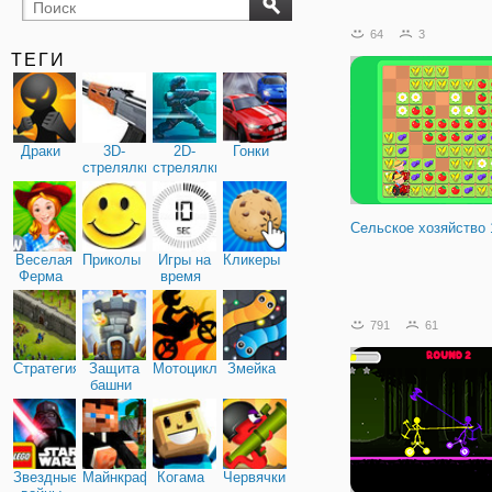
бильярд
карты
64
3
ТЕГИ
Драки
3D-
2D-
Гонки
стрелялки
стрелялки
Сельское хозяйство 
Веселая
Приколы
Игры на
Кликеры
Ферма
время
791
61
Стратегия
Защита
Мотоциклы
Змейка
башни
Звездные
Майнкрафт
Когама
Червячки