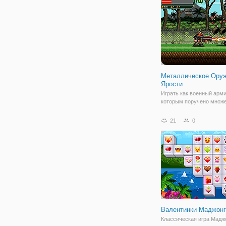
попробовать себя
Металлическое Ору
Ярости
Играть как военный арми
которым поручено множ
миссий на острове, кото
захвачен ренегат слизне
21
0
Выбрать из большого вы
оружия, транспортных с
(танков, роботов...), и
модернизацию.
Валентинки Маджон
Классическая игра Мадж