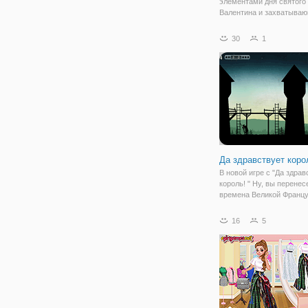
элементами дня святого
Валентина и захватыва
уровнями. Устраните од
плитки попарно, чтобы с
30
1
все плитки.
Да здравствует коро
В новой игре с "Да здрав
король! " Ну, вы перенес
времена Великой Францу
революции. В это трудно
буржуазии удалось нака
16
5
тысячи противников рев
смертью. Аристократы и