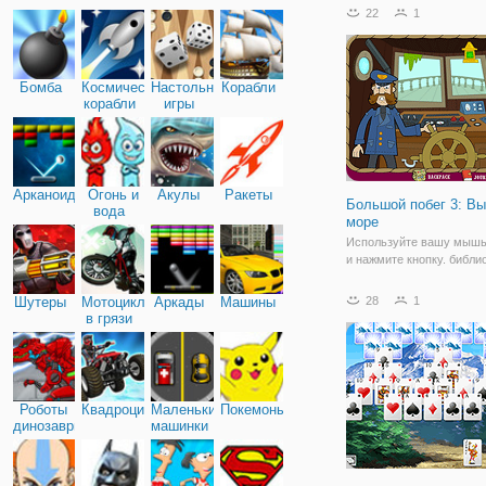
пройти. Здесь вы окажет
22
1
лабиринтах мрачного по
в окружении многочисле
препятствий.
Бомба
Космические
Настольные
Корабли
корабли
игры
Арканоид
Огонь и
Акулы
Ракеты
Большой побег 3: Вы
вода
море
Используйте вашу мышь
и нажмите кнопку. библи
книги наполнены истори
знаниями, но сейчас вра
Шутеры
Мотоциклы
Аркады
Машины
28
1
что это все отсутствует!
в грязи
последний раз его видел
этот корабль и отплывае
Роботы
Квадроциклы
Маленькие
Покемоны
динозавры
машинки