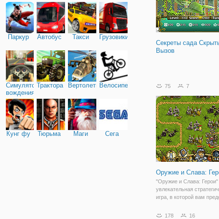
Паркур
Автобус
Такси
Грузовики
Секреты сада Скрыт
Вызов
Симулятор
Трактора
Вертолеты
Велосипед
75
7
вождения
Кунг фу
Тюрьма
Маги
Сега
Оружие и Слава: Гер
"Оружие и Слава: Герои" 
увлекательная стратеги
игра, в которой вам пред
защищать свои земли от
вторжения противников.
178
16