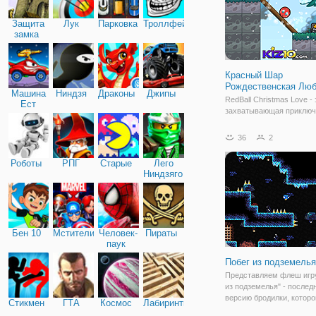
Защита
Лук
Парковка
Троллфейс
замка
Красный Шар
Рождественская Лю
Машина
Ниндзя
Драконы
Джипы
RedBall Christmas Love - 
Ест
захватывающая приключ
Машину
платформенная игра!
Наслаждайтесь этой нов
36
2
очаровательной и захв
игры red ball с рождеств
Роботы
РПГ
Старые
Лего
тематикой. Вас ждет эпи
Ниндзяго
приключение,
Бен 10
Мстители
Человек-
Пираты
паук
Побег из подземелья
Представляем флеш игру
из подземелья" - после
версию бродилки, которо
Стикмен
ГТА
Космос
Лабиринты
управлять, но довольно 