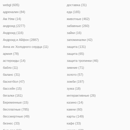
webgl (605)
доставка (31)
адреналин (84)
еда (165)
Ам Ням (14)
животные (462)
андроид (2277)
забавные (260)
Андроид (116)
зайки (16)
Андроид и Айфон (2887)
запоминалки (42)
Анна их Холодного сердца (11)
защита (131)
армия (78)
защита (65)
астероиды (14)
защита тропинки (46)
бабло (11)
зимние (71)
баланс (31)
золото (57)
баскетбол (47)
зомби (197)
бассейн (15)
зума (18)
бегалки (161)
интерактивные (26)
Беременные (15)
казино (14)
бесплатные (785)
камни (60)
бессмертные (49)
карты (149)
бизнес (33)
кафе (33)