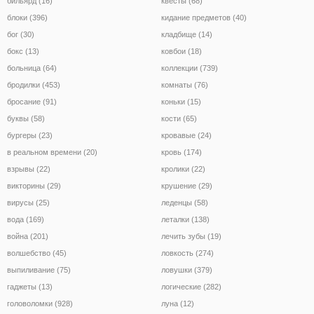
бильярд (16)
квесты (68)
блоки (396)
кидание предметов (40)
бог (30)
кладбище (14)
бокс (13)
ковбои (18)
больница (64)
коллекции (739)
бродилки (453)
комнаты (76)
бросание (91)
коньки (15)
буквы (58)
кости (65)
бургеры (23)
кровавые (24)
в реальном времени (20)
кровь (174)
взрывы (22)
кролики (22)
викторины (29)
крушение (29)
вирусы (25)
леденцы (58)
вода (169)
леталки (138)
война (201)
лечить зубы (19)
волшебство (45)
ловкость (274)
выпиливание (75)
ловушки (379)
гаджеты (13)
логические (282)
головоломки (928)
луна (12)