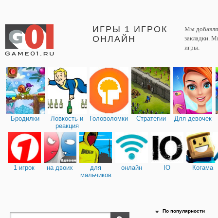
ИГРЫ 1 ИГРОК
Мы добавляе
ОНЛАЙН
закладки. М
игры.
Бродилки
Ловкость и
Головоломки
Стратегии
Для девочек
реакция
1 игрок
на двоих
для
онлайн
IO
Когама
мальчиков
По популярности