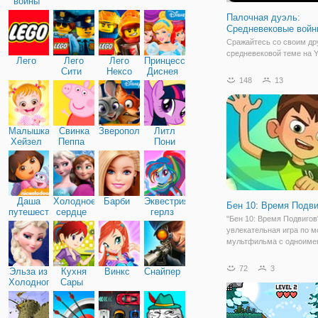
войны
Палочная дуэль:
Средневековые войн
Сражайтесь со своим др
средневековой теме на Y
Лего
Лего
Лего
Принцессы
средневековым оружием
Сити
Нексо
Диснея
дуэльной игре Stick Duel:
148
13
Найтс
Wars! Используйте
горизонтальные кнопки д
перемещения и атаки ва
противника. Попробуйте
Малышка
Свинка
Зверополис
Литл
Хейзел
Пеппа
Пони
Дружба
Даша
Холодное
Барби
Эквестрия
Бен 10: Время Подви
путешественница
сердце
герлз
"Бен 10: Время Подвигов"
увлекательная игра по 
мультфильма с одноим
названием "Бен 10". По 
мультфильма, мальчик н
72
3
Эльза из
Кухня
Винкс
Снайпер
космический прибор Омн
Холодного
Сары
который позволяет ему
сердца
превращаться в 10