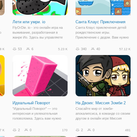
Лети или умри. io
Санта Клаус Приключения
FlyOrDie. io - это онлайн игра на
Санта Клаус приключения детей
о
выживание, разработанная в
рождественские игры.
жанре Ио. Здесь вы управляете
Приключение с дедом. Вам нужно
ый
забавной маленькой мухой,
собирать разноцветные шарики и
которая находится в неком
избегать опасностей. Нажмите и
53
6
340
40
8 K
5.23 K
57.12 K
пространстве в окружении других
коснитесь экрана, чтобы
насекомых. Так как данный
отправить Санта. Есть 20 уровней
игровой жанр
ждут вас. Получайте
Идеальный Поворот
На Двоих: Миссия Зомби 2
"Идеальный Поворот" — это
Спасайте мир от зомби-
интересная и увлекательная
апокалипсиса, в команде со своим
головоломка. Здесь вам нужно
другом в онлайн игре Миссия
н
продемонстрировать свою
Зомби на Двоих. Это
смекалку и сообразительность,
увлекательный платформер на
2
0
2
0
7 K
170
481
 и
чтобы сделать идеальный поворот.
двоих онлайн, наполненный