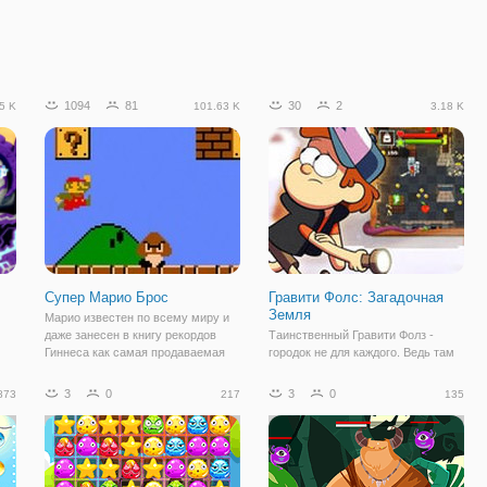
1094
81
30
2
5 K
101.63 K
3.18 K
Супер Марио Брос
Гравити Фолс: Загадочная
Земля
Марио известен по всему миру и
даже занесен в книгу рекордов
Таинственный Гравити Фолз -
Гиннеса как самая продаваемая
городок не для каждого. Ведь там
игра. Многие поколения выросли
часто происходят необъяснимые
на этой игре и у многих она
происшествия и нападения
3
0
3
0
873
217
135
вызывает лишь добрую улыбку.
злодеев. Но близнецы Диппер и
Хотите узнать, в чем секрет игры?
Мейбел отлично туда вписались. И
о
Тогда
в бесплатной онлайн игре "Гравити
Фолс: