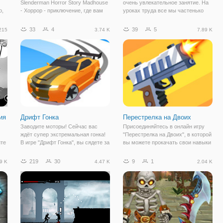
Slenderman Horror Story Madhouse
очень увлекательное занятие. На
о,
- Хоррор - приключение, где вам
уроках труда все мы частенько
нужно убить Слендермана и
вырезали различные предметы, а
сбежать из этого здания. Вы вот-
потом их надо было склеивать и
33
4
39
5
215
3.74 K
7.89 K
вот узнаете об этом в этом
выходил человечек или другая
что
захватывающем приключении
забавная фигурка. Но сейчас всё
ужасов. Решайте головоломки и
сражайтесь со
ия
Дрифт Гонка
Перестрелка на Двоих
Заводите моторы! Сейчас вас
Присоединяйтесь в онлайн игру
ждёт супер экстремальная гонка!
"Перестрелка на Двоих", в которой
йте
В игре "Дрифт Гонка", вы сядете за
вы можете прокачать свои навыки
руль гоночного автомобиля и
меткости и точности. На игровом
р,
станете самым крутым гонщиком
поле будут появляться бутылки, в
219
30
9
1
9 K
4.47 K
2.04 K
к
в этом заезде. Впереди вас ждёт
которые нужно попасть. Для этого,
ени
шестнадцать уровней. Чтобы
прицельтесь просто при
пройти