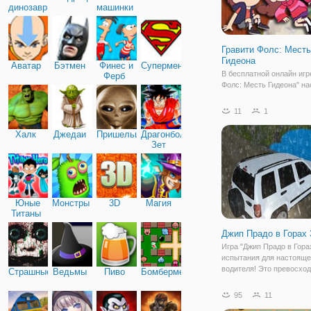
динозавры
машинки
Гравити Фолс: Месть
Гидеона
Аватар
Бэтмен
Финес и
Супермен
В бесплатной онлайн игр
Ферб
Фолс: Месть Гидеона" на
новые приключения в н
городке Гравити Фолз. На
11
1
вам предстоит встретить
одним из главных злоде
Халк
Джедаи
Пришельцы
Драгонболл
мультсериала - Гидеоно
Зет
Глифулом. Если
Юные
Монстры
3D
Магия
Титаны
Джип Прадо в Горах
Игра "Джип Прадо в Горах
испытания для настояще
водителя! Это превосход
Страшные
Ведьмы
Пиво
Бомбермен
с вождением джипа, в ко
можете продемонстриро
95
11
навыки езды по бездоро