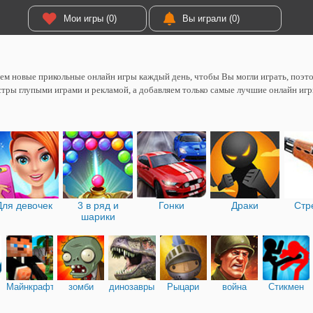
Мои игры (0)
Вы играли (0)
м новые прикольные онлайн игры каждый день, чтобы Вы могли играть, поэтом
тры глупыми играми и рекламой, а добавляем только самые лучшие онлайн игр
Для девочек
3 в ряд и
Гонки
Драки
Стр
шарики
Майнкрафт
зомби
динозавры
Рыцари
война
Стикмен