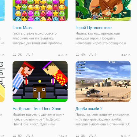
Глюк Матч
Герой Путешествие
Глюк в стране монстров-это
Играть, как наш прекрасный
х
классическая математика,
молодой герой. Победить
 на
которые доставят вам проблем,
невезение через это обходное и
развлечение и удовольствие в
слеш игры кликер. Заработать
этом приключении вас будет
золото с успешных атак.
26
2
49
4
3 K
4.39 K
3.45 K
сопровождать в отличии от
Используйте монеты для покупки
некоторых помощников, которые
бонусов. Сможете ли вы пережить
облегчат ваш путь, но все
босс враг? Как далеко
На Двоих: Пинг-Понг Хаос
Дерби зомби 2
 и
Играйте вдвоем с другом в пинг-
Представляем вашему вниманию
понг, в онлайн игре "На Двоих:
игру про кровожадных зомби,
Пинг-Понг Хаос". Здесь вы
которая выполнена в отличной 3D
и
управляете забавными
графике, жанра аркада. Здесь вам
 и
пиксельными персонажами с
не предлагаете ходить по
92
8
36
3
8 K
7.67 K
6.09 K