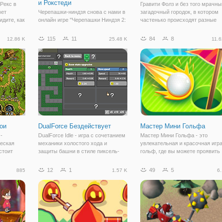
и Рокстеди
 Рекс в
Гравити Фолз и без того мрачны
вет
Черепашки-ниндзя снова с нами в
загадочный городок, в котором
идите, как
онлайн игре "Черепашки Ниндзя 2:
частенько происходят разные
екс вышел
Бибоп и Рокстеди". Четыре
происшествия и таинственные
я на
отважных и веселых ниндзя
истории. Но в онлайн игре
115
11
84
8
12.86 K
25.48 K
11.6
пока
привыкли спасать Нью-Йорк от
"Гравити Фолс: Ночь Страха"
, что
сил зла, но на этот раз им вновь
мрачность усиливается, ведь
предстоит это сделать.
здесь вы
Бесплатная игра
ои
DualForce Бездействует
Мастер Мини Гольфа
-
DualForce Idle - игра с сочетанием
Мастер Мини Гольфа - это
ческая
механики холостого хода и
увлекательная и красочная игра
стоит
защиты башни в стиле пиксель-
гольф, где вы можете проявить
арта. Интересный кликер - простая
себя лучшим гольфистом. В
 Заточите
игра, в которой вы играете как за
ваших руках находится белый
12
1
49
5
885
1.57 K
6.
е свою
монстров, так и за башенки,
мяч, который нужно довести до
на своей
находите свой стиль игры и
лунки. Лунок здесь довольно
много, поэтому это