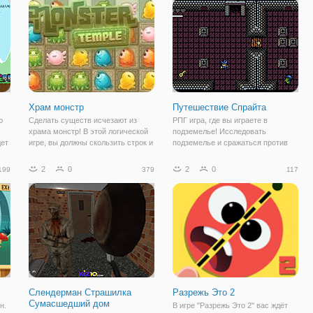
Готовы? Тогда, мы начинаем! Суть
опасных преград, множества
игры состоит в том,
испытаний и бездушных
врагов.Чтобы
Храм монстр
Путешествие Спрайта
ю
Сделать существ исчезают из
РПГ игра, где вы играете в
храма монстр! В этой логической
подземелье! Исследовать
дет
игре, вы должны скользить строк и
подземелье и сражаться против
столбцов. Когда вы
мерзких монстров. Не позволяйте
Но
выстраиваются 3 одинаковых
им убить тебя или тебе придется
2
0
2
0
199
379
117
да
монстров, они превращаются в
начать игру заново. Сможете ли
е
зеленые квадраты. Строки и
вы выжить здесь, несмотря ни на
шкафчики колонки
что? Удачи!
Слендерман Страшилка
Разрежь Это 2
Сумасшедший дом
н.
В игре "Разрежь Это 2" вас ждёт