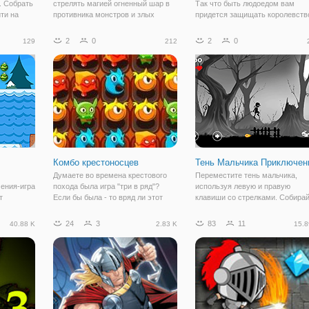
. Собрать
стрелять магией огненный шар в
Так что быть людоедом вам
ти на
противника монстров и злых
придется защищать королевств
гать за
волшебников.
убивая монстров с молотка.
бить их,
Существует два типа
2
0
2
0
129
212
онстр.
сверхспособности. Первое-это
мощность бомбы после сбора, 
все монеты будут идти в
Комбо крестоносцев
Тень Мальчика Приключен
Думаете во времена крестового
Переместите тень мальчика,
ения-игра
похода была игра "три в ряд"?
используя левую и правую
т
Если бы была - то вряд ли этот
клавиши со стрелками. Собира
е подарки
поход вообще состоялся, ведь все
монеты, как вы избегаете
репятствий
крестоносцы, просто сидели бы и
сердитые кролики, огненный ша
24
3
83
11
40.88 K
2.83 K
15.8
играли в эту игру. За то теперь, у
колючие травы и мух-убийц. Ка
тры,
вас есть такая возможность.
далеко вы можете получить в т
мочь
Земли?