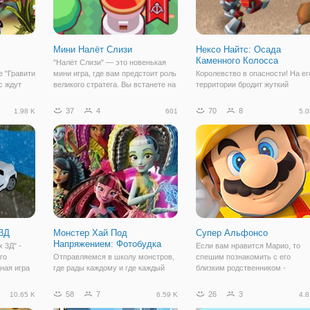
Мини Налёт Слизи
Нексо Найтс: Осада
Каменного Колосса
"Налёт Слизи" — это новенькая
е "Гравити
мини игра, где вам предстоит роль
Королевство в опасности! На ег
с ждут
великого стратега. Вы встанете на
территории бродит жуткий
еобычном
защиту королевства, которое
разрушитель по имени Каменн
 этот раз
хотят захватить слизевые
Коллос. Это чудовище хочет
37
4
70
8
1.98 K
601
5.0
ся с
монстры. Чудища наступают на
разрушить королевство и не
ев
территорию королевства и их
остановиться ни перед чем.
м
становиться
Только храбрые рыцари Нексо
смогут его остановить.
 3Д
Монстер Хай Под
Супер Альфонсо
Напряжением: Фотобудка
 3Д" -
Если вам нравится Марио, то
го
Отправляемся в школу монстров,
спешим познакомить с его
ная игра
где рады каждому и где каждый
близким родственником -
торой вы
может проявить себя с новой
итальянцем Альфонсо, в онлай
вать свои
стороны. Так, например, подружки
игре Супер Альфонсо. По
58
7
26
3
10.65 K
6.59 K
4.8
жью. Цель
из Монстр Хай под лидерством
игровому процессу, атмосфере