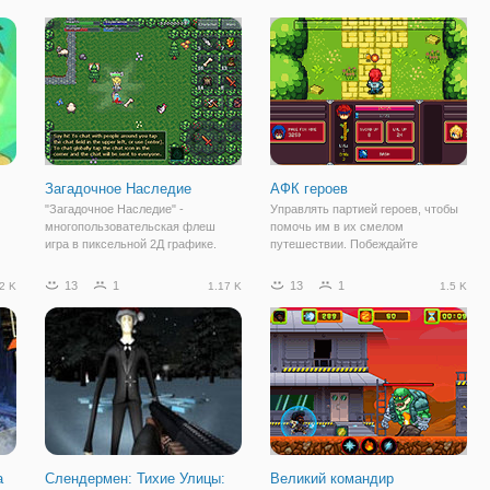
угловатыми формами. Сразу
одиноким улицам и убивать
отметим, что особой ловкостью
монстров, задача оказывается
они не отличаются, хотя
куда более мягкой,
Загадочное Наследие
АФК героев
"Загадочное Наследие" -
Управлять партией героев, чтобы
многопользовательская флеш
помочь им в их смелом
игра в пиксельной 2Д графике.
путешествии. Побеждайте
Здесь вы будете играть за своего
монстров и боссов в этом режиме
персонажа и поможете ему
ожидания - РПГ игру, но не
13
1
13
1
2 K
1.17 K
1.5 K
,
выжить в этом мире. Существует
забывайте, что с каждым разом вы
бесконечное подземелье с
становитесь сильнее, монстры
различными монстрами и
становятся еще более
а
Слендермен: Тихие Улицы:
Великий командир