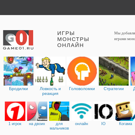
ИГРЫ
Мы добавляе
МОНСТРЫ
играми монс
ОНЛАЙН
Бродилки
Ловкость и
Головоломки
Стратегии
реакция
1 игрок
на двоих
для
онлайн
IO
Когама
мальчиков