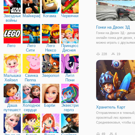
Звездные
Майнкрафт
Когама
Червячки
войны
Гонки на Двоих 3Д
Гонки на Двоих 3Д - дин
онлайн гонка для двоих, 
можно играть с друзьями
Лего
Лего
Лего
Принцессы
Выберите сначала режим
Сити
Нексо
Диснея
одиночный или на двоих,
228
19
Найтс
выберите свою машину 
переходите к игре. К сло
авто здесь
Малышка
Свинка
Зверополис
Литл
Хейзел
Пеппа
Пони
Дружба
Даша
Холодное
Барби
Эквестрия
Хранитель Карт
путешественница
сердце
герлз
Отправляемся в темный
проклятый лес времен
Средневековья, чтобы с
монстрами и чудищами, 
нем обитают и представ
49
4