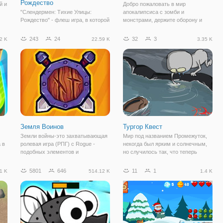
Рождество
й и
Добро пожаловать в мир
"Слендермен: Тихие Улицы:
апокалипсиса с зомби и
Рождество" - флеш игра, в которой
монстрами, держите оборону и
царит явно не праздничная
стреляйте по врагам. Экшн игра с
атмосфера, а мистическая и
бесконечными врагами с
243
24
32
3
2 K
22.59 K
3.35 K
страшная. Вы окажетесь на
различными скинами и уровнем
зимних улицах, где вас ждет битва
опасности, стреляйте в них , если
со Слендерменом. Чтобы
вы не можете убить
выбраться из этого
Земля Воинов
Тургор Квест
Земли войны-это захватывающая
Мир под названием Промежуток,
 в
ролевая игра (РПГ) с Rogue -
некогда был ярким и солнечным,
подобных элементов и
но случилось так, что теперь
рандомизированные карты. Вы
здесь практически не осталось
можете использовать несколько
жизни и мир превратился
5801
646
11
1
1 K
514.12 K
1.4 K
видов оружия, включая мечи, лук и
полностью в серое пространство.
стрелы, и даже волшебный посох
Даже его обитатели погрязли в
для сражения с
сером цвете,