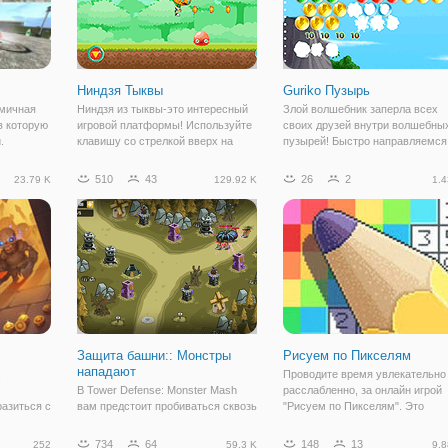
Ниндзя Тыквы
Guriko Пузырь
амичная
Ниндзя из тыквы-это интересный
Злой волшебник заперла всех
в которую
игровой платформы! Используйте
своих друзей внутри волшебны
.
клавишу со стрелкой вверх на
пузырей! Быстро направляемся
 игры -
клавиатуре или стрелки вверх на
остров и помочь им спастись в
 затем
правой стороне экрана, чтобы
этой очаровательной игре.
510
43
26
2
23.79 K
129.92 K
1.4
и
прыгать и использовать клавишу
ву, выбор
"стрелка вниз" на клавиатуре или
Защита башни:: Монстры
Рисуем по Пикселям
нападают
,
Проводите время увлекательно
В Tower Defense: Monster Mash
расслабленно, за онлайн игрой
разиться с
вам предстоит пробиваться сквозь
"Рисуем по Пикселям". Это
которые в
волны противников на отдельных
необычная раскраска с крутым
ляют для
уровнях. Размещайте башни в
картинками, среди которых есть
734
64
148
13
252
59.3 K
9.8