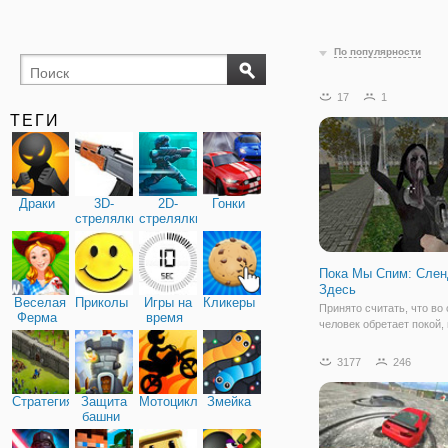
По популярности
17
1
ТЕГИ
Драки
3D-
2D-
Гонки
стрелялки
стрелялки
Пока Мы Спим: Слен
Здесь
Веселая
Приколы
Игры на
Кликеры
Принято считать, что во 
Ферма
время
человек обретает покой, 
всегда получается видет
радужные сны. В онлайн 
3177
246
мальчиков Пока Мы Спи
Слендрина Здесь вы отп
Стратегия
Защита
Мотоциклы
Змейка
в страшный кошмар, кот
башни
хотелось бы никогда не