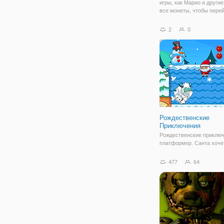
игры, как Марио и другие
все монеты, чтобы перей
следующий уровень. Пры
розовый монстр, чтобы у
2
0
но избежать летающий м
Рождественские
Приключения
Рождественские приключ
платформер. Санта хоче
собирать рождественски
от нас. Но есть много п
477
64
между, скажем, снежного
человека, снежный монс
пингвины и ловушки. По
Санта собирать