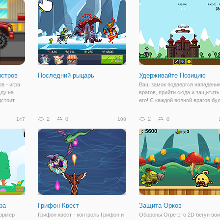
Клодин Вульф, открыли свой
стилистике - это аналог супер
салон одежды, который
Марио. Вам также предстоит
представляет новый
нстров
Последний рыцарь
Удерживайте Позицию
в - игра
Ваш замок подвергся нападени
зду на
врагов, прийти сюда и защитить
дстоит
его! С каждой волной врагов бу
местности,
увеличиваться мощность и в
шим
конечном итоге вы проиграете. 
2
0
2
0
147
108
управлять.
вы будете получать деньги, ког
азным
вы играете в эту игру, вы может
ра
Грифон Квест
Защита Орков
формер
Грифон квест - контроль Грифон и
Обороны Огре-это 2D бегун вои