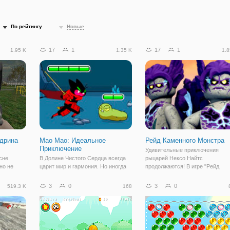
По рейтингу
Новые
17
1
17
1
1.95 K
1.35 K
1.8
дрина
Мао Мао: Идеальное
Рейд Каменного Монстра
Приключение
Удивительные приключения
сне
В Долине Чистого Сердца всегда
рыцарей Нексо Найтс
но не
царит мир и гармония. Но иногда
продолжаются! В игре "Рейд
ь
там происходят и неприятности. В
Каменного Монстра" вам
игре для
один прекрасный солнечный день
предстоит помочь отряду
3
0
3
0
519.3 K
168
м:
ничего не предвещало беды, как
отважных героев справиться с
равитесь
вдруг произошло ужасное.
полчищем каменных монстров.
орый
Злобные враги Мао Мао похитили
Злое облако Монстрокс оживил
старинных