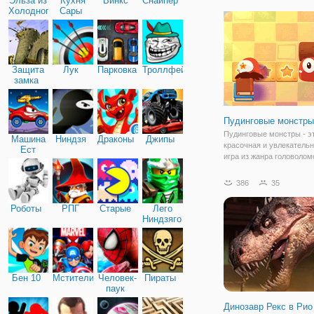
Эльза из
Кухня
Винкс
Снайпер
вас угрозу. Но битва эта
Холодного
Сары
плане геймплея, не тако
сердца
привычной, как обычно.
Защита
Лук
Парковка
Троллфейс
замка
Пудинговые монстры
Пудинговые монстры - э
Машина
Ниндзя
Драконы
Джипы
красочная и увлекатель
Ест
игра из жанра головолом
Машину
вы познакомитесь с так
персонажами, как пудинг
386
35
представленные в красо
форме и у них даже есть
Роботы
РПГ
Старые
Лего
каждом уровне вы
Ниндзяго
Бен 10
Мстители
Человек-
Пираты
паук
Динозавр Рекс в Рио