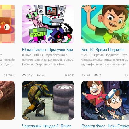
 будет в
сборных местах, которые имеют
супергерои комиксов, и
й
различные типы атак, постоянно
мифические создания в виде
улучшайте их, чтобы иметь
единорогов, монстры
возможность
Юные Титаны: Прыгучие Бои
Бен 10: Время Подвигов
то
Юные Титаны - мультсериал о
"Бен 10: Время Подвигов" - это
ная онлайн
приключениях юных героев в лице
увлекательная игра по мотивам
ок. Здесь
Робина, Старфаер, Бист Бой,
мультфильма с одноименным
ими
Киборг, Рейвен, Силки. Они не раз
названием "Бен 10". По сюжету
и,
спасали город от сил зла и в игре
мультфильма, мальчик находит
217
20
24
2
37.76 K
9.26 K
1.4
чной
"Юные Титаны: Прыгучие Бои" их
космический прибор Омнитрикс
 глаза. На
приключения продолжатся.
который позволяет ему
Точнее,
превращаться в 10
Черепашки Ниндзя 2: Бибоп
Гравити Фолс: Ночь Страх