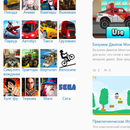
игры проста - вы должны
попытаться
Поезда
Аниме
Вампиры
Выживание
Паркур
Автобус
Такси
Грузовики
Безумие Джипов Мо
Безумие Джипов Монстро
для всех, кто готов к зае
мощном джипе. Вам пре
проехать по пустынной 
до финиша. Таким боль
Симулятор
Трактора
Вертолеты
Велосипед
2
0
джипом не так уж легко 
вождения
Особенно при езде по р
Кунг фу
Тюрьма
Маги
Сега
Приключенческая Иг
Это классический плат