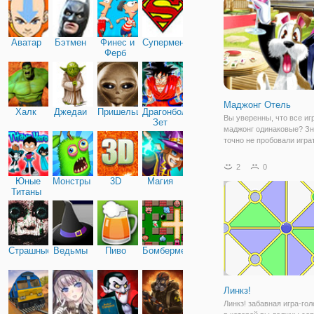
Аватар
Бэтмен
Финес и
Супермен
Ферб
Маджонг Отель
Халк
Джедаи
Пришельцы
Драгонболл
Вы уверенны, что все иг
Зет
маджонг одинаковые? Зн
точно не пробовали играт
"Маджонг Отель"! Это оч
интересная многоуровне
2
0
на русском языке! Вас ж
Юные
Монстры
3D
Магия
потрясающая головолом
Титаны
маджонг в самом
Страшные
Ведьмы
Пиво
Бомбермен
Линкз!
Линкз! забавная игра-го