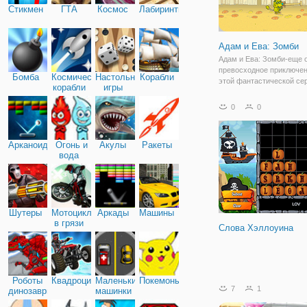
Стикмен
ГТА
Космос
Лабиринты
Адам и Ева: Зомби
Адам и Ева: Зомби-еще 
превосходное приключен
Бомба
Космические
Настольные
Корабли
этой фантастической се
корабли
игры
Возможно, вы не думаете
зомби существовали в
0
0
доисторическую эпоху, н
игре они, безусловно, с
Вы должны еще раз
Арканоид
Огонь и
Акулы
Ракеты
вода
Шутеры
Мотоциклы
Аркады
Машины
в грязи
Слова Хэллоуина
Роботы
Квадроциклы
Маленькие
Покемоны
7
1
динозавры
машинки