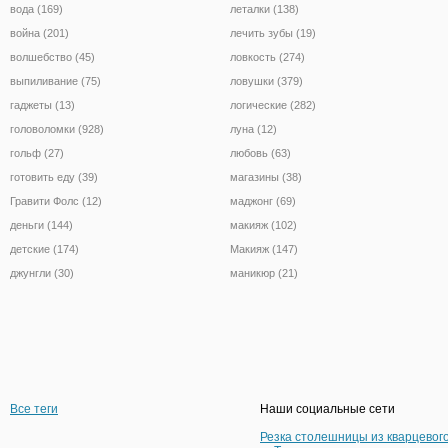
вода (169)
леталки (138)
война (201)
лечить зубы (19)
волшебство (45)
ловкость (274)
выпиливание (75)
ловушки (379)
гаджеты (13)
логические (282)
головоломки (928)
луна (12)
гольф (27)
любовь (63)
готовить еду (39)
магазины (38)
Гравити Фолс (12)
маджонг (69)
деньги (144)
макияж (102)
детские (174)
Макияж (147)
джунгли (30)
маникюр (21)
Все теги
Наши социальные сети
Резка столешницы из кварцевог