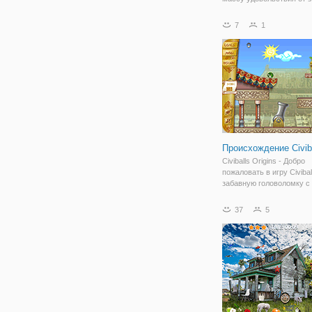
интересной 2D-космичес
стрелялки! Вам нужно
7
1
использовать препятств
отскакивать и поражать
космических врагов, пыт
Происхождение Civib
Civiballs Origins - Добро
пожаловать в игру Civibal
забавную головоломку с
реакцией. Используйте 
чтобы взаимодействоват
37
5
и проходить уровень за 
Каждый уровень в игре 
много