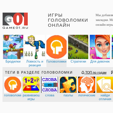
ИГРЫ
Мы добавляе
ГОЛОВОЛОМКИ
закладки. М
ОНЛАЙН
онлайн игры
Бродилки
Ловкость и
Головоломки
Стратегии
Для девочек
реакция
ТЕГИ В РАЗДЕЛЕ ГОЛОВОЛОМКИ
ТОП по годам
головоломки
развивающие
слова
пазлы
логические
найди
игры
отличия