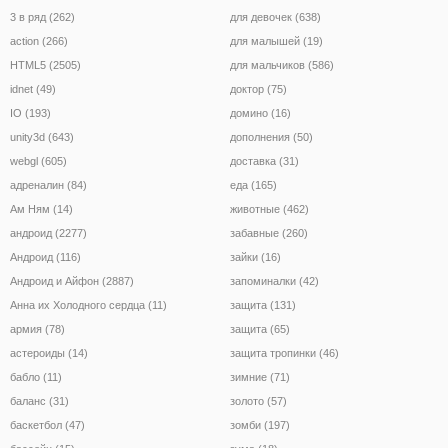
3 в ряд (262)
для девочек (638)
action (266)
для малышей (19)
HTML5 (2505)
для мальчиков (586)
idnet (49)
доктор (75)
IO (193)
домино (16)
unity3d (643)
дополнения (50)
webgl (605)
доставка (31)
адреналин (84)
еда (165)
Ам Ням (14)
животные (462)
андроид (2277)
забавные (260)
Андроид (116)
зайки (16)
Андроид и Айфон (2887)
запоминалки (42)
Анна их Холодного сердца (11)
защита (131)
армия (78)
защита (65)
астероиды (14)
защита тропинки (46)
бабло (11)
зимние (71)
баланс (31)
золото (57)
баскетбол (47)
зомби (197)