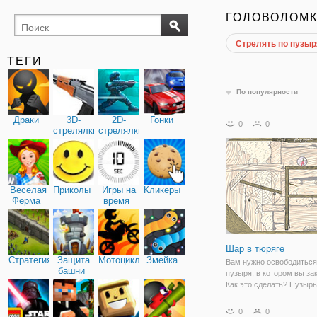
ГОЛОВОЛОМ
Стрелять по пузы
поиск
буквы
предметов
ТЕГИ
По популярности
Драки
3D-
2D-
Гонки
0
0
стрелялки
стрелялки
Веселая
Приколы
Игры на
Кликеры
Ферма
время
Шар в тюряге
Стратегия
Защита
Мотоциклы
Змейка
Вам нужно освободиться
башни
пузыря, в котором вы за
Как это сделать? Пузыр
проколоть гвоздем, кото
находится в стене. Весе
0
0