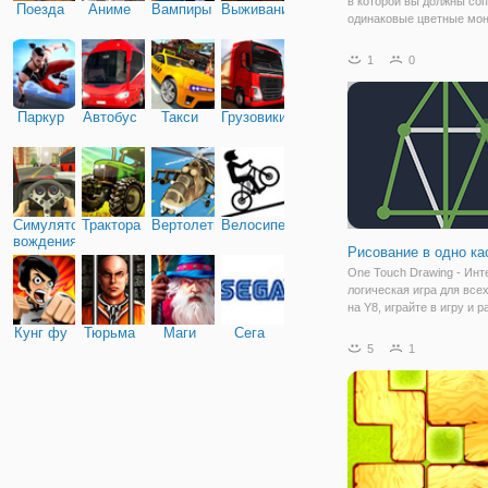
в которой вы должны со
Поезда
Аниме
Вампиры
Выживание
одинаковые цветные мон
игра для всех возрастов.
классическая настольная
1
0
которой у вас будет две
монеты, и вы должны
Паркур
Автобус
Такси
Грузовики
Симулятор
Трактора
Вертолеты
Велосипед
вождения
Рисование в одно ка
One Touch Drawing - Инт
логическая игра для всех
на Y8, играйте в игру и 
свою логику. Соедините 
Кунг фу
Тюрьма
Маги
Сега
и сделайте фигуру, но в
5
1
помнить, что отрезок лин
который был освещен, н