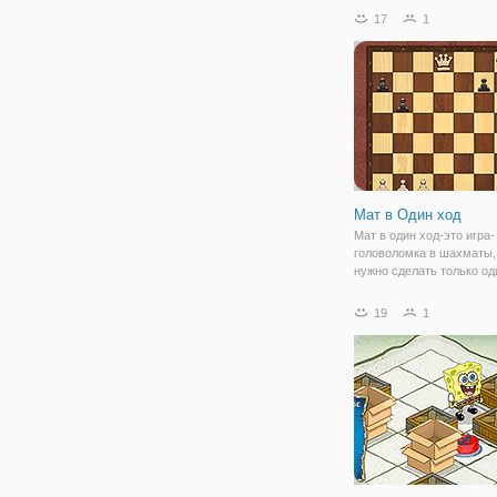
рождественской темой. К
17
1
что можно сбежать, если
билет и воспользоваться
гондольным подъемнико
перед этим вам нужно
Мат в Один ход
Мат в один ход-это игра-
головоломка в шахматы,
нужно сделать только од
чтобы выполнить шах-ма
противника. Просто нажм
19
1
нажмите на фигуру, зате
нажмите/нажмите на квад
вы хотите