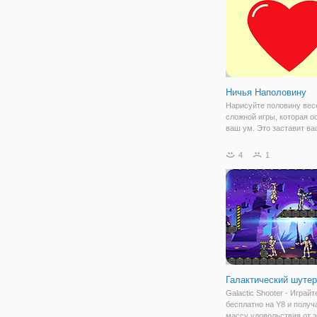
Ничья Наполовину
Нарисуйте половину вес
сложной игры, которая о
ваш ум. Это заставит ва
почувствовать себя одн
и гением, и талантливым
4
1
художником. Потратьте 
чтобы обдумать головоло
затем нарисуйте
Галактический шутер
Galactic Shooter - Играйт
бесплатно на Y8 и получ
массу удовольствия от 