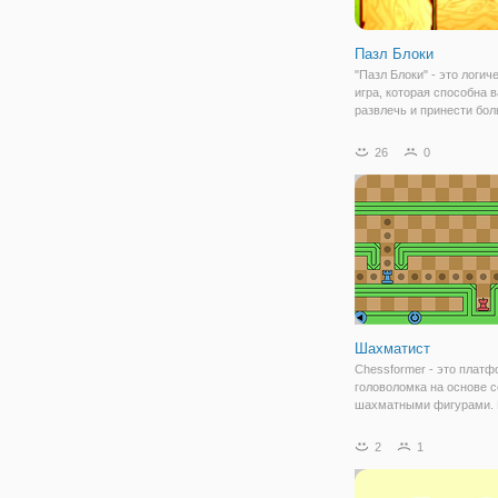
Пазл Блоки
"Пазл Блоки" - это логич
игра, которая способна 
развлечь и принести бо
пользу! В этой игре дока
ежедневное прохождение
26
0
головоломок как "Пазл Б
здорово тренируют ваш м
логику,
Шахматист
Chessformer - это платф
головоломка на основе с
шахматными фигурами. 
фигур движется так, как 
ожидалось, как в шахмат
2
1
падают после перемещен
могут двигаться снова, п