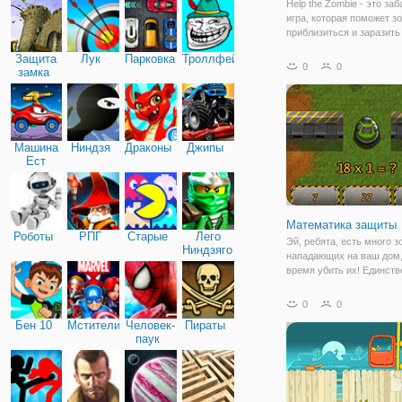
Help the Zombie - это за
игра, которая поможет з
приблизиться и заразить
Теперь это другая игра, 
Защита
Лук
Парковка
Троллфейс
обычная помощь людям 
0
0
замка
от зомби, не в этот раз, 
наоборот. Помощь зомби
Машина
Ниндзя
Драконы
Джипы
Ест
Машину
Математика защиты
Роботы
РПГ
Старые
Лего
Эй, ребята, есть много з
Ниндзяго
нападающих на ваш дом
время убить их! Единств
оружие, которое у вас ест
пушка, и единственный 
0
0
использовать ее-ответит
Бен 10
Мстители
Человек-
Пираты
математические вопросы
паук
долго вы