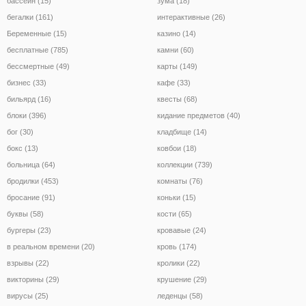
бассейн (15)
зума (18)
бегалки (161)
интерактивные (26)
Беременные (15)
казино (14)
бесплатные (785)
камни (60)
бессмертные (49)
карты (149)
бизнес (33)
кафе (33)
бильярд (16)
квесты (68)
блоки (396)
кидание предметов (40)
бог (30)
кладбище (14)
бокс (13)
ковбои (18)
больница (64)
коллекции (739)
бродилки (453)
комнаты (76)
бросание (91)
коньки (15)
буквы (58)
кости (65)
бургеры (23)
кровавые (24)
в реальном времени (20)
кровь (174)
взрывы (22)
кролики (22)
викторины (29)
крушение (29)
вирусы (25)
леденцы (58)