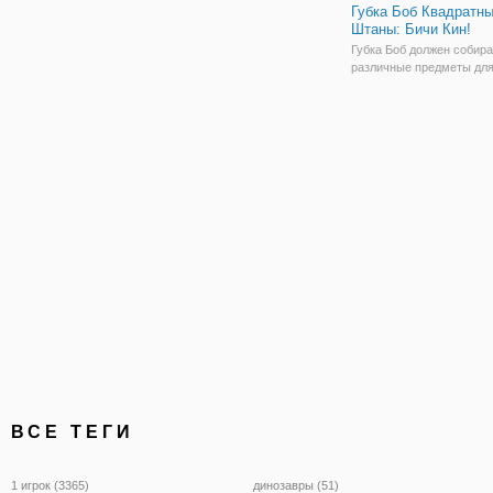
Губка Боб Квадратн
Штаны: Бичи Кин!
Губка Боб должен собира
различные предметы для
приятелей, таких как Гэр
Патрик, в разных област
зоны напоминают насто
игру. Чтобы закончить ур
игроку нужно наступить 
плитку.
ВСЕ ТЕГИ
1 игрок (3365)
динозавры (51)