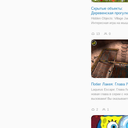
Скрытые объекты:
Деревенская прогул
Hidden Objects: Village Ja
Интересная игра на мыш
найдите все скрытые пр
чтобы пройти уровень. Э
13
0
скрытыми объектами пр
вам 16 уровней и сотни 
для обнаружения. Поста
Побег Лакея: Глава I
Laqueus Escape: Глава IV
новая глава в серии с н
вызовами! Вы оказывает
ловушке внутри танка с 
нижней палубой, чтобы д
2
1
дальше, но, похоже, выхо
Вам нужно выяснить и н
путь.