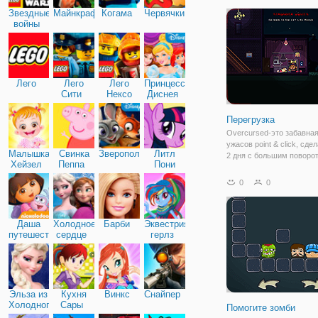
приключенческая игра с
Звездные
Майнкрафт
Когама
Червячки
множеством интересных
войны
головоломки. Вы также
Лего
Лего
Лего
Принцессы
Сити
Нексо
Диснея
Найтс
Перегрузка
Overcursed-это забавная
ужасов point & click, сде
Малышка
Свинка
Зверополис
Литл
2 дня с большим поворо
Хейзел
Пеппа
Пони
воплощаете в себе инди
Дружба
за привидениями, работ
0
0
своей собственной комп
“Overcursed Inc.” и реш
Даша
Холодное
Барби
Эквестрия
путешественница
сердце
герлз
Эльза из
Кухня
Винкс
Снайпер
Холодного
Сары
Помогите зомби
сердца