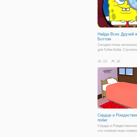
Найди Всех Друзей 
Боттом
Сегодня очень печальны
для Губки Боба. Случилос
не должно было случится
боб потерял всех своих 
13
10
Теперь ему стало очень 
ведь он так любил их. В 
"Найди Всех Друзей в Би
Сердце и Рождестве
побег
Сердце и Рождественский
это сложная игра-голово
побега из комнаты с